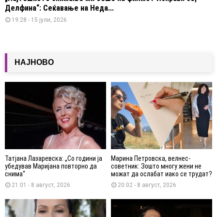
Делфина“: Сеќавање на Неда...
19:28 - 15 јули, 2026
НАЈНОВО
Татјана Лазаревска: „Со години ја
Марина Петровска, велнес-
убедував Маријана повторно да
советник: Зошто многу жени не
снима“
можат да ослабат иако се трудат?
21:01 - 8 август, 2026
20:02 - 8 август, 2026