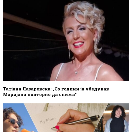
Татјана Лазаревска: „Со години ја убедував
Маријана повторно да снима“