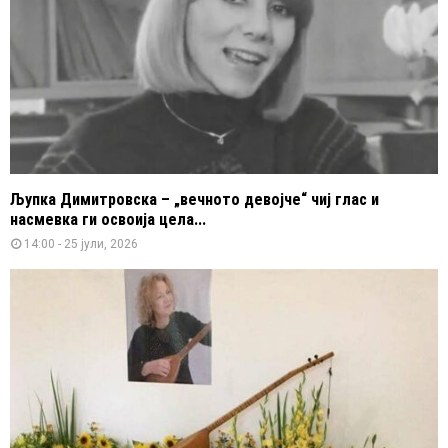
Љупка Димитровска – „вечното девојче“ чиј глас и
насмевка ги освоија цела...
14:00 - 25 јули, 2026