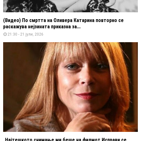
(Видео) По смртта на Оливера Катарина повторно се
раскажува нејзината приказна за...
21:30 - 21 јули, 2026
„Најтешкото снимање ми беше на филмот Исправи се,