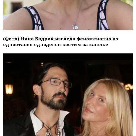
(Фото) Нина Бадриќ изгледа феноменално во
едноставен едноделен костим за капење