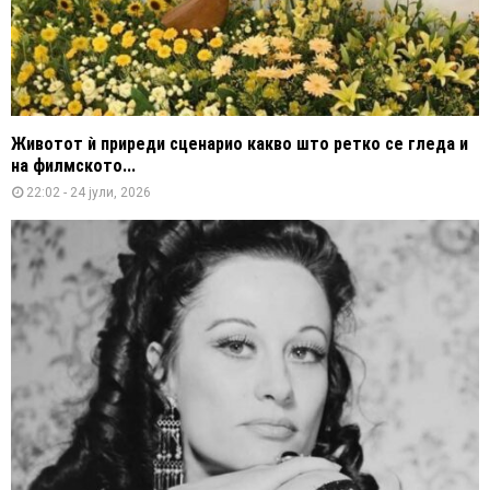
Животот ѝ приреди сценарио какво што ретко се гледа и
на филмското...
22:02 - 24 јули, 2026