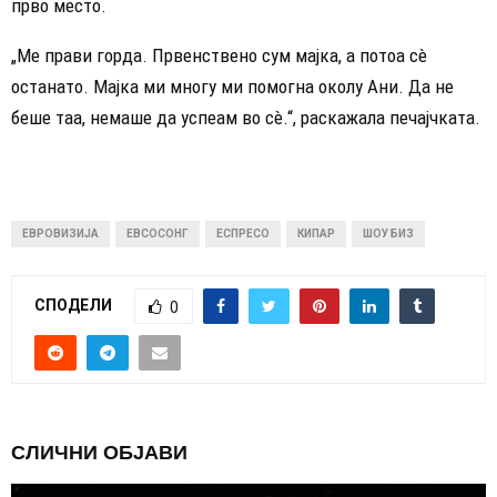
прво место.
„Ме прави горда. Првенствено сум мајка, а потоа сè
останато. Мајка ми многу ми помогна околу Ани. Да не
беше таа, немаше да успеам во сè.“, раскажала печајчката.
ЕВРОВИЗИЈА
ЕВСОСОНГ
ЕСПРЕСО
КИПАР
ШОУ БИЗ
СПОДЕЛИ
0
СЛИЧНИ ОБЈАВИ