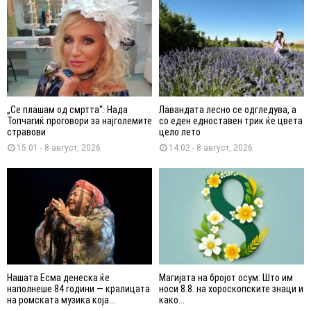
„Се плашам од смртта“: Нада
Лавандата лесно се одгледува, а
Топчагиќ проговори за најголемите
со еден едноставен трик ќе цвета
стравови
цело лето
15:01 - 8 август, 2026
14:02 - 8 август, 2026
Нашата Есма денеска ќе
Магијата на бројот осум: Што им
наполнеше 84 години — кралицата
носи 8.8. на хороскопските знаци и
на ромската музика која...
како...