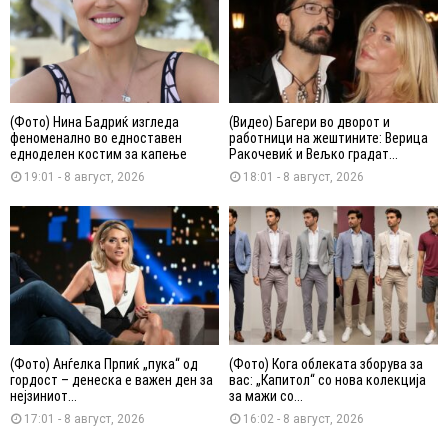
(Фото) Нина Бадриќ изгледа
(Видео) Багери во дворот и
феноменално во едноставен
работници на жештините: Верица
едноделен костим за капење
Ракочевиќ и Вељко градат...
19:01 - 8 август, 2026
18:01 - 8 август, 2026
(Фото) Анѓелка Прпиќ „пука“ од
(Фото) Кога облеката зборува за
гордост – денеска е важен ден за
вас: „Капитол“ со нова колекција
нејзиниот...
за мажи со...
17:01 - 8 август, 2026
16:02 - 8 август, 2026