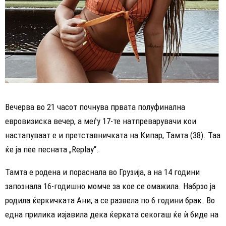
Вечерва во 21 часот почнува првата полуфинална
евровизиска вечер, а меѓу 17-те натпреварувачи кои
настапуваат е и претставничката на Кипар, Тамта (38). Таа
ќе ја пее песната „Replay“.
Тамта е родена и пораснала во Грузија, а на 14 години
запознала 16-годишно момче за кое се омажила. Набрзо ја
родила ќеркичката Ани, а се развела по 6 години брак. Во
една прилика изјавила дека ќерката секогаш ќе ѝ биде на