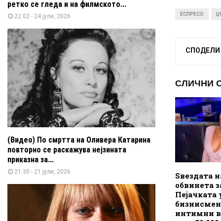
ретко се гледа и на филмското...
ЕСПРЕСО
Џ
22:02 - 24 јули, 2026
СПОДЕЛИ
СЛИЧНИ 
(Видео) По смртта на Оливера Катарина
повторно се раскажува нејзината
приказна за...
21:30 - 21 јули, 2026
Ѕвездата н
обвинета з
Пејачката
бизнисмен
интимни в