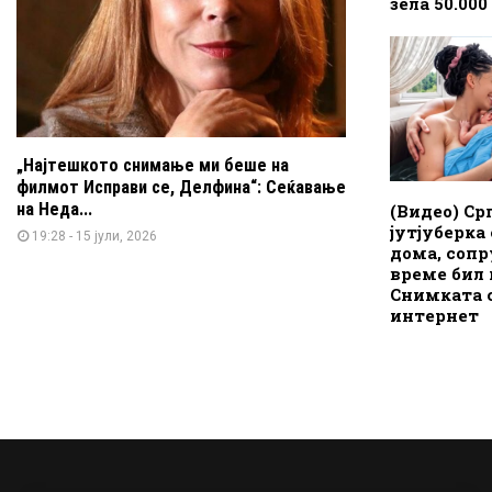
зела 50.00
„Најтешкото снимање ми беше на
филмот Исправи се, Делфина“: Сеќавање
на Неда...
(Видео) Ср
јутјуберка
19:28 - 15 јули, 2026
дома, сопр
време бил 
Снимката 
интернет