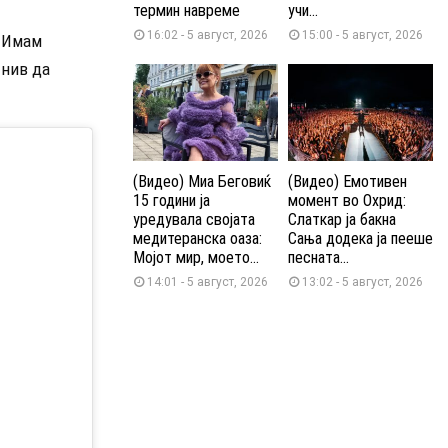
термин навреме
учи...
16:02 - 5 август, 2026
15:00 - 5 август, 2026
. Имам
 нив да
(Видео) Миа Беговиќ
(Видео) Емотивен
15 години ја
момент во Охрид:
уредувала својата
Слаткар ја бакна
медитеранска оаза:
Сања додека ја пееше
Мојот мир, моето...
песната...
14:01 - 5 август, 2026
13:02 - 5 август, 2026