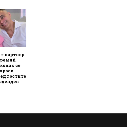
т партнер
еремиќ,
ковиќ се
апроси
ред гостите
роденден