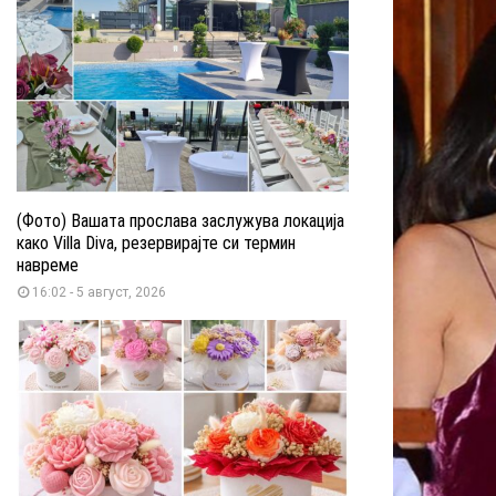
(Фото) Вашата прослава заслужува локација
како Villa Diva, резервирајте си термин
навреме
16:02 - 5 август, 2026