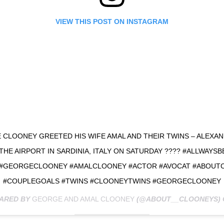
VIEW THIS POST ON INSTAGRAM
CLOONEY GREETED HIS WIFE AMAL AND THEIR TWINS – ALEXA
 THE AIRPORT IN SARDINIA, ITALY ON SATURDAY ???? #ALLWAYS
 #GEORGECLOONEY #AMALCLOONEY #ACTOR #AVOCAT #ABOUT
#COUPLEGOALS #TWINS #CLOONEYTWINS #GEORGECLOONEY
HARED BY
GEORGE AND AMAL CLOONEY
(@ABOUT__CLOONEYS)