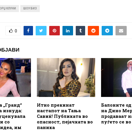
ОРЏ КЛУНИ
ШОУ БИЗ
0
ОБЈАВИ
а „Гранд“
Итно прекинат
Балоните од
а изнуда:
настапот на Тања
на Дино Мер
 уценувала
Савиќ! Публиката во
продаваат н
и со
опасност, пејачката во
луѓето се в
идеа, им
паника