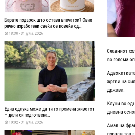
Барате подарок што остава впечаток? Овие
рачно изработени свеќи се повеќе од...
18:30 - 31 јули, 2026
Славниот хо
во голема оп
Адвокатката 
жртви на си
држава.
Клуни во едн
Една одлука може да ти го промени животот
дневна осно
– дали си подготвена...
10:02 - 31 јули, 2026
Амал на фран
поради тоа г