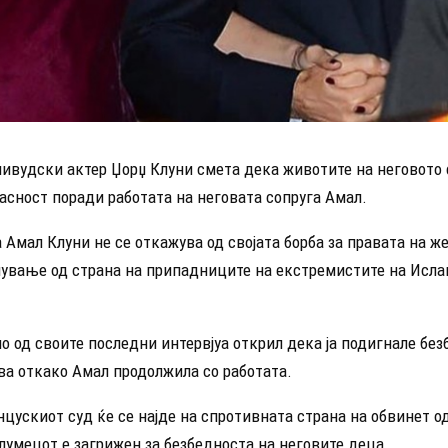
ливудски актер Џорџ Клуни смета дека животите на неговото 
асност поради работата на неговата сопруга Амал.
Амал Клуни не се откажува од својата борба за правата на ж
лување од страна на припадниците на екстремистите на Исл
о од своите последни интервјуа открил дека ја подигнале без
ва откако Амал продолжила со работата.
цускиот суд ќе се најде на спротивната страна на обвинет о
лумецот е загрижен за безбедноста на неговите деца.