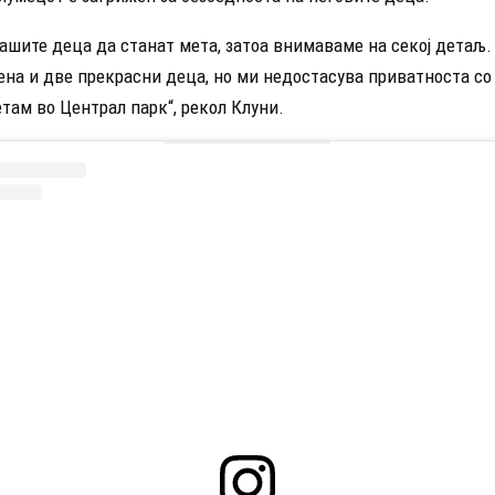
нашите деца да станат мета, затоа внимаваме на секој детаљ
ена и две прекрасни деца, но ми недостасува приватноста со
там во Централ парк“, рекол Клуни.