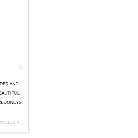
NDER AND
BEAUTIFUL
CLOONEYS
 ON
JUN 25, 2018 AT 9:30AM PDT