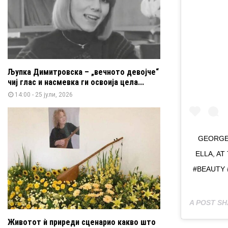
Љупка Димитровска – „вечното девојче“
чиј глас и насмевка ги освоија цела...
14:00 - 25 јули, 2026
GEORGE 
ELLA, AT
#BEAUTY
A POST S
Животот ѝ приреди сценарио какво што