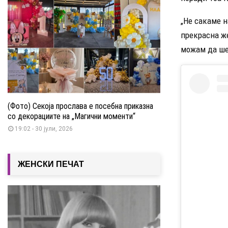
„Не сакаме 
прекрасна ж
можам да ше
(Фото) Секоја прослава е посебна приказна
со декорациите на „Магични моменти“
19:02 - 30 јули, 2026
ЖЕНСКИ ПЕЧАТ