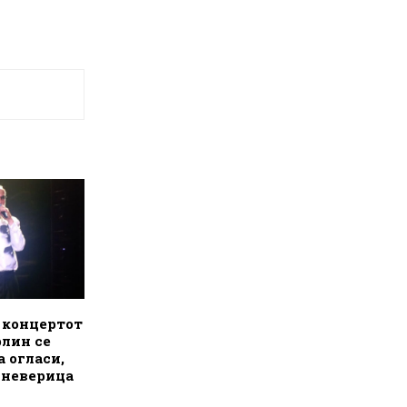
 концертот
лин се
а огласи,
о неверица