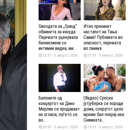
Ѕвездата на „Гранд“
Итно прекинат
обвинета за изнуда:
настапот на Тања
Пејачката уценувала
Савиќ! Публиката во
бизнисмени со
опасност, пејачката
интимни видеа, им...
во паника
22:01 - 5 август, 2026
21:01 - 5 август, 2026
Балоните од
(Видео) Српска
концертот на Дино
јутјуберка се породи
Мерлин се продаваат
дома, сопругот цело
на огласи, луѓето се
време бил покрај неа:
во...
Снимката...
20:01 - 5 август, 2026
19:01 - 5 август, 2026