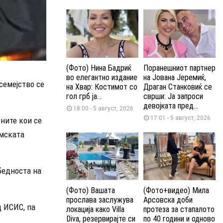
(Фото) Нина Бадриќ
Поранешниот партнер
во елегантно издание
на Јована Јеремиќ,
семејство се
на Хвар: Костимот со
Драган Станковиќ се
гол грб ја...
сврши: Ја запроси
девојката пред...
18:00 - 5 август, 2026
17:01 - 5 август, 2026
ените кои се
амската
бедноста на
(Фото) Вашата
(Фото+видео) Мила
прослава заслужува
Арсовска доби
д ИСИС, па
локација како Villa
протеза за стапалото
Diva, резервирајте си
по 40 години и одново