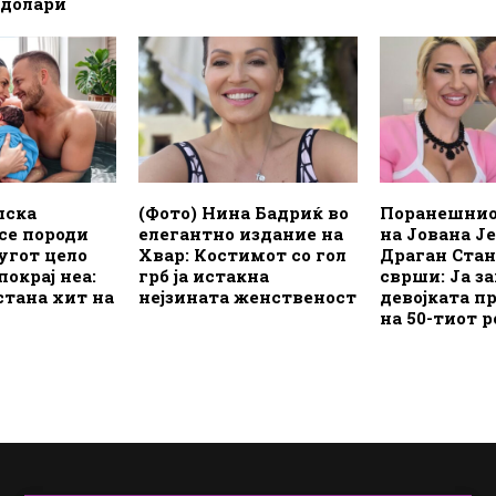
0 долари
пска
(Фото) Нина Бадриќ во
Поранешнио
 се породи
елегантно издание на
на Јована Ј
угот цело
Хвар: Костимот со гол
Драган Стан
покрај неа:
грб ја истакна
сврши: Ја з
стана хит на
нејзината женственост
девојката п
на 50-тиот 