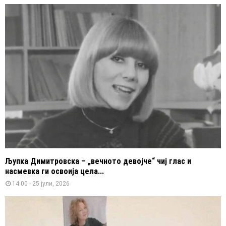
Љупка Димитровска – „вечното девојче“ чиј глас и
насмевка ги освоија цела...
14:00 - 25 јули, 2026