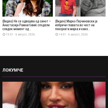
(Видео) Не се одвојува од синот –
(Видео) Марко Пејчиновски ја
Анастасија Ражнатовиќ сподели
избричи главата во чест на
сладок момент од...
покојната мајка и како...
15:01 - 6 август, 2026
14:01 - 6 август, 2026
ЛОКУМЧЕ