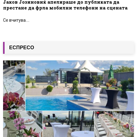
Јаков Јозиновиќ апелираше до публиката да
престане да фрла мобилни телефони на сцената
Се вчитува....
ЕСПРЕСО