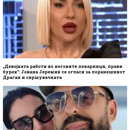
„Девојката работи во неговите пекарници, прави
бурек“: Јована Јеремиќ се огласи за поранешниот
Драган и свршувачката