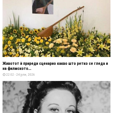
Животот ѝ приреди сценарио какво што ретко се гледа и
на филмското...
22:02 - 24 јули, 2026