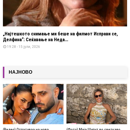
„Најтешкото снимање ми беше на филмот Исправи се,
Делфина“: Сеќавање на Неда...
19:28 - 15 јули, 2026
НАЈНОВО
(Видео) Отпатуваа на нова
(Фото) Маја Шупут во светкаво