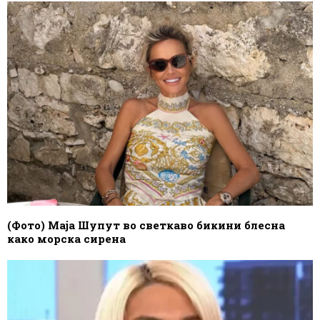
(Фото) Маја Шупут во светкаво бикини блесна
како морска сирена