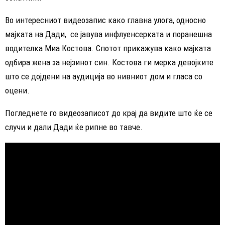
Во интересниот видеозапис како главна улога, односно
мајката на Дади, се јавува инфлуенсерката и поранешна
водителка Миа Костова. Спотот прикажува како мајката
одбира жена за нејзинот син. Костова ги мерка девојките
што се дојдени на аудиција во нивниот дом и гласа со
оцени.
Погледнете го видеозаписот до крај да видите што ќе се
случи и дали Дади ќе рипне во тавче.