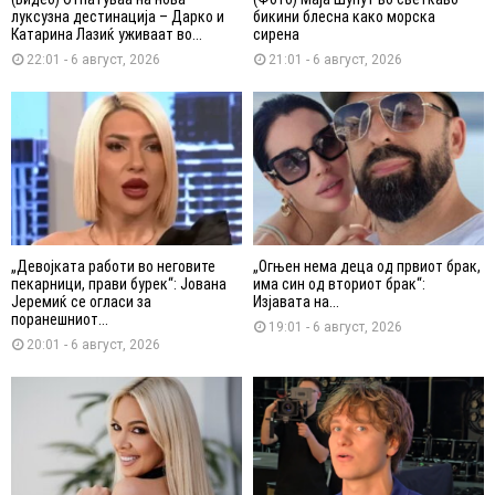
луксузна дестинација – Дарко и
бикини блесна како морска
Катарина Лазиќ уживаат во...
сирена
22:01 - 6 август, 2026
21:01 - 6 август, 2026
„Девојката работи во неговите
„Огњен нема деца од првиот брак,
пекарници, прави бурек“: Јована
има син од вториот брак“:
Јеремиќ се огласи за
Изјавата на...
поранешниот...
19:01 - 6 август, 2026
20:01 - 6 август, 2026