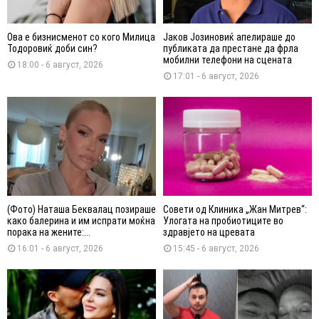
Ова е бизнисменот со кого Милица
Јаков Јозиновиќ апелираше до
Тодоровиќ доби син?
публиката да престане да фрла
мобилни телефони на сцената
18:00 - 6 август, 2026
17:01 - 6 август, 2026
(Фото) Наташа Беквалац позираше
Совети од Клиника „Жан Митрев“:
како балерина и им испрати моќна
Улогата на пробиотиците во
порака на жените:...
здравјето на цревата
16:01 - 6 август, 2026
15:45 - 6 август, 2026