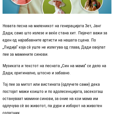
Новата песна на миленикот на генерацијата Зет, Јанг
Дади, само што излезе и веќе стана хит. Пејачот важи за
еден од најзабавните артисти на нашата сцена. По
„Лидија“ која сè уште не излегува од глава, Дади овојпат
пее за мамините синови.
Музиката и текстот на песната „Син на мама“ се дело на
Дади, оригинално, штосно и забавно.
Тој пее за митот или вистината (одлучете сами) дека
постојат мажи коишто и по адолесенцијата, засекогаш
остануваат мамини синови, за оние на кои мама им
одлучува сè во животот, па дури и изборот на животен
сопатник.