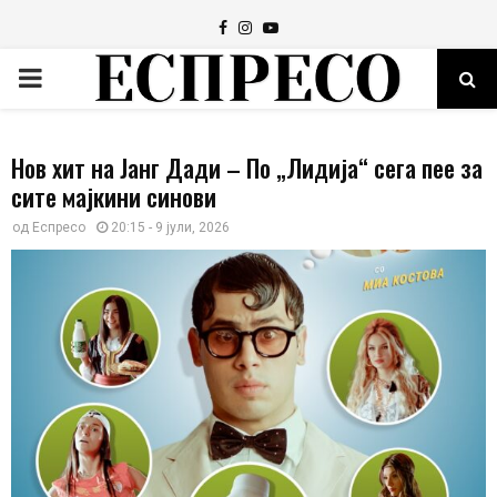
Facebook
Instagram
Youtube
PRIMARY
MENU
Нов хит на Јанг Дади – По „Лидија“ сега пее за
сите мајкини синови
од
Еспресо
20:15 - 9 јули, 2026