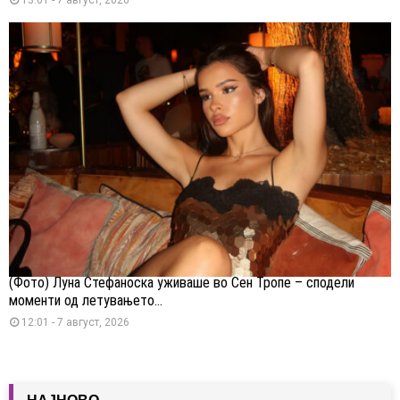
(Фото) Луна Стефаноска уживаше во Сен Тропе – сподели
моменти од летувањето...
12:01 - 7 август, 2026