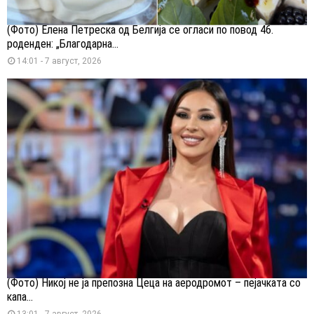
(Фото) Елена Петреска од Белгија се огласи по повод 46.
роденден: „Благодарна...
14:01 - 7 август, 2026
(Фото) Никој не ја препозна Цеца на аеродромот – пејачката со
капа...
13:01 - 7 август, 2026