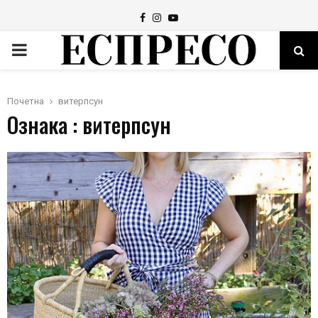
Facebook
Instagram
Youtube
PRIMARY
MENU
Почетна
витерпсун
Ознака : витерпсун