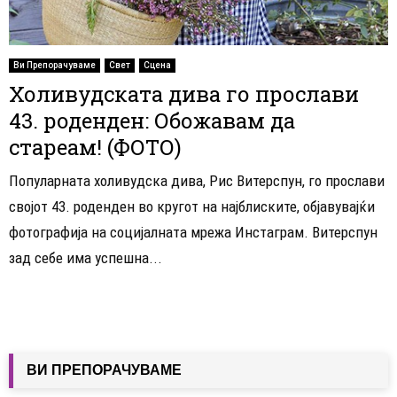
Ви Препорачуваме
Свет
Сцена
Холивудската дива го прослави
43. роденден: Обожавам да
стареам! (ФОТО)
Популарната холивудска дива, Рис Витерспун, го прослави
својот 43. роденден во кругот на најблиските, објавувајќи
фотографија на социјалната мрежа Инстаграм. Витерспун
зад себе има успешна...
ВИ ПРЕПОРАЧУВАМЕ