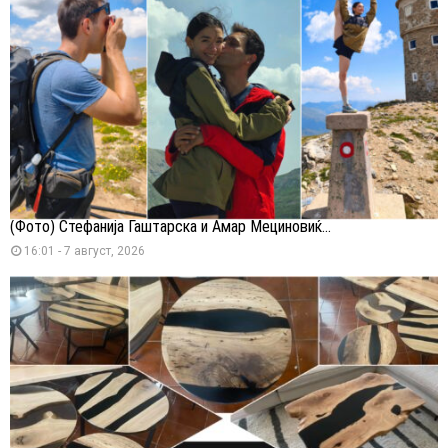
(Фото) Стефанија Гаштарска и Амар Мециновиќ...
16:01 - 7 август, 2026