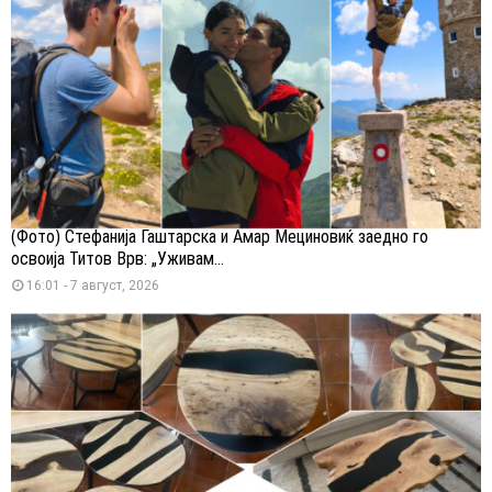
(Фото) Стефанија Гаштарска и Амар Мециновиќ заедно го
освоија Титов Врв: „Уживам...
16:01 - 7 август, 2026