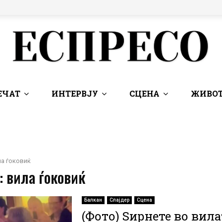
ЕЧАТ
ИНТЕРВЈУ
СЦЕНА
ЖИВОТ
а ѓоковиќ
: вила ѓоковиќ
Балкан
Слајдер
Сцена
(Фото) Ѕирнете во вила