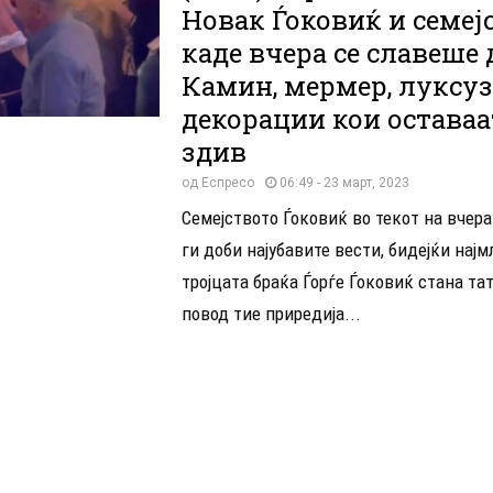
Новак Ѓоковиќ и семеј
каде вчера се славеше 
Камин, мермер, луксу
декорации кои оставаа
здив
од
Еспресо
06:49 - 23 март, 2023
Семејството Ѓоковиќ во текот на вчер
ги доби најубавите вести, бидејќи нај
тројцата браќа Ѓорѓе Ѓоковиќ стана тат
повод тие приредија...