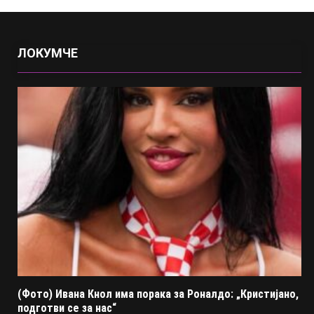
ЛОКУМЧЕ
(Фото) Ивана Кнол има порака за Роналдо: „Кристијано,
подготви се за нас“