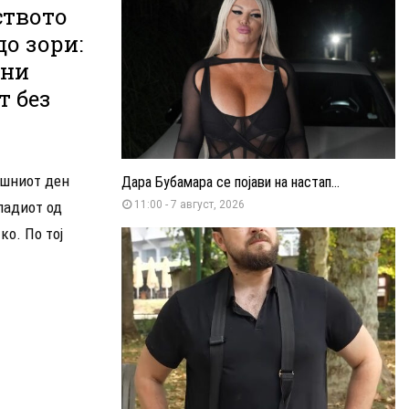
ството
до зори:
зни
т без
ашниот ден
Дара Бубамара се појави на настап...
младиот од
11:00 - 7 август, 2026
ко. По тој