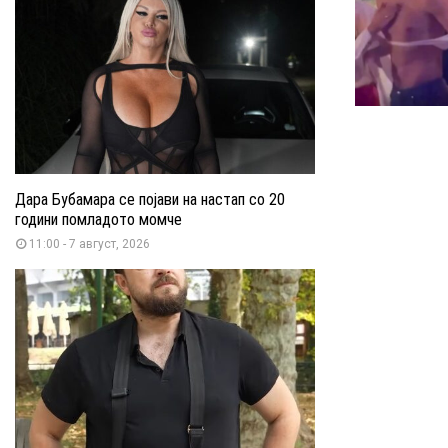
Дара Бубамара се појави на настап со 20
години помладото момче
11:00 - 7 август, 2026