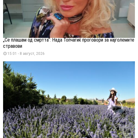
„Се плашам од смртта“: Нада Топчагиќ проговори за најголемите
стравови
15:01 - 8 август, 2026