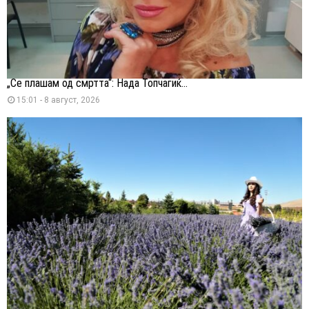
„Се плашам од смртта“: Нада Топчагиќ...
15:01 - 8 август, 2026