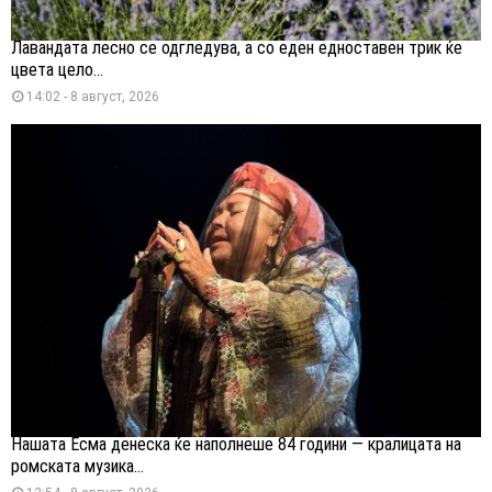
Лавандата лесно се одгледува, а со еден едноставен трик ќе
цвета цело...
14:02 - 8 август, 2026
Нашата Есма денеска ќе наполнеше 84 години — кралицата на
ромската музика...