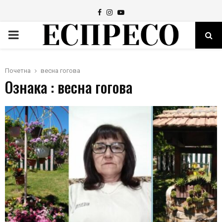
Facebook
Instagram
Youtube
PRIMARY
MENU
Почетна
весна гогова
Ознака : весна гогова