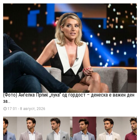
(Фото) Анѓелка Прпиќ „пука“ од гордост – денеска е важен ден
за...
17:01 - 8 август, 2026