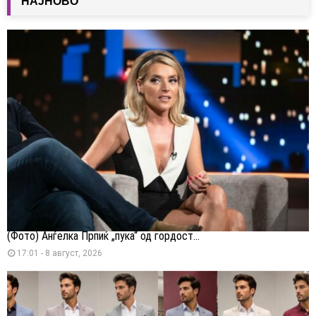
НАЈНОВО
(Фото) Анѓелка Прпиќ „пука“ од гордост...
17:01 - 8 август, 2026