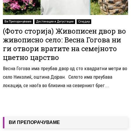
Ви Препорачуваме
Дестинации и Дегустации
Слајдер
(Фото сторија) Живописен двор во
живописно село: Весна Гогова ни
ги отвори вратите на семејното
цветно царство
Весна Гогова има преубав двор од сто квадратни метри во
село Николиќ, оштина Дојран. Селото има преубава
локација, се наоѓа во близина на северниот брег...
ВИ ПРЕПОРАЧУВАМЕ