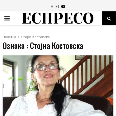
Facebook
Instagram
Youtube
PRIMARY
MENU
Почетна
Стојна Костовска
Ознака : Стојна Костовска