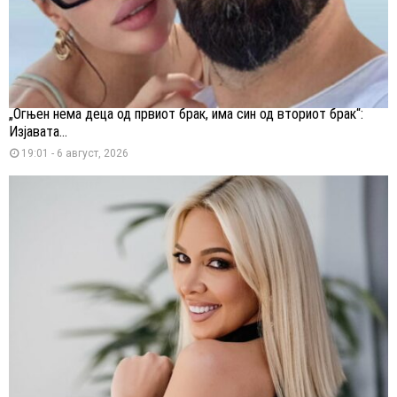
„Огњен нема деца од првиот брак, има син од вториот брак“:
Изјавата...
19:01 - 6 август, 2026