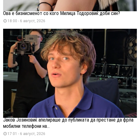
Ова е бизнисменот со кого Милица Тодоровиќ доби син?
18:00 - 6 август, 2026
Јаков Јозиновиќ апелираше до публиката да престане да фрла
мобилни телефони на...
17:01 - 6 август, 2026