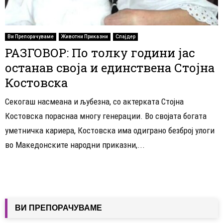
Ви Препорачуваме
Животни Приказни
Слајдер
РАЗГОВОР: По толку години јас
останав своја и единствена Стојна
Костовска
Секогаш насмеана и љубезна, со актерката Стојна
Костовска пораснаа многу генерации. Во својата богата
уметничка кариера, Костовска има одиграно безброј улоги
во Македонските народни приказни,...
ВИ ПРЕПОРАЧУВАМЕ