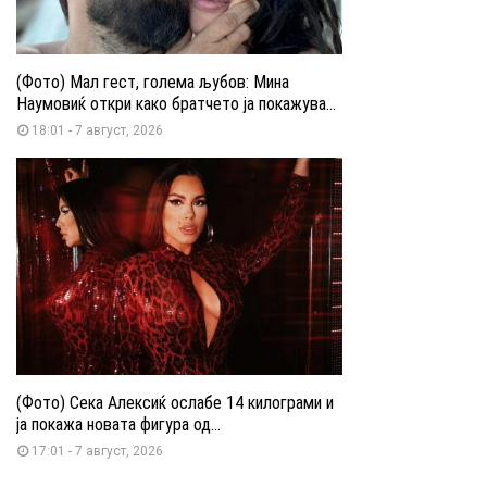
(Фото) Мал гест, голема љубов: Мина
Наумовиќ откри како братчето ја покажува...
18:01 - 7 август, 2026
(Фото) Сека Алексиќ ослабе 14 килограми и
ја покажа новата фигура од...
17:01 - 7 август, 2026