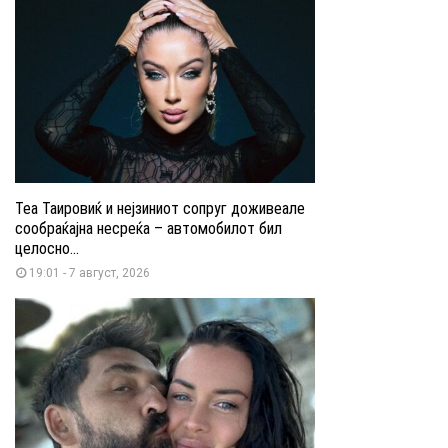
Теа Таировиќ и нејзиниот сопруг доживеале
сообраќајна несреќа – автомобилот бил
целосно...
19:01 - 7 август, 2026