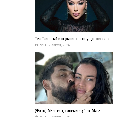
Теа Таировиќ и нејзиниот сопруг доживеале...
19:01 - 7 август, 2026
(Фото) Мал гест, голема љубов: Мина...
18:01 - 7 август, 2026