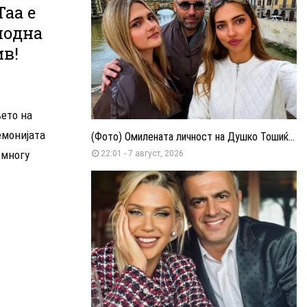
Таа е
модна
ив!
ето на
емонијата
(Фото) Омилената личност на Душко Тошиќ...
 многу
22:01 - 7 август, 2026