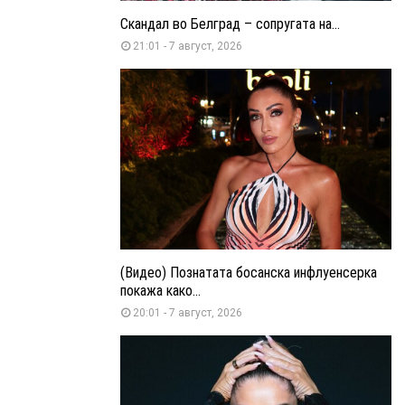
Скандал во Белград – сопругата на...
21:01 - 7 август, 2026
(Видео) Познатата босанска инфлуенсерка
покажа како...
20:01 - 7 август, 2026