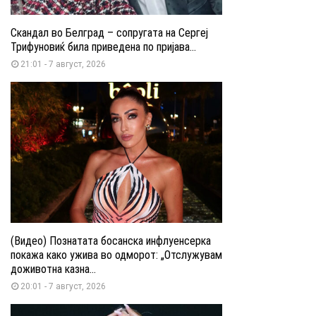
Скандал во Белград – сопругата на Сергеј
Трифуновиќ била приведена по пријава...
21:01 - 7 август, 2026
(Видео) Познатата босанска инфлуенсерка
покажа како ужива во одморот: „Отслужувам
доживотна казна...
20:01 - 7 август, 2026