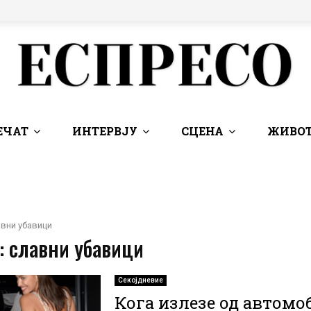
ЕЧАТ
ИНТЕРВЈУ
СЦЕНА
ЖИВОТ
вни убавици
: славни убавици
Секојдневие
Кога излезе од автомо