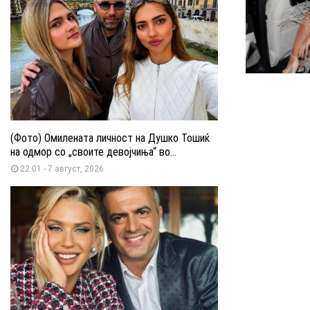
(Фото) Омилената личност на Душко Тошиќ
на одмор со „своите девојчиња“ во...
22:01 - 7 август, 2026