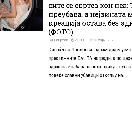
сите се свртеа кон неа: 
преубава, а нејзината 
креација остава без зд
(ФОТО)
од
Еспресо
21:00 - 3 февруари, 2020
Синоќа во Лондон се одржа доделувањ
престижните БАФТА награди, а по цер
одржана е забава на која присуствуваа
повеќе славни убавици отколку на...