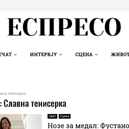
ЕЧАТ
ИНТЕРВЈУ
СЦЕНА
ЖИВОТ
вна тенисерка
: Славна тенисерка
Свет
Сцена
Нозе за медал: Фустано