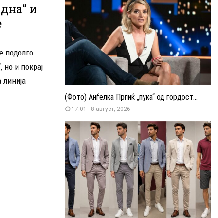
дна“ и
е
е подолго
, но и покрај
 линија
(Фото) Анѓелка Прпиќ „пука“ од гордост...
17:01 - 8 август, 2026