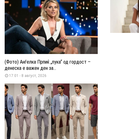
(Фото) Анѓелка Прпиќ „пука“ од гордост –
денеска е важен ден за...
17:01 - 8 август, 2026