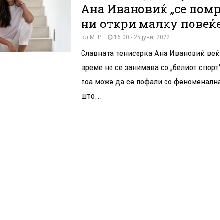
Ана Ивановиќ „се помр
ни откри малку повеќ
од
М. Р.
16:00 - 26 јуни, 2022
Славната тенисерка Ана Ивановиќ веќ
време не се занимава со „белиот спорт“
тоа може да се пофали со феноменална
што...