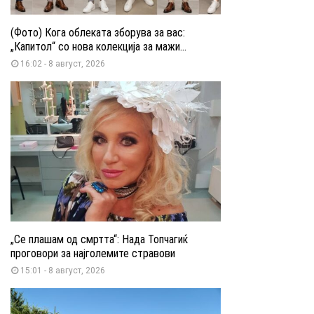
(Фото) Кога облеката зборува за вас:
„Капитол“ со нова колекција за мажи...
16:02 - 8 август, 2026
„Се плашам од смртта“: Нада Топчагиќ
проговори за најголемите стравови
15:01 - 8 август, 2026