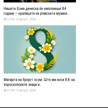
Нашата Есма денеска ќе наполнеше 84
години — кралицата на ромската музика...
12:54 - 8 август, 2026
Магијата на бројот осум: Што им носи 8.8. на
хороскопските знаци и...
11:59 - 8 август, 2026