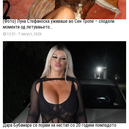
(Фото) Луна Стефаноска уживаше во Сен Тропе – сподели
моменти од летувањето...
12:01 - 7 август, 2026
Дара Бубамара се појави на настап со 20 години помладото