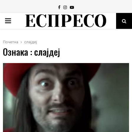
Facebook
Instagram
Youtube
PRIMARY
MENU
Почетна
слајдеј
Ознака : слајдеј