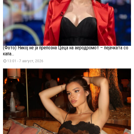
(Фото) Никој не ја препозна Цеца на аеродромот – пејачката со
капа...
13:01 - 7 август, 2026