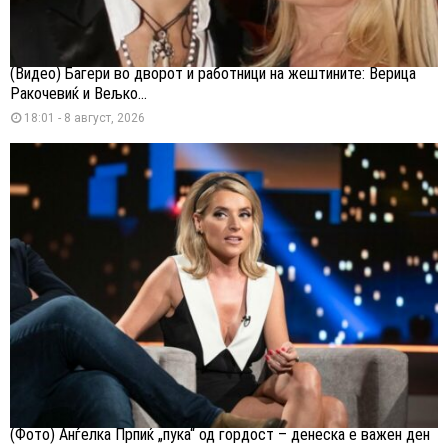
(Видео) Багери во дворот и работници на жештините: Верица
Ракочевиќ и Вељко...
18:01 - 8 август, 2026
(Фото) Анѓелка Прпиќ „пука“ од гордост – денеска е важен ден