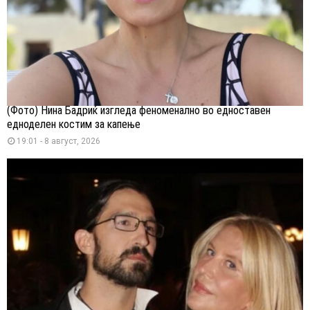
(Фото) Нина Бадриќ изгледа феноменално во едноставен
едноделен костим за капење
19:01 - 8 август, 2026