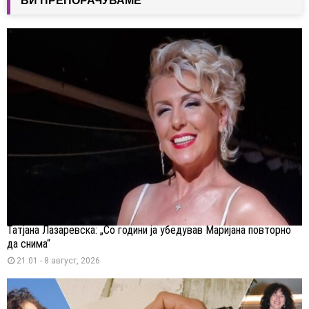
ВИ ПРЕПОРАЧУВАМЕ
Татјана Лазаревска: „Со години ја убедував Маријана повторно
да снима“
21:01 - 8 август, 2026