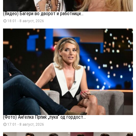
(Видео) Багери во дворот и работници...
18:01 - 8 август, 2026
(Фото) Анѓелка Прпиќ „пука“ од гордост...
17:01 - 8 август, 2026