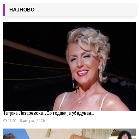
НАЈНОВО
Татјана Лазаревска: „Со години ја убедував...
21:01 - 8 август, 2026