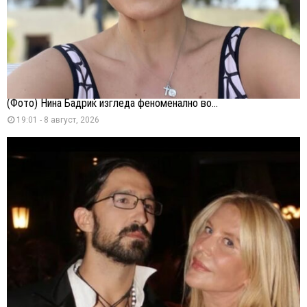
(Фото) Нина Бадриќ изгледа феноменално во...
19:01 - 8 август, 2026