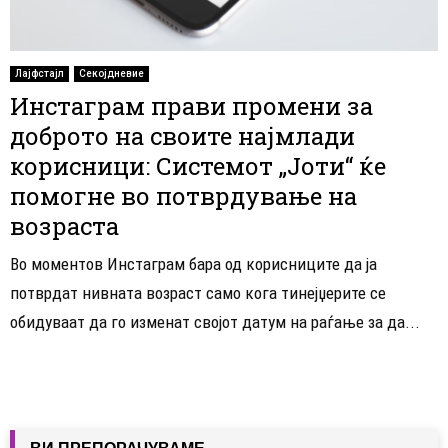
Лајфстајл
Секојдневие
Инстаграм прави промени за
доброто на своите најмлади
корисници: Системот „Јоти“ ќе
помогне во потврдување на
возраста
Во моментов Инстаграм бара од корисниците да ја
потврдат нивната возраст само кога тинејџерите се
обидуваат да го изменат својот датум на раѓање за да...