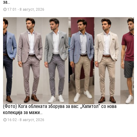
за...
17:01 - 8 август, 2026
(Фото) Кога облеката зборува за вас: „Капитол“ со нова
колекција за мажи...
16:02 - 8 август, 2026