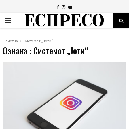
Facebook
Instagram
Youtube
PRIMARY
MENU
Почетна
Системот „Јоти“
Ознака : Системот „Јоти“