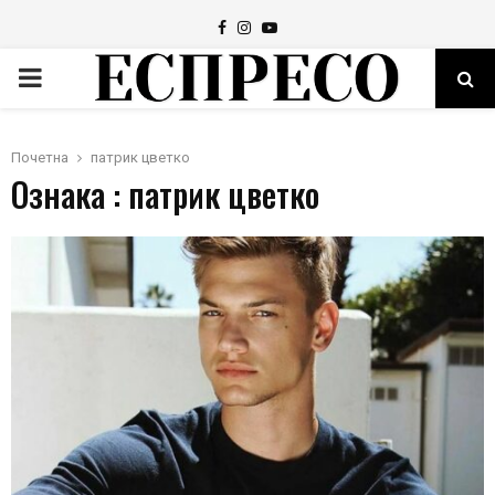
Facebook
Instagram
Youtube
PRIMARY
MENU
Почетна
патрик цветко
Ознака : патрик цветко