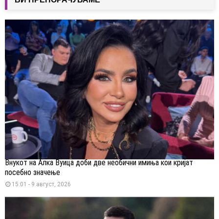
Внукот на Алка Вуица доби две необични имиња кои кријат
посебно значење
15:01 - 9 август, 2026