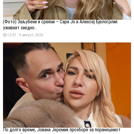
(Фото) Заљубени и среќни – Сара Јо и Алексеј Бјелогрлиќ
уживаат заедно...
12:01 - 9 август, 2026
По долго време, Јована Јеремиќ прозборе за поранешниот