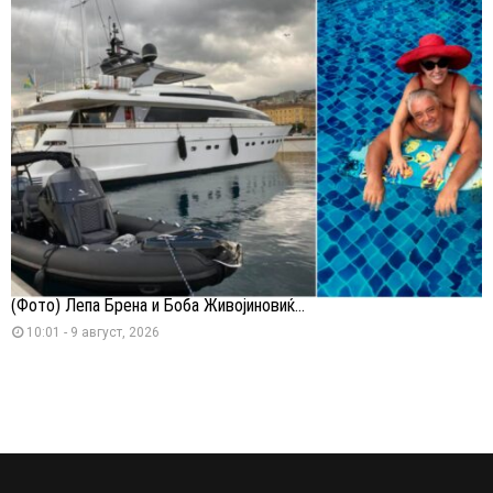
(Фото) Лепа Брена и Боба Живојиновиќ...
10:01 - 9 август, 2026