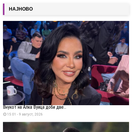
НАЈНОВО
Внукот на Алка Вуица доби две...
15:01 - 9 август, 2026