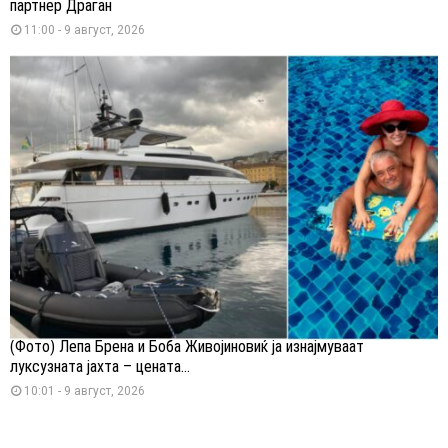
партнер Драган
11:00 - 9 август, 2026
(Фото) Лепа Брена и Боба Живојиновиќ ја изнајмуваат
луксузната јахта – цената...
10:01 - 9 август, 2026