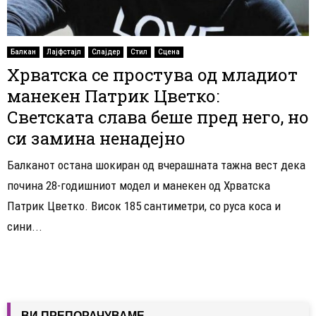
Балкан
Лајфстајл
Слајдер
Стил
Сцена
Хрватска се простува од младиот
манекен Патрик Цветко:
Светската слава беше пред него, но
си замина ненадејно
Балканот остана шокиран од вчерашната тажна вест дека
почина 28-годишниот модел и манекен од Хрватска
Патрик Цветко. Висок 185 сантиметри, со руса коса и
сини...
ВИ ПРЕПОРАЧУВАМЕ