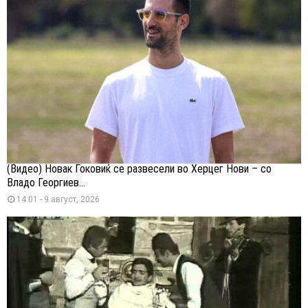
(Видео) Новак Ѓоковиќ се развесели во Херцег Нови – со
Владо Георгиев...
14:01 - 9 август, 2026