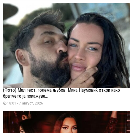
(Фото) Мал гест, голема љубов: Мина Наумовиќ откри како
братчето ја покажува...
18:01 - 7 август, 2026