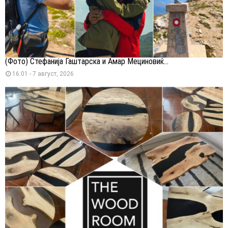
(Фото) Стефанија Гаштарска и Амар Мециновиќ...
16:01 - 7 август, 2026