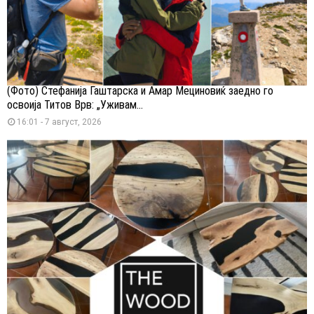
(Фото) Стефанија Гаштарска и Амар Мециновиќ заедно го
освоија Титов Врв: „Уживам...
16:01 - 7 август, 2026