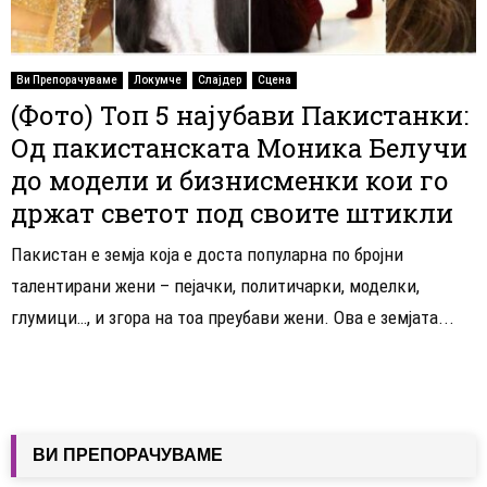
Ви Препорачуваме
Локумче
Слајдер
Сцена
(Фото) Топ 5 најубави Пакистанки:
Од пакистанската Моника Белучи
до модели и бизнисменки кои го
држат светот под своите штикли
Пакистан е земја која е доста популарна по бројни
талентирани жени – пејачки, политичарки, моделки,
глумици…, и згора на тоа преубави жени. Ова е земјата...
ВИ ПРЕПОРАЧУВАМЕ