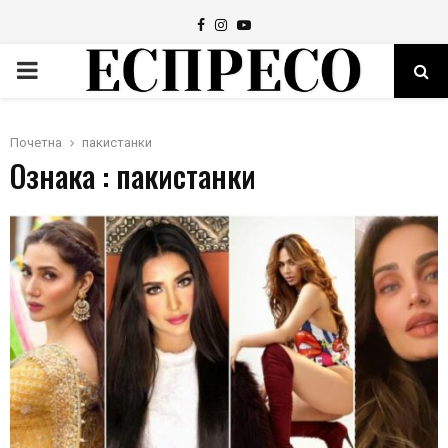
Facebook
Instagram
Youtube
PRIMARY
MENU
Почетна
пакистанки
Ознака : пакистанки