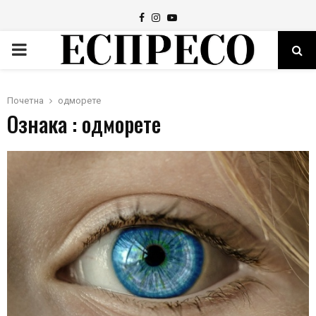
Facebook
Instagram
Youtube
PRIMARY
MENU
Почетна
одморете
Ознака : одморете