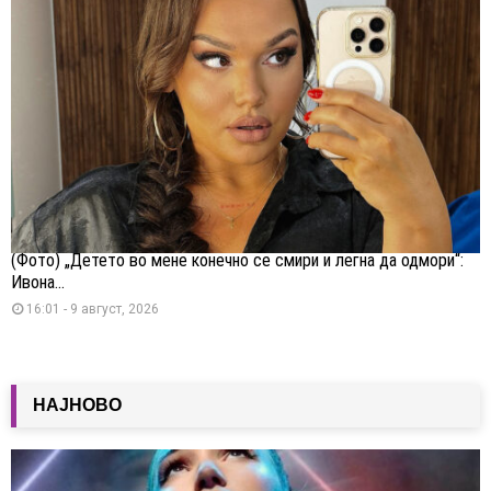
(Фото) „Детето во мене конечно се смири и легна да одмори“:
Ивона...
16:01 - 9 август, 2026
НАЈНОВО