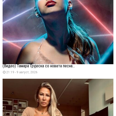
(Видео) Тамара Грујеска со новата песна...
21:19 - 9 август, 2026