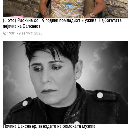
(Фото) Раскина со 19 години помладиот и ужива: Најбогатата
пејачка на Балканот...
19:01 - 9 август, 2026
Почина Џансевер, ѕвездата на ромската музика