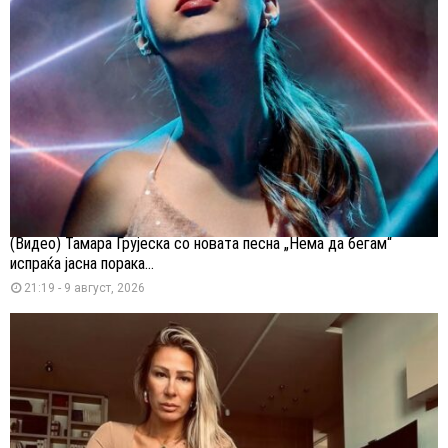
(Видео) Тамара Грујеска со новата песна „Нема да бегам“
испраќа јасна порака...
21:19 - 9 август, 2026