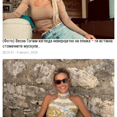
(Фото) Весна Ѓогани изгледа неверојатно на плажа – ги истакна
стомачните мускули...
20:01 - 9 август, 2026