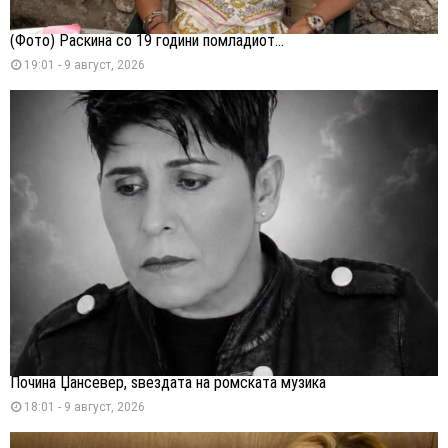
(Фото) Раскина со 19 години помладиот...
19:01 - 9 август, 2026
Почина Џансевер, ѕвездата на ромската музика
18:01 - 9 август, 2026