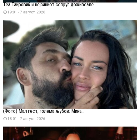
Теа Таировиќ и нејзиниот сопруг доживеале...
19:01 - 7 август, 2026
(Фото) Мал гест, голема љубов: Мина...
18:01 - 7 август, 2026