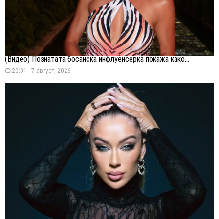
(Видео) Познатата босанска инфлуенсерка покажа како...
20:01 - 7 август, 2026