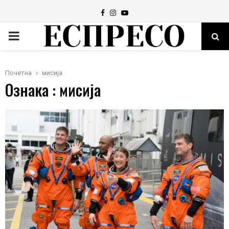
Facebook
Instagram
Youtube
PRIMARY
MENU
Почетна
мисија
Ознака : мисија