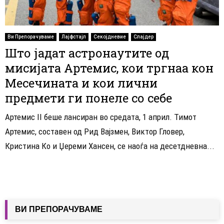
Ви Препорачуваме
Лајфстајл
Секојдневие
Слајдер
Што јадат астронаутите од
мисијата Артемис, кои тргнаа кон
Месечината и кои лични
предмети ги понеле со себе
Артемис II беше лансиран во средата, 1 април. Тимот
Артемис, составен од Рид Вајзмен, Виктор Гловер,
Кристина Ко и Џереми Хансен, се наоѓа на десетдневна...
ВИ ПРЕПОРАЧУВАМЕ