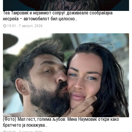
Теа Таировиќ и нејзиниот сопруг доживеале сообраќајна
несреќа – автомобилот бил целосно...
19:01 - 7 август, 2026
(Фото) Мал гест, голема љубов: Мина Наумовиќ откри како
братчето ја покажува...