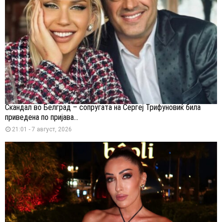
Скандал во Белград – сопругата на Сергеј Трифуновиќ била
приведена по пријава...
21:01 - 7 август, 2026