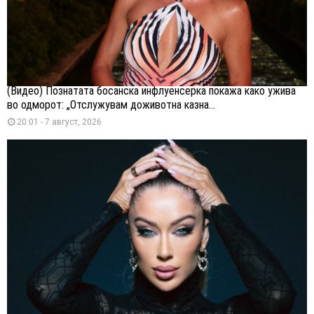
(Видео) Познатата босанска инфлуенсерка покажа како ужива
во одморот: „Отслужувам доживотна казна...
20:01 - 7 август, 2026