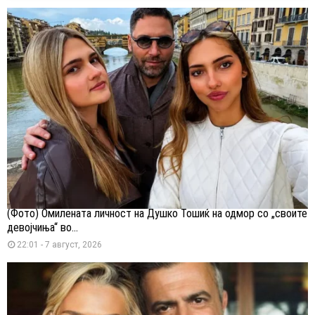
(Фото) Омилената личност на Душко Тошиќ на одмор со „своите
девојчиња“ во...
22:01 - 7 август, 2026