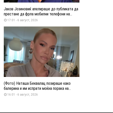
Јаков Јозиновиќ апелираше до публиката да
престане да фрла мобилни телефони на...
17:01 - 6 август, 2026
(Фото) Наташа Беквалац позираше како
балерина и им испрати моќна порака на...
16:01 - 6 август, 2026