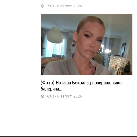
17:01 - 6 август, 2026
(Фото) Наташа Беквалац позираше како
балерина...
16:01 - 6 август, 2026