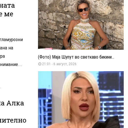
ната
е ме
 гламурозни
ана на
ура
(Фото) Маја Шупут во светкаво бикини...
нимание...
21:01 - 6 август, 2026
а
на Алка
нително