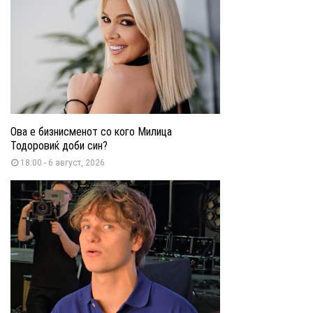
Ова е бизнисменот со кого Милица
Тодоровиќ доби син?
18:00 - 6 август, 2026