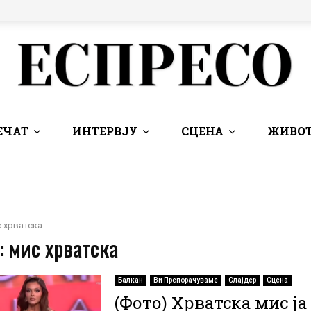
ЕЧАТ
ИНТЕРВЈУ
СЦЕНА
ЖИВОТ
 хрватска
: мис хрватска
Балкан
Ви Препорачуваме
Слајдер
Сцена
(Фото) Хрватска мис ј