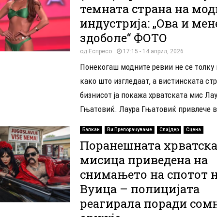
темната страна на мод
индустрија: „Ова и мен
здоболе“ ФОТО
од
Еспресо
17:15 - 14 април, 2026
Понекогаш модните ревии не се толку
како што изгледаат, а вистинската стр
бизнисот ја покажа хрватската мис Ла
Гњатовиќ. Лаура Гњатовиќ привлече в
Балкан
Ви Препорачуваме
Слајдер
Сцена
Поранешната хрватск
мисица приведена на
снимањето на спотот 
Вуица – полицијата
реагирала поради сом