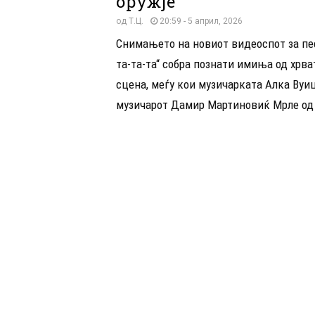
оружје
од
Т.Ц.
20:59 - 5 април, 2026
Снимањето на новиот видеоспот за пе
та-та-та“ собра познати имиња од хрва
сцена, меѓу кои музичарката Алка Вуи
музичарот Дамир Мартиновиќ Мрле од 