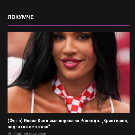
ЛОКУМЧЕ
(Фото) Ивана Кнол има порака за Роналдо: „Кристијано,
подготви се за нас“
17:50 - 28 јуни, 2026