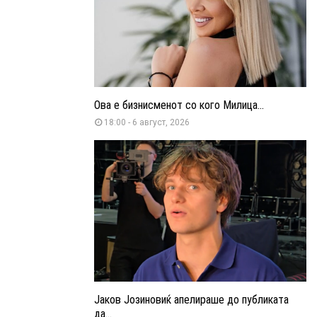
Ова е бизнисменот со кого Милица...
18:00 - 6 август, 2026
Јаков Јозиновиќ апелираше до публиката
да...