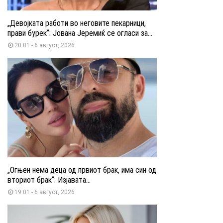
„Девојката работи во неговите пекарници,
прави бурек“: Јована Јеремиќ се огласи за...
20:01 - 6 август, 2026
„Огњен нема деца од првиот брак, има син од
вториот брак“: Изјавата...
19:01 - 6 август, 2026