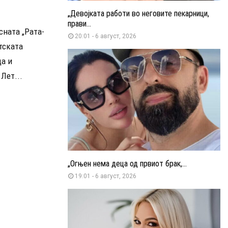
„Девојката работи во неговите пекарници,
прави...
сната „Рата-
20:01 - 6 август, 2026
тската
ца и
Лет...
„Огњен нема деца од првиот брак,...
19:01 - 6 август, 2026