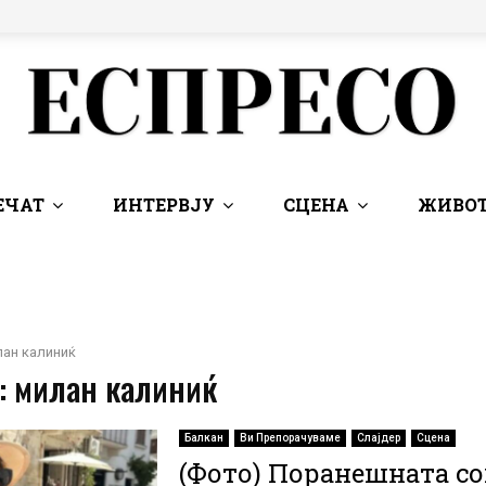
ЕЧАТ
ИНТЕРВЈУ
СЦЕНА
ЖИВОТ
ан калиниќ
 : милан калиниќ
Балкан
Ви Препорачуваме
Слајдер
Сцена
(Фото) Поранешната с