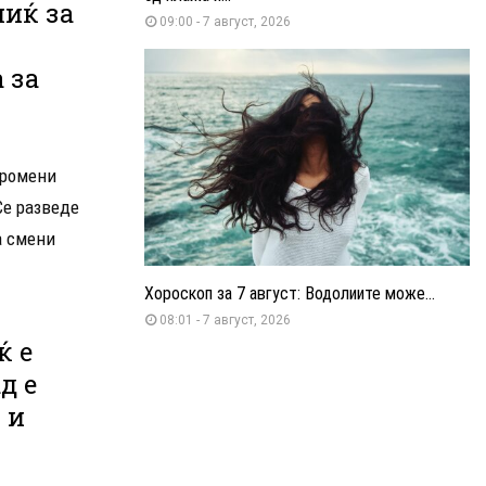
ниќ за
09:00 - 7 август, 2026
 за
промени
Се разведе
а смени
Хороскоп за 7 август: Водолиите може...
08:01 - 7 август, 2026
ќ е
д е
 и