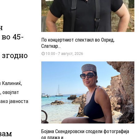
н
во 45-
По концертниот спектакл во Охрид,
Слаткар...
 згодно
10:00 - 7 август, 2026
 Калиниќ,
 овојпат
ако јавноста
авам
Бојана Скендеровски сподели фотографија
од плажа и...