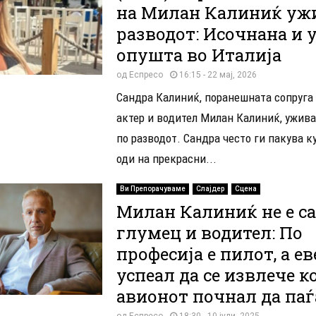
на Милан Калиниќ уж
разводот: Исочнана и у
опушта во Италија
од
Еспресо
16:15 - 22 мај, 2026
Сандра Калиниќ, поранешната сопруга
актер и водител Милан Калиниќ, ужива
по разводот. Сандра често ги пакува к
оди на прекрасни...
Ви Препорачуваме
Слајдер
Сцена
Милан Калиниќ не е с
глумец и водител: По
професија е пилот, а ев
успеал да се извлече к
авионот почнал да паѓ
од
Еспресо
18:30 - 10 јули, 2025