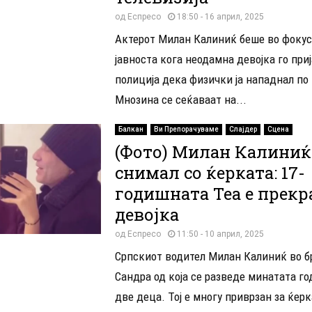
од
Еспресо
18:50 - 16 април, 2025
Актерот Милан Калиниќ беше во фокус
јавноста кога неодамна девојка го при
полиција дека физички ја нападнал по
Мнозина се сеќаваат на...
Балкан
Ви Препорачуваме
Слајдер
Сцена
(Фото) Милан Калиниќ
снимал со ќерката: 17-
годишната Теа е прекр
девојка
од
Еспресо
11:50 - 10 април, 2025
Српскиот водител Милан Калиниќ во б
Сандра од која се разведе минатата го
две деца. Тој е многу приврзан за ќерка