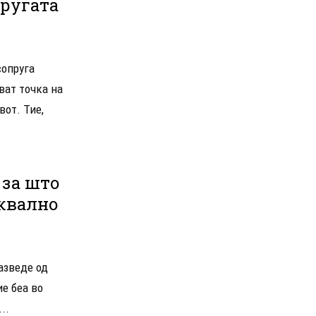
ругата
сопруга
ват точка на
вот. Тие,
за што
уквално
азведе од
ие беа во
..