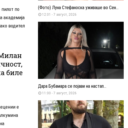
(Фото) Луна Стефаноска уживаше во Сен...
 пилот по
12:01 - 7 август, 2026
а академија
како водител
 Милан
ичност,
а биле
Дара Бубамара се појави на настап...
11:00 - 7 август, 2026
децении е
малкумина
вна