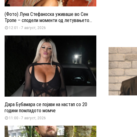
(Фото) Луна Стефаноска уживаше во Сен
Тропе – сподели моменти од летувањето...
12:01 - 7 август, 2026
Дара Бубамара се појави на настап со 20
години помладото момче
11:00 - 7 август, 2026