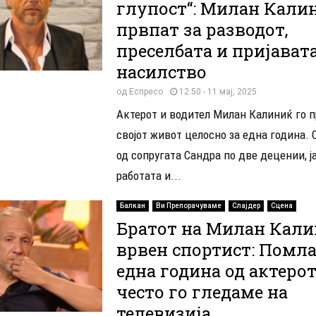
глупост“: Милан Кали
првпат за разводот,
преселбата и пријавата
насилство
од
Еспресо
12:50 - 11 мај, 2025
Актерот и водител Милан Калиниќ го 
својот живот целосно за една година. 
од сопругата Сандра по две децении, ј
работата и...
Балкан
Ви Препорачуваме
Слајдер
Сцена
Братот на Милан Кали
врвен спортист: Помла
една година од актерот
често го гледаме на
телевизија