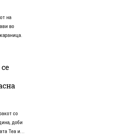
от на
јави во
 караница.
 се
асна
ракот со
дина, доби
та Теа и...