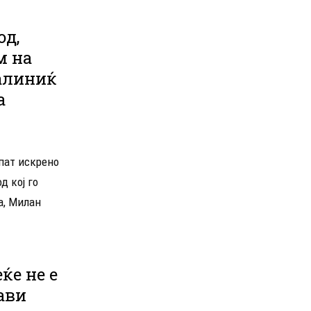
од,
м на
Калиниќ
а
пат искрено
д кој го
а, Милан
ќе не е
тави