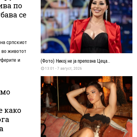
ива по
бава се
 на српскиот
 во животот
уферите и
(Фото) Никој не ја препозна Цеца...
13:01 - 7 август, 2026
амо
е како
ога
а