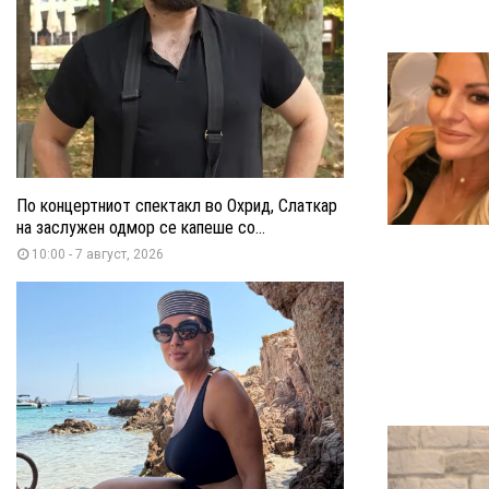
По концертниот спектакл во Охрид, Слаткар
на заслужен одмор се капеше со...
10:00 - 7 август, 2026