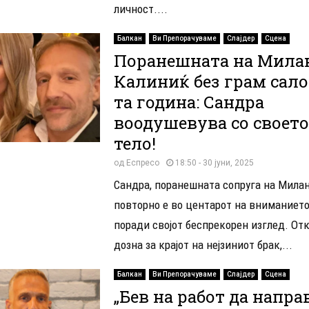
личност....
Балкан
Ви Препорачуваме
Слајдер
Сцена
Поранешната на Мила
Калиниќ без грам сало 
та година: Сандра
воодушевува со своето
тело!
од
Еспресо
18:50 - 30 јуни, 2025
Сандра, поранешната сопруга на Милан
повторно е во центарот на вниманието,
поради својот беспрекорен изглед. Отк
дозна за крајот на нејзиниот брак,...
Балкан
Ви Препорачуваме
Слајдер
Сцена
„Бев на работ да напр