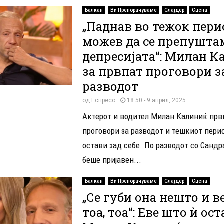
Балкан
Ви Препорачуваме
Слајдер
Сцена
„Паднав во тежок пери
можев да се препушта
депресијата“: Милан 
за првпат проговори з
разводот
од
Еспресо
18:50 - 9 април, 2025
Актерот и водител Милан Калиниќ прв
проговори за разводот и тешкиот перио
остави зад себе. По разводот со Сандр
беше пријавен...
Балкан
Ви Препорачуваме
Слајдер
Сцена
„Се губи она нешто и ве
тоа, тоа“: Еве што ѝ ос