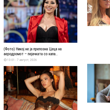
(Фото) Никој не ја препозна Цеца на
аеродромот – пејачката со капа...
13:01 - 7 август, 2026