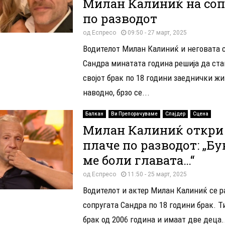
Милан Калиниќ на соп
по разводот
од
Еспресо
09:50 - 27 март, 2025
Водителот Милан Калиниќ и неговата 
Сандра минатата година решија да ста
својот брак по 18 години заеднички жи
наводно, брзо се...
Балкан
Ви Препорачуваме
Слајдер
Сцена
Милан Калиниќ откри 
плаче по разводот: „Б
ме боли главата…“
од
Еспресо
11:50 - 25 март, 2025
Водителот и актер Милан Калиниќ се р
сопругата Сандра по 18 години брак. Т
брак од 2006 година и имаат две деца..