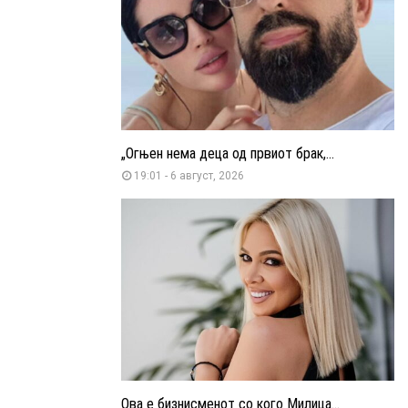
„Огњен нема деца од првиот брак,...
19:01 - 6 август, 2026
Ова е бизнисменот со кого Милица...