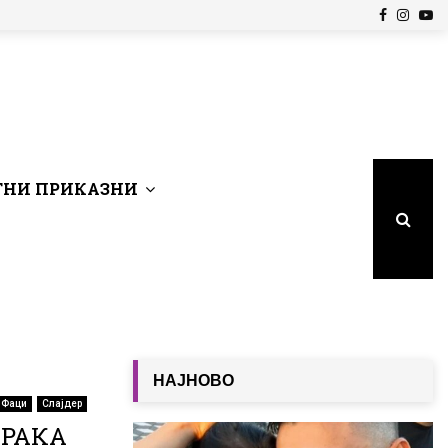
Facebook
Insta
Yo
НИ ПРИКАЗНИ
НАЈНОВО
 Фаци
Слајдер
ОРАКА