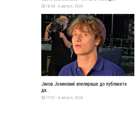
18:00 - 6 август, 2026
Јаков Јозиновиќ апелираше до публиката
да...
17:01 - 6 август, 2026