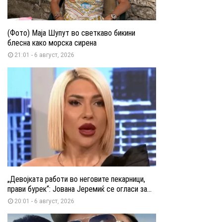
(Фото) Маја Шупут во светкаво бикини
блесна како морска сирена
21:01 - 6 август, 2026
„Девојката работи во неговите пекарници,
прави бурек“: Јована Јеремиќ се огласи за...
20:01 - 6 август, 2026