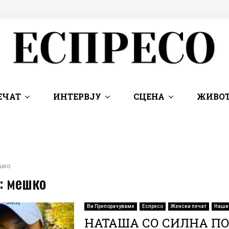
ЕЧАТ
ИНТЕРВЈУ
СЦЕНА
ЖИВОТ
шко
: мешко
Ви Препорачуваме
Еспресо
Женски печат
Наши
НАТАША СО СИЛНА П