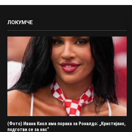
ЛОКУМЧЕ
(Фото) Ивана Кнол има порака за Роналдо: „Кристијано,
подготви се за нас“