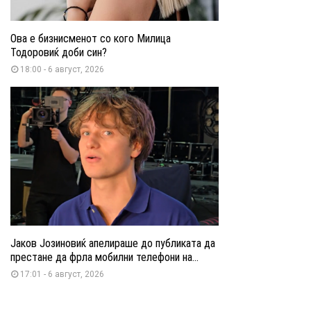
Ова е бизнисменот со кого Милица
Тодоровиќ доби син?
18:00 - 6 август, 2026
Јаков Јозиновиќ апелираше до публиката да
престане да фрла мобилни телефони на...
17:01 - 6 август, 2026