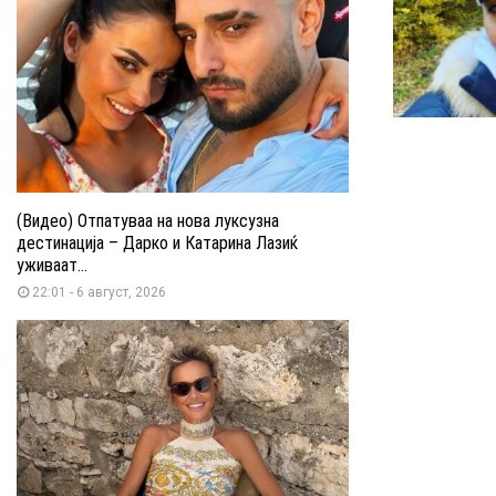
(Видео) Отпатуваа на нова луксузна
дестинација – Дарко и Катарина Лазиќ
уживаат...
22:01 - 6 август, 2026