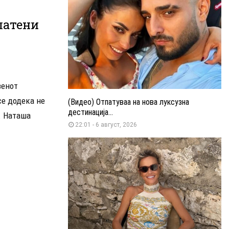
латени
зенот
се додека не
(Видео) Отпатуваа на нова луксузна
дестинација...
. Наташа
22:01 - 6 август, 2026