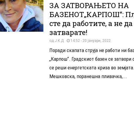
ЗА ЗАТВОРАЊЕТО НА
БАЗЕНОТ„КАРПОШ“: П
сте да работите, а не да
затварате!
од
Ј.К.Д
14:52 - 20 јануари, 2022
Поради скапата струја не работи ни ба
„Карпош“. Градскиот базен се затвори 
се реши енергетската криза во земјата
Мешковска, поранешна пливачка,...