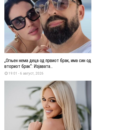
„Огњен нема деца од првиот брак, има син од
вториот брак“: Изјавата...
19:01 - 6 август, 2026