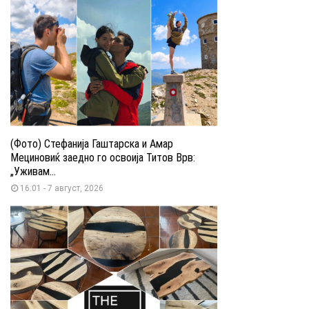
(Фото) Стефанија Гаштарска и Амар
Мециновиќ заедно го освоија Титов Врв:
„Уживам...
16:01 - 7 август, 2026