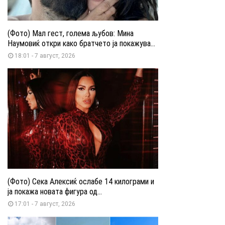
(Фото) Мал гест, голема љубов: Мина
Наумовиќ откри како братчето ја покажува...
18:01 - 7 август, 2026
(Фото) Сека Алексиќ ослабе 14 килограми и
ја покажа новата фигура од...
17:01 - 7 август, 2026