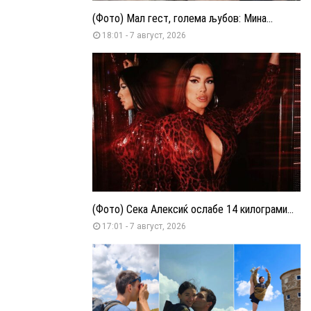
(Фото) Мал гест, голема љубов: Мина...
18:01 - 7 август, 2026
(Фото) Сека Алексиќ ослабе 14 килограми...
17:01 - 7 август, 2026