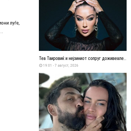
иони луѓе,
..
Теа Таировиќ и нејзиниот сопруг доживеале...
19:01 - 7 август, 2026