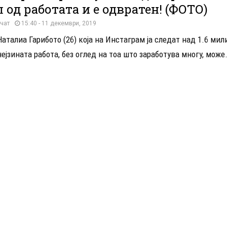
л од работата и е одвратен! (ФОТО)
чат
15:40 - 11 декември, 2019
аталиа Гарибото (26) којa на Инстаграм ја следат над 1.6 мил
ејзината работа, без оглед на тоа што заработува многу, може.