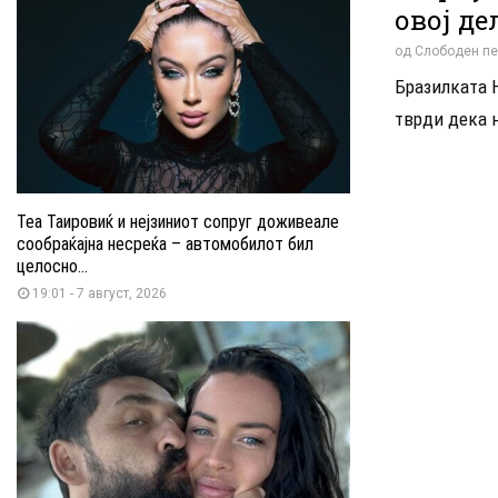
овој де
од
Слободен пе
Бразилката Н
тврди дека н
Теа Таировиќ и нејзиниот сопруг доживеале
сообраќајна несреќа – автомобилот бил
целосно...
19:01 - 7 август, 2026