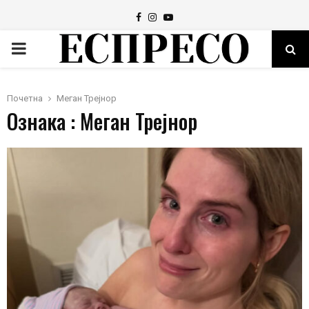
Facebook
Instagram
Youtube
PRIMARY
MENU
Почетна
Меган Трејнор
Ознака : Меган Трејнор