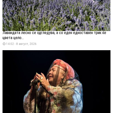
Лавандата лесно се одгледува, а со еден едноставен трик ќе
цвета цело...
14:02 - 8 август, 2026