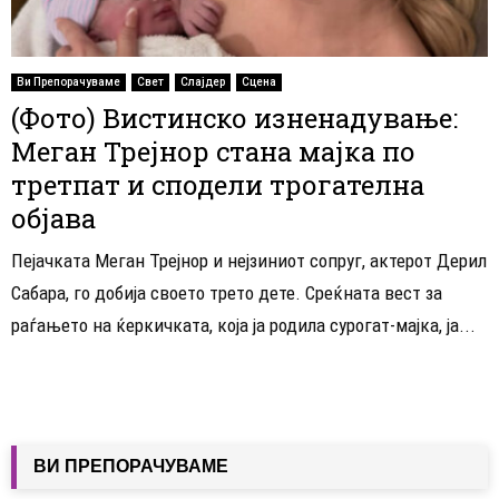
Ви Препорачуваме
Свет
Слајдер
Сцена
(Фото) Вистинско изненадување:
Меган Трејнор стана мајка по
третпат и сподели трогателна
објава
Пејачката Меган Трејнор и нејзиниот сопруг, актерот Дерил
Сабара, го добија своето трето дете. Среќната вест за
раѓањето на ќеркичката, која ја родила сурогат-мајка, ја...
ВИ ПРЕПОРАЧУВАМЕ