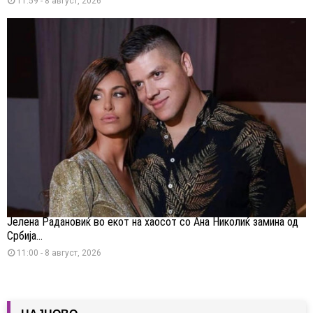
11:59 - 8 август, 2026
Јелена Радановиќ во екот на хаосот со Ана Николиќ замина од
Србија...
11:00 - 8 август, 2026