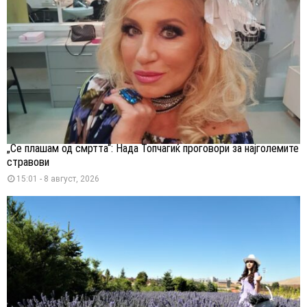
„Се плашам од смртта“: Нада Топчагиќ проговори за најголемите
стравови
15:01 - 8 август, 2026