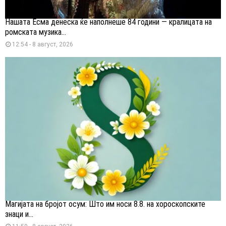
Нашата Есма денеска ќе наполнеше 84 години — кралицата на
ромската музика...
12:54 - 8 август, 2026
Магијата на бројот осум: Што им носи 8.8. на хороскопските
знаци и...