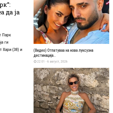
рк“:
а да ја
т Парк
ја ги
 Хари (38) и
(Видео) Отпатуваа на нова луксузна
дестинација...
22:01 - 6 август, 2026