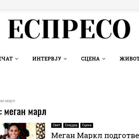
ЕЧАТ
ИНТЕРВЈУ
СЦЕНА
ЖИВОТ
ан марл
: меган марл
Свет
Слајдер
Сцена
Меган Маркл подготве