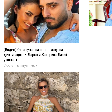
(Видео) Отпатуваа на нова луксузна
дестинација – Дарко и Катарина Лазиќ
уживаат...
22:01 - 6 август, 2026