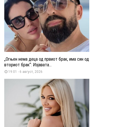
„Огњен нема деца од првиот брак, има син од
вториот брак“: Изјавата...
19:01 - 6 август, 2026