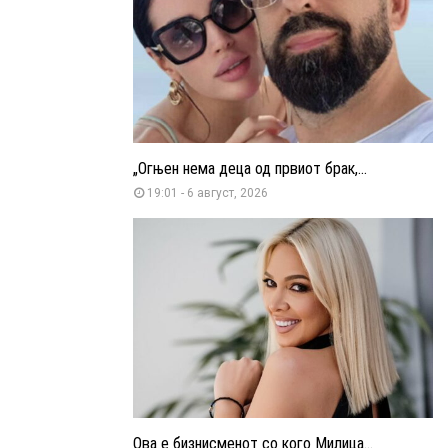
„Огњен нема деца од првиот брак,...
19:01 - 6 август, 2026
Ова е бизнисменот со кого Милица...