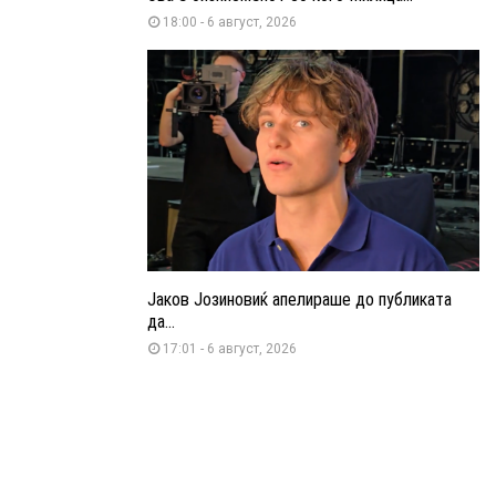
18:00 - 6 август, 2026
Јаков Јозиновиќ апелираше до публиката
да...
17:01 - 6 август, 2026