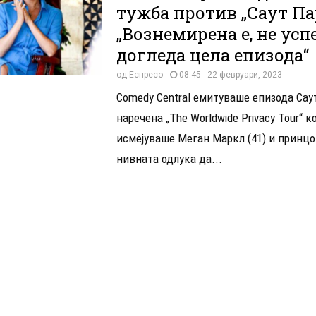
тужба против „Саут Па
„Вознемирена е, не успе
догледа цела епизода“
од
Еспресо
08:45 - 22 февруари, 2023
Comedy Central емитуваше епизода Сау
наречена „The Worldwide Privacy Tour“ ко
исмејуваше Меган Маркл (41) и принцот
нивната одлука да...