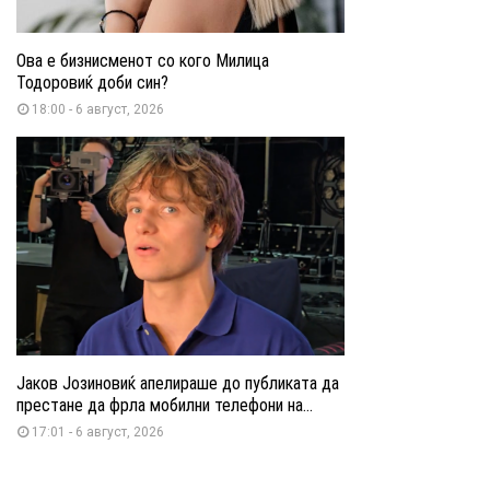
Ова е бизнисменот со кого Милица
Тодоровиќ доби син?
18:00 - 6 август, 2026
Јаков Јозиновиќ апелираше до публиката да
престане да фрла мобилни телефони на...
17:01 - 6 август, 2026