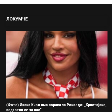
ЛОКУМЧЕ
(Фото) Ивана Кнол има порака за Роналдо: „Кристијано,
подготви се за нас“