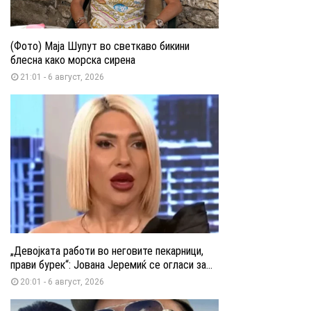
(Фото) Маја Шупут во светкаво бикини
блесна како морска сирена
21:01 - 6 август, 2026
„Девојката работи во неговите пекарници,
прави бурек“: Јована Јеремиќ се огласи за...
20:01 - 6 август, 2026