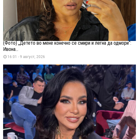
(Фото) „Детето во мене конечно се смири и легна да одмори“:
Ивона...
16:01 - 9 август, 2026