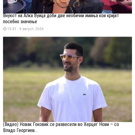
Внукот на Алка Вуица доби две необични имиња кои кријат
посебно значење
15:01 - 9 август, 2026
(Видео) Новак Ѓоковиќ се развесели во Херцег Нови – со
Владо Георгиев...