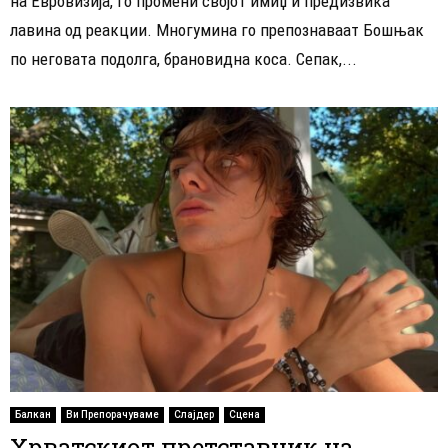
на Евровизија, го промени својот имиџ и предизвика
лавина од реакции. Многумина го препознаваат Бошњак
по неговата подолга, брановидна коса. Сепак,...
Балкан
Ви Препорачуваме
Слајдер
Сцена
Хрватскиот претставник на