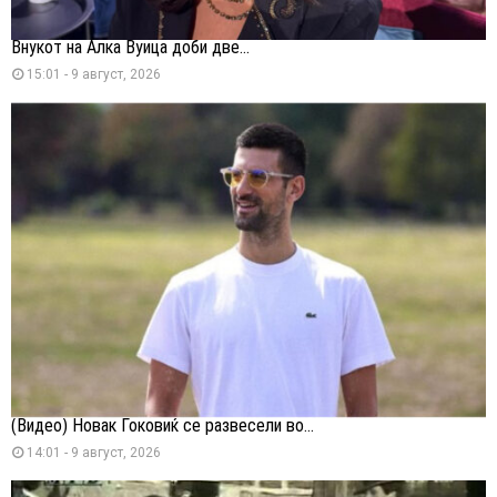
Внукот на Алка Вуица доби две...
15:01 - 9 август, 2026
(Видео) Новак Ѓоковиќ се развесели во...
14:01 - 9 август, 2026