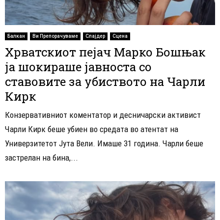
Балкан
Ви Препорачуваме
Слајдер
Сцена
Хрватскиот пејач Марко Бошњак
ја шокираше јавноста со
ставовите за убиството на Чарли
Кирк
Конзервативниот коментатор и десничарски активист
Чарли Кирк беше убиен во средата во атентат на
Универзитетот Јута Вели. Имаше 31 година. Чарли беше
застрелан на бина,...