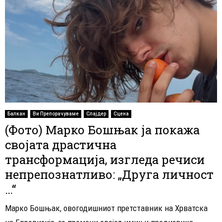
Балкан
Ви Препорачуваме
Слајдер
Сцена
(Фото) Марко Бошњак ја покажа
својата драстична
трансформација, изгледа речиси
непрепознатливо: „Друга личност
…“
Марко Бошњак, овогодишниот претставник на Хрватска