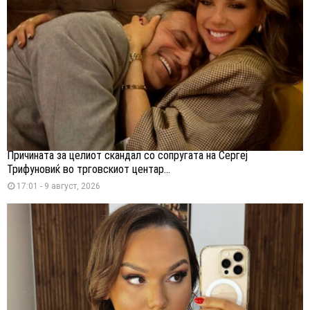
Причината за целиот скандал со сопругата на Сергеј
Трифуновиќ во трговскиот центар...
17:01 - 9 август, 2026