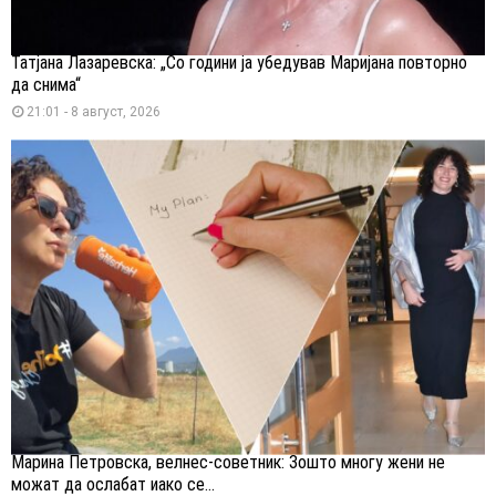
Татјана Лазаревска: „Со години ја убедував Маријана повторно
да снима“
21:01 - 8 август, 2026
Марина Петровска, велнес-советник: Зошто многу жени не
можат да ослабат иако се...