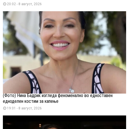
20:02 - 8 август, 2026
(Фото) Нина Бадриќ изгледа феноменално во едноставен
едноделен костим за капење
19:01 - 8 август, 2026