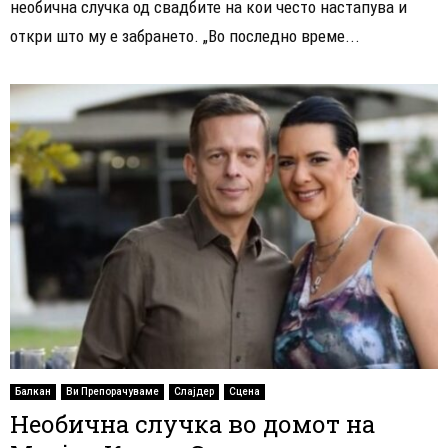
необична случка од свадбите на кои често настапува и
откри што му е забрането. „Во последно време...
Балкан
Ви Препорачуваме
Слајдер
Сцена
Необична случка во домот на