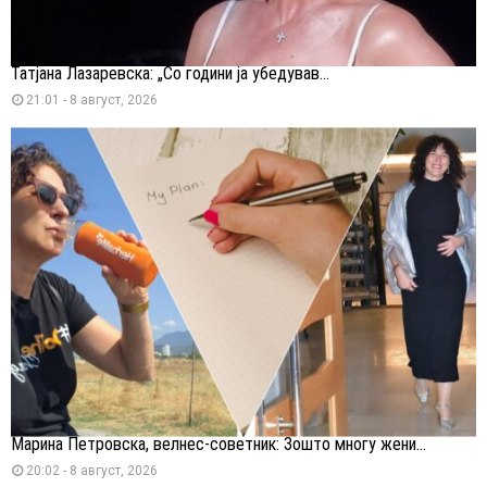
Татјана Лазаревска: „Со години ја убедував...
21:01 - 8 август, 2026
Марина Петровска, велнес-советник: Зошто многу жени...
20:02 - 8 август, 2026