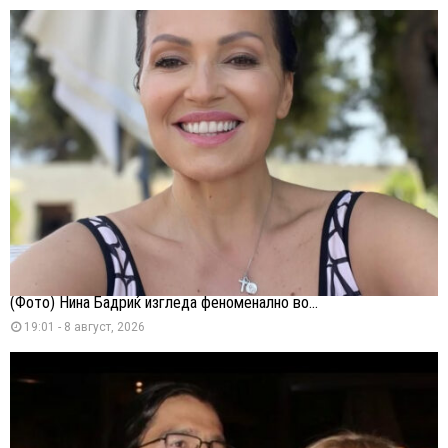
(Фото) Нина Бадриќ изгледа феноменално во...
19:01 - 8 август, 2026