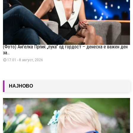
(Фото) Анѓелка Прпиќ „пука“ од гордост – денеска е важен ден
за...
17:01 - 8 август, 2026
НАЈНОВО