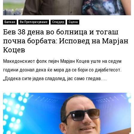
Балкан
Ви Препорачуваме
Слајдер
Сцена
Бев 38 дена во болница и тогаш
почна борбата: Исповед на Марјан
Коцев
Македонскиот фолк пејач Марјан Коцев уште на седум
години дознал дека ќе мора да се бори со дијабетесот.
„Додека сите јадеа сладолед, јас само гледав....