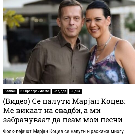
Балкан
Ви Препорачуваме
Слајдер
Сцена
(Видео) Се налути Марјан Коцев:
Ме викаат на свадби, а ми
забрануваат да пеам мои песни
Фолк-пејачот Марјан Коцев се налути и раскажа многу