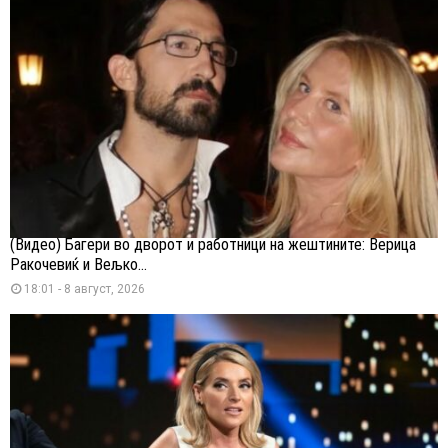
(Видео) Багери во дворот и работници на жештините: Верица
Ракочевиќ и Вељко...
18:01 - 8 август, 2026