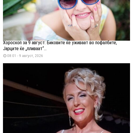
Хороскоп за 9 август: Биковите ќе уживаат во пофалбите,
Јарците ќе „пливаат“...
08:01 - 9 август, 2026