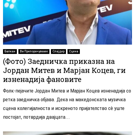
Балкан
Ви Препорачуваме
Слајдер
Сцена
(Фото) Заедничка приказна на
Јордан Митев и Марјан Коцев, ги
изненадија фановите
Фолк-пејачите Јордан Митев и Марјан Коцев изненадија со
ретка заедничка објава. Дека на македонската музичка
сцена колегијалноста и искреното пријателство сè уште
постојат, потврдија двајцата...