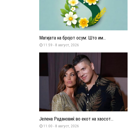
Магијата на бројот осум: Што им...
11:59 - 8 август, 2026
Јелена Радановиќ во екот на хаосот...
11:00 - 8 август, 2026