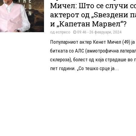
Мичел: Што се случи с
актерот од „Ѕвездени п
и „Капетан Марвел“?
од
еспресо
09:46 - 26 февруари, 2024
Популарниот актер Кенет Мичел (49) ја
битката со АЛС (амиотрофична латера
склероза), болест од која страдаше во
пет години. „Со тешко срце ја...