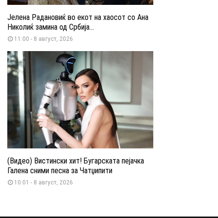
Јелена Радановиќ во екот на хаосот со Ана
Николиќ замина од Србија...
11:00 - 8 август, 2026
(Видео) Вистински хит! Бугарската пејачка
Галена сними песна за Чатџипити
10:01 - 8 август, 2026