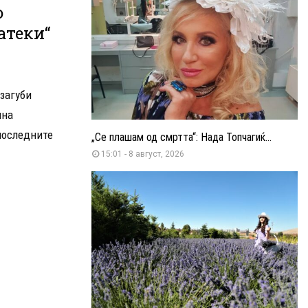
о
атеки“
 загуби
лна
 последните
„Се плашам од смртта“: Нада Топчагиќ...
15:01 - 8 август, 2026