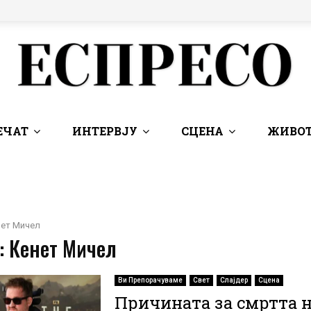
ЕЧАТ
ИНТЕРВЈУ
СЦЕНА
ЖИВОТ
нет Мичел
: Кенет Мичел
Ви Препорачуваме
Свет
Слајдер
Сцена
Причината за смртта н