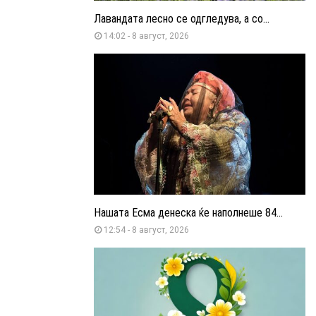
Лавандата лесно се одгледува, а со...
14:02 - 8 август, 2026
Нашата Есма денеска ќе наполнеше 84...
12:54 - 8 август, 2026