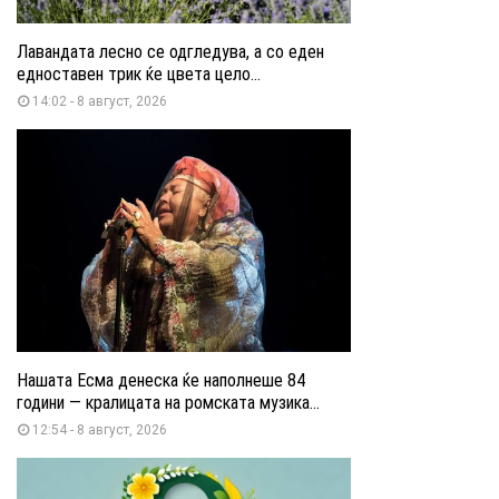
Лавандата лесно се одгледува, а со еден
едноставен трик ќе цвета цело...
14:02 - 8 август, 2026
Нашата Есма денеска ќе наполнеше 84
години — кралицата на ромската музика...
12:54 - 8 август, 2026