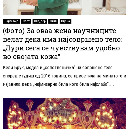
Лајфстајл
Свет
Слајдер
Стил
Сцена
(Фото) За оваа жена научниците
велат дека има најсовршено тело:
„Дури сега се чувствувам удобно
во својата кожа“
Кели Брук, модел и „сопственичка“ на совршено тело
според студија од 2016 година, се присетила на минатото и
изјавила дека „најмизерна била кога била најслаба“....