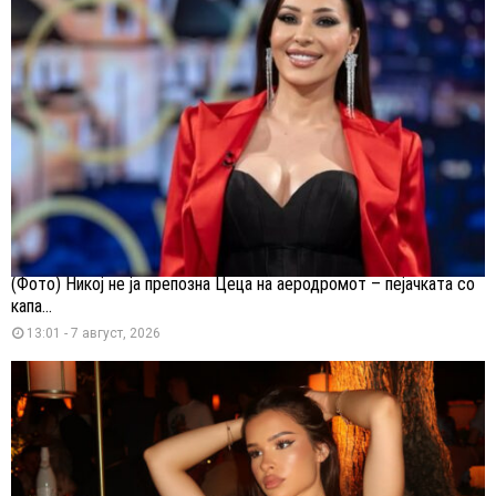
(Фото) Никој не ја препозна Цеца на аеродромот – пејачката со
капа...
13:01 - 7 август, 2026