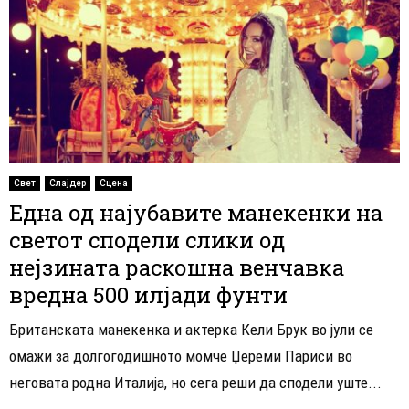
Свет
Слајдер
Сцена
Една од најубавите манекенки на
светот сподели слики од
нејзината раскошна венчавка
вредна 500 илјади фунти
Британската манекенка и актерка Кели Брук во јули се
омажи за долгогодишното момче Џереми Париси во
неговата родна Италија, но сега реши да сподели уште...