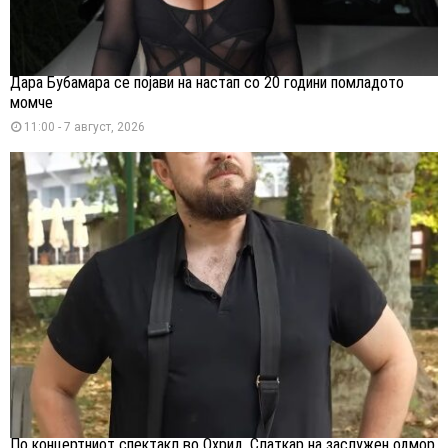
Дара Бубамара се појави на настап со 20 години помладото
момче
11:00 - 7 август, 2026
По концертниот спектакл во Охрид, Слаткар на заслужен одмор