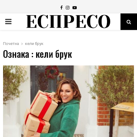
Facebook
Instagram
Youtube
PRIMARY
MENU
Почетна
кели брук
Ознака : кели брук