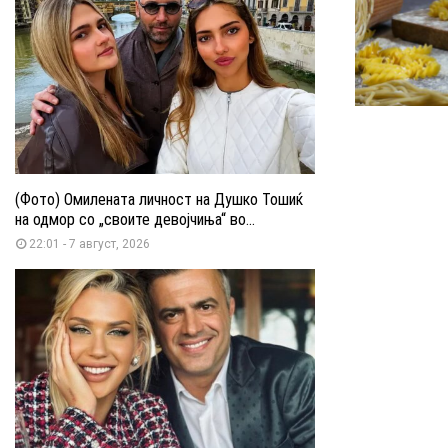
(Фото) Омилената личност на Душко Тошиќ
на одмор со „своите девојчиња“ во...
22:01 - 7 август, 2026