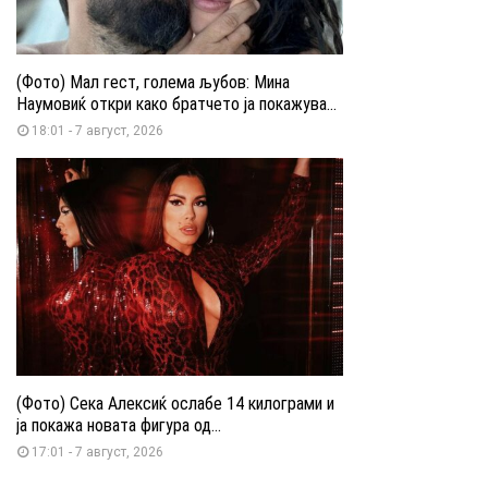
(Фото) Мал гест, голема љубов: Мина
Наумовиќ откри како братчето ја покажува...
18:01 - 7 август, 2026
(Фото) Сека Алексиќ ослабе 14 килограми и
ја покажа новата фигура од...
17:01 - 7 август, 2026