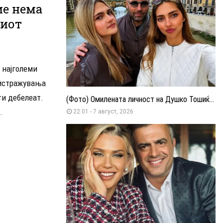
е нема
шиот
 најголеми
 истражувања
ти дебелеат.
(Фото) Омилената личност на Душко Тошиќ...
.
22:01 - 7 август, 2026