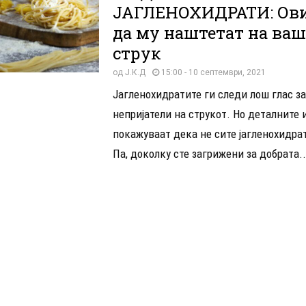
ЈАГЛЕНОХИДРАТИ: Ови
да му наштетат на ва
струк
од
Ј.К.Д
15:00 - 10 септември, 2021
Јагленохидратите ги следи лош глас за
непријатели на струкот. Но деталните
покажуваат дека не сите јагленохидра
Па, доколку сте загрижени за добрата..