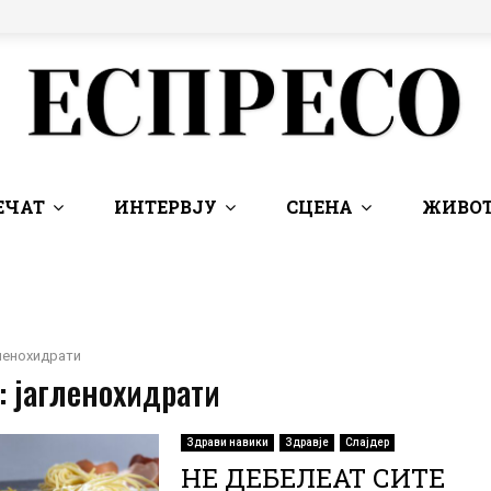
ЕЧАТ
ИНТЕРВЈУ
СЦЕНА
ЖИВОТ
ленохидрати
: јагленохидрати
Здрави навики
Здравје
Слајдер
НЕ ДЕБЕЛЕАТ СИТЕ