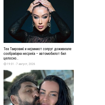
Теа Таировиќ и нејзиниот сопруг доживеале
сообраќајна несреќа – автомобилот бил
целосно...
19:01 - 7 август, 2026