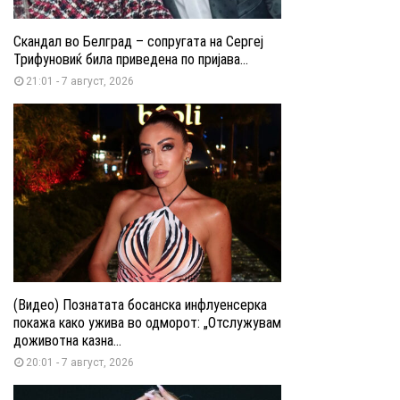
Скандал во Белград – сопругата на Сергеј
Трифуновиќ била приведена по пријава...
21:01 - 7 август, 2026
(Видео) Познатата босанска инфлуенсерка
покажа како ужива во одморот: „Отслужувам
доживотна казна...
20:01 - 7 август, 2026