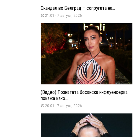
Скандал во Белград – сопругата на...
21:01 - 7 август, 2026
(Видео) Познатата босанска инфлуенсерка
покажа како...
20:01 - 7 август, 2026