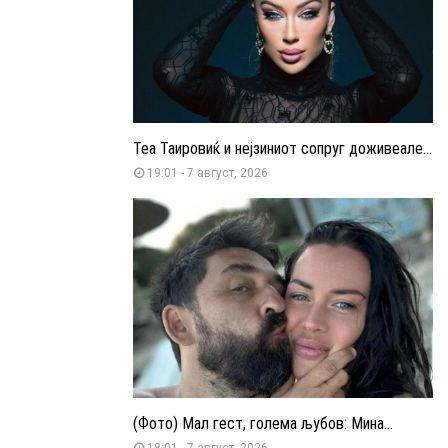
Теа Таировиќ и нејзиниот сопруг доживеале...
19:01 - 7 август, 2026
(Фото) Мал гест, голема љубов: Мина...
18:01 - 7 август, 2026