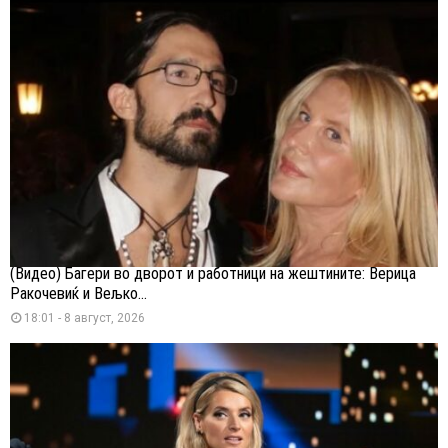
(Видео) Багери во дворот и работници на жештините: Верица
Ракочевиќ и Вељко...
18:01 - 8 август, 2026