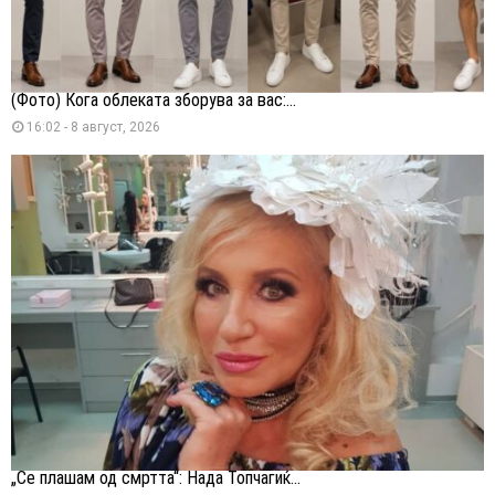
(Фото) Кога облеката зборува за вас:...
16:02 - 8 август, 2026
„Се плашам од смртта“: Нада Топчагиќ...