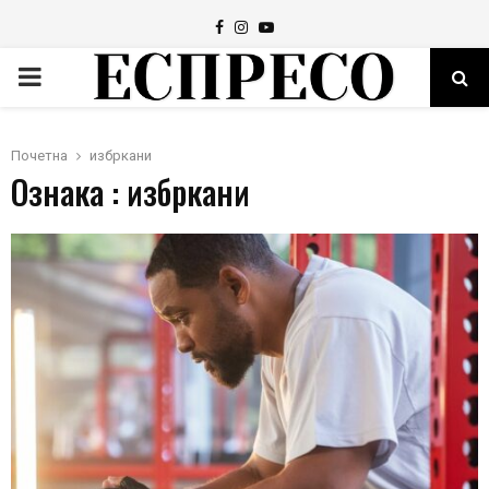
Facebook
Instagram
Youtube
PRIMARY
MENU
Почетна
избркани
Ознака : избркани