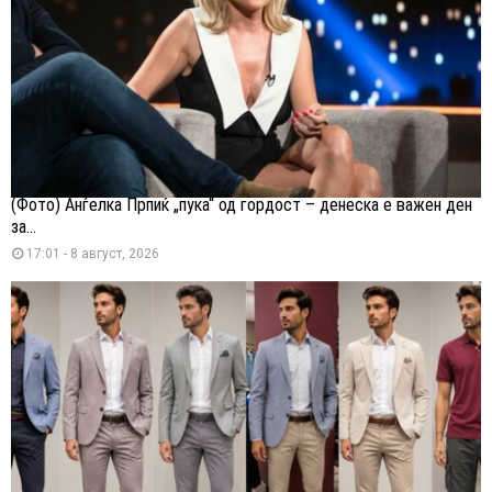
(Фото) Анѓелка Прпиќ „пука“ од гордост – денеска е важен ден
за...
17:01 - 8 август, 2026