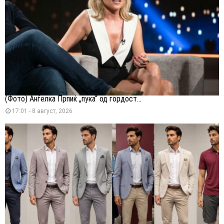
(Фото) Анѓелка Прпиќ „пука“ од гордост...
17:01 - 8 август, 2026