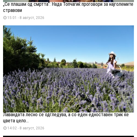
„Се плашам од смртта“: Нада Топчагиќ проговори за најголемите
стравови
15:01 - 8 август, 2026
Лавандата лесно се одгледува, а со еден едноставен трик ќе
цвета цело...
14:02 - 8 август, 2026