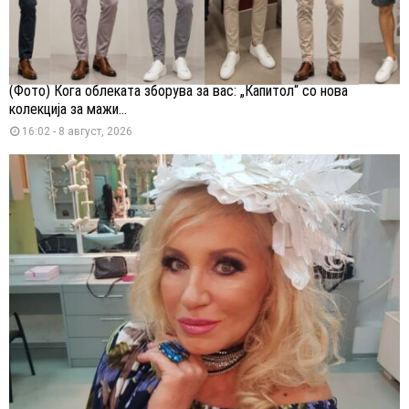
(Фото) Кога облеката зборува за вас: „Капитол“ со нова
колекција за мажи...
16:02 - 8 август, 2026