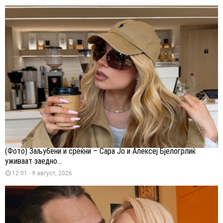
(Фото) Заљубени и среќни – Сара Јо и Алексеј Бјелогрлиќ
уживаат заедно...
12:01 - 9 август, 2026