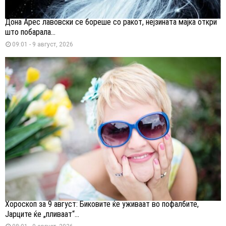
Дона Арес лавовски се бореше со ракот, нејзината мајка откри
што побарала...
09:01 - 9 август, 2026
Хороскоп за 9 август: Биковите ќе уживаат во пофалбите,
Јарците ќе „пливаат“...