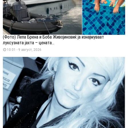
(Фото) Лепа Брена и Боба Живојиновиќ ја изнајмуваат
луксузната јахта – цената...
10:01 - 9 август, 2026