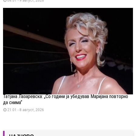
08:01 - 9 август, 2026
Татјана Лазаревска: „Со години ја убедував Маријана повторно
да снима“
21:01 - 8 август, 2026