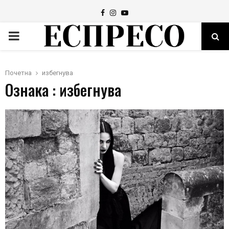
Facebook
Instagram
Youtube
PRIMARY
MENU
Почетна
избегнува
Ознака : избегнува