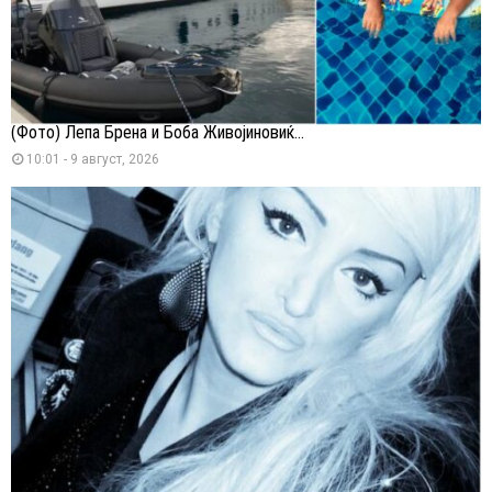
(Фото) Лепа Брена и Боба Живојиновиќ...
10:01 - 9 август, 2026