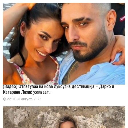
(Видео) Отпатуваа на нова луксузна дестинација – Дарко и
Катарина Лазиќ уживаат...
22:01 - 6 август, 2026