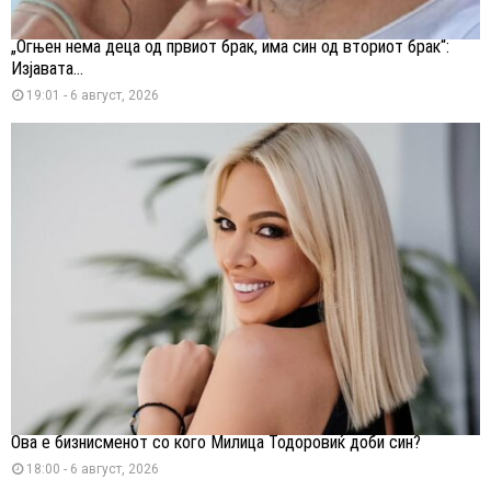
„Огњен нема деца од првиот брак, има син од вториот брак“:
Изјавата...
19:01 - 6 август, 2026
Ова е бизнисменот со кого Милица Тодоровиќ доби син?
18:00 - 6 август, 2026