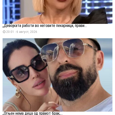
„Девојката работи во неговите пекарници, прави...
20:01 - 6 август, 2026
„Огњен нема деца од првиот брак,...