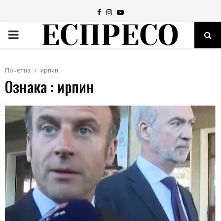
Facebook
Instagram
Youtube
PRIMARY
MENU
Почетна
ирпин
Ознака : ирпин