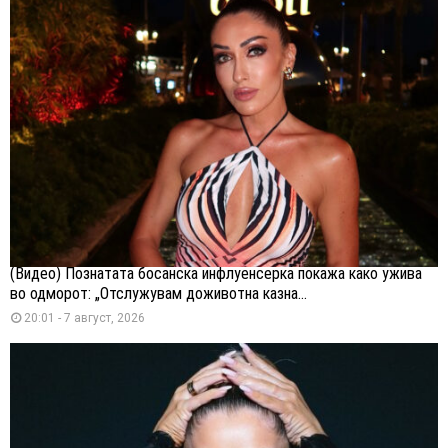
(Видео) Познатата босанска инфлуенсерка покажа како ужива
во одморот: „Отслужувам доживотна казна...
20:01 - 7 август, 2026