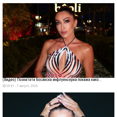
(Видео) Познатата босанска инфлуенсерка покажа како...
20:01 - 7 август, 2026