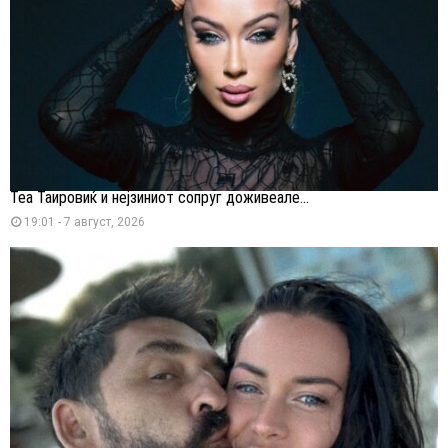
Теа Таировиќ и нејзиниот сопруг доживеале...
19:01 - 7 август, 2026