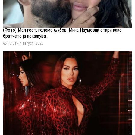
(Фото) Мал гест, голема љубов: Мина Наумовиќ откри како
братчето ја покажува...
18:01 - 7 август, 2026