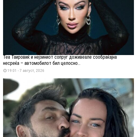
Теа Таировиќ и нејзиниот сопруг доживеале сообраќајна
несреќа – автомобилот бил целосно...
19:01 - 7 август, 2026