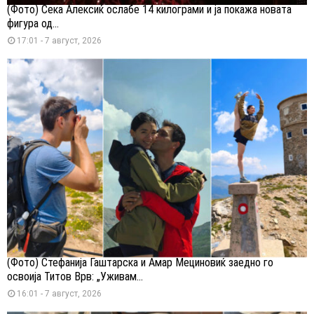
(Фото) Сека Алексиќ ослабе 14 килограми и ја покажа новата
фигура од...
17:01 - 7 август, 2026
(Фото) Стефанија Гаштарска и Амар Мециновиќ заедно го
освоија Титов Врв: „Уживам...
16:01 - 7 август, 2026