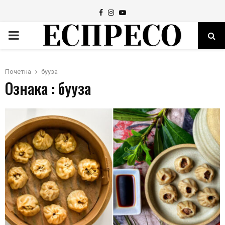
Facebook
Instagram
Youtube
PRIMARY
MENU
Почетна
бууза
Ознака : бууза