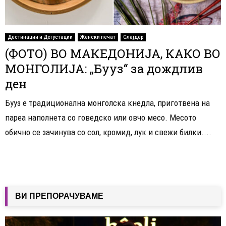
Дестинации и Дегустации
Женски печат
Слајдер
(ФОТО) ВО МАКЕДОНИЈА, КАКО ВО
МОНГОЛИЈА: „Бууз“ за дождлив
ден
Бууз е традиционална монголска кнедла, приготвена на
пареа наполнета со говедско или овчо месо. Месото
обично се зачинува со сол, кромид, лук и свежи билки....
ВИ ПРЕПОРАЧУВАМЕ