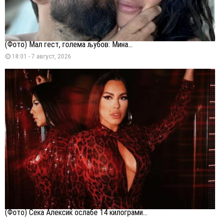
(Фото) Мал гест, голема љубов: Мина...
18:01 - 7 август, 2026
(Фото) Сека Алексиќ ослабе 14 килограми...