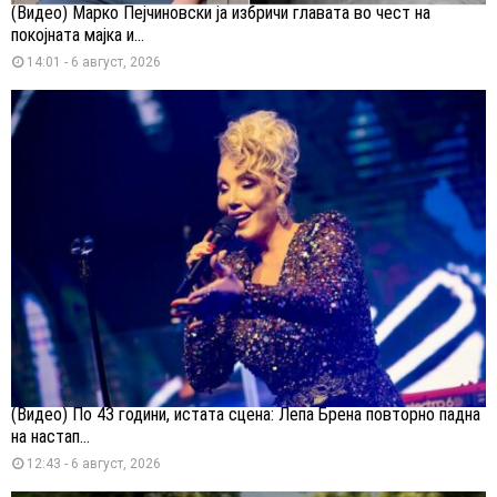
(Видео) Марко Пејчиновски ја избричи главата во чест на
покојната мајка и...
14:01 - 6 август, 2026
(Видео) По 43 години, истата сцена: Лепа Брена повторно падна
на настап...
12:43 - 6 август, 2026