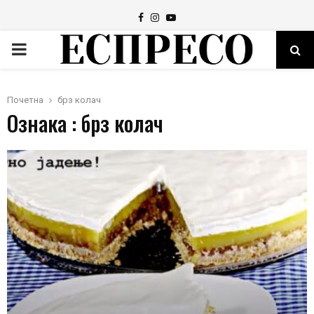
Facebook
Instagram
Youtube
PRIMARY
MENU
Почетна
брз колач
Ознака : брз колач