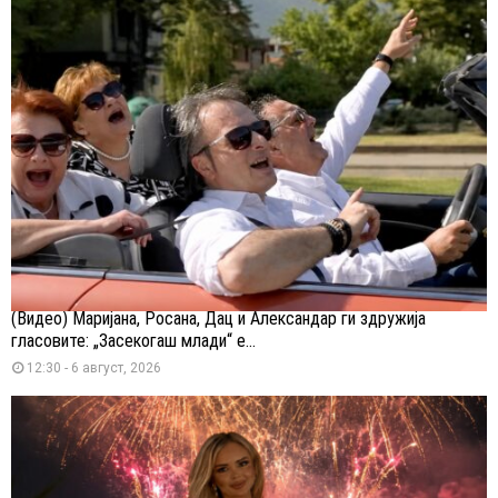
(Видео) Маријана, Росана, Дац и Александар ги здружија
гласовите: „Засекогаш млади“ е...
12:30 - 6 август, 2026