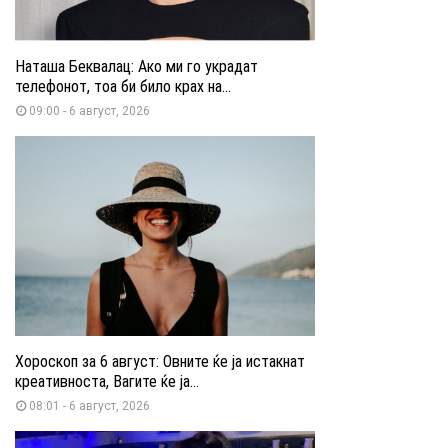
Наташа Беквалац: Ако ми го украдат
телефонот, тоа би било крах на...
09:00 - 6 август, 2026
Хороскоп за 6 август: Овните ќе ја истакнат
креативноста, Вагите ќе ја...
08:01 - 6 август, 2026