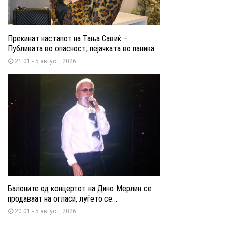
Прекинат настапот на Тања Савиќ –
Публиката во опасност, пејачката во паника
21:01 - 5 август, 2026
Балоните од концертот на Дино Мерлин се
продаваат на огласи, луѓето се...
20:01 - 5 август, 2026