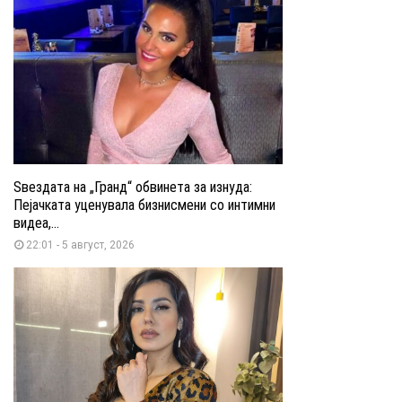
Ѕвездата на „Гранд“ обвинета за изнуда:
Пејачката уценувала бизнисмени со интимни
видеа,...
22:01 - 5 август, 2026