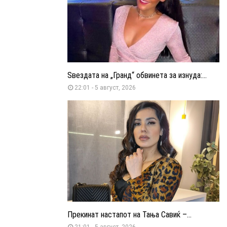
Ѕвездата на „Гранд“ обвинета за изнуда:...
22:01 - 5 август, 2026
Прекинат настапот на Тања Савиќ –...
21:01 - 5 август, 2026