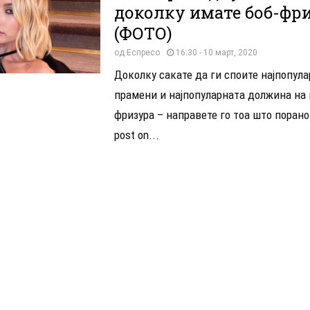
доколку имате боб-фри
(ФОТО)
од
Еспресо
16:30 - 10 март, 2020
Доколку сакате да ги споите најпопул
прамени и најпопуларната должина на 
фризура – направете го тоа што порано.
post on...