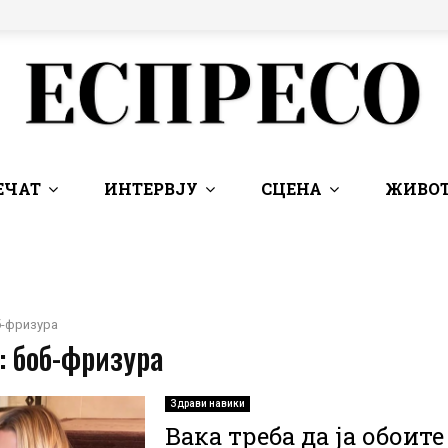
ЕЧАТ
ИНТЕРВЈУ
СЦЕНА
ЖИВОТ
б-фризура
: боб-фризура
Здрави навики
Вака треба да ја обоите