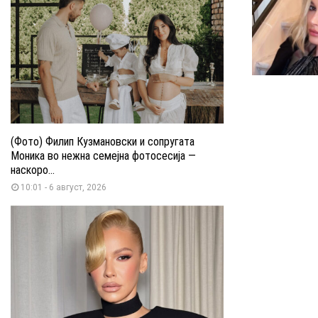
(Фото) Филип Кузмановски и сопругата
Моника во нежна семејна фотосесија —
наскоро...
10:01 - 6 август, 2026