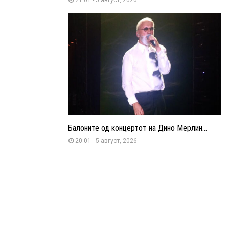
Балоните од концертот на Дино Мерлин...
20:01 - 5 август, 2026