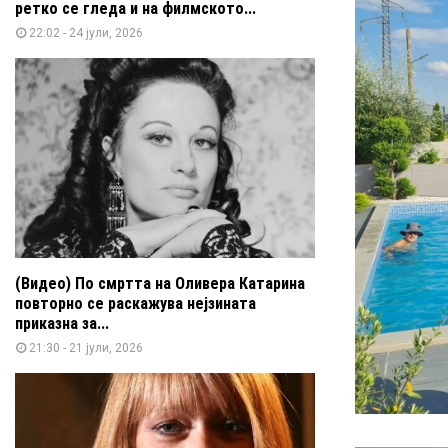
ретко се гледа и на филмското...
22:02 - 24 јули, 2026
(Видео) По смртта на Оливера Катарина
повторно се раскажува нејзината
приказна за...
21:30 - 21 јули, 2026