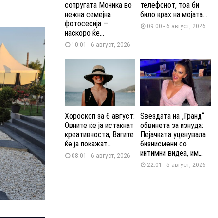
сопругата Моника во
телефонот, тоа би
нежна семејна
било крах на мојата...
фотосесија —
09:00 - 6 август, 2026
наскоро ќе...
10:01 - 6 август, 2026
Хороскоп за 6 август:
Ѕвездата на „Гранд“
Овните ќе ја истакнат
обвинета за изнуда:
креативноста, Вагите
Пејачката уценувала
ќе ја покажат...
бизнисмени со
интимни видеа, им...
08:01 - 6 август, 2026
22:01 - 5 август, 2026