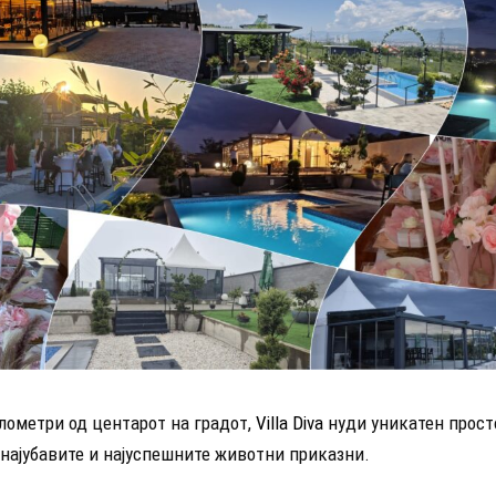
лометри од центарот на градот,
Villa Diva
нуди уникатен прост
 најубавите и најуспешните животни приказни.