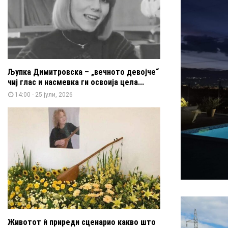
Љупка Димитровска – „вечното девојче“
чиј глас и насмевка ги освоија цела...
14:00 - 25 јули, 2026
Животот ѝ приреди сценарио какво што