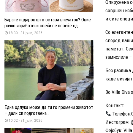
Опкружена с
совршен изб
и сите спец
Барате подарок што остава впечаток? Овие
рачно изработени свеќи се повеќе од...
Со елегантен
18:30 - 31 јули, 2026
според ваши
паметат. Сек
замислиле –
Без разлика
каде визијат
Во
Villa Diva
з
Контакт:
Една одлука може да ти го промени животот
– дали си подготвена...
Телефон:0
10:02 - 31 јули, 2026
Инстаграм:
@
Фејсбук:
Villa