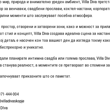
о мир, природа и внимателно уреден амбиент,
Villa Diva
претст
ор за венчавки, свадбени прослави, коктел-настани, корпора
ијални моменти што заслужуваат посебна атмосфера.
 простор, отворени и затворени зони, како и можност за при
от стил и концепт,
Villa Diva
создава идеална сцена за настан
ој детаљ е насочен кон тоа вашиот ден да изгледа токму како
 беспрекорно и уникатно.
 дали планирате интимна свадба или голема прослава,
Villa Div
а станува реалност, а моментите се претвораат во спомени за
апочнуваат приказните што се паметат.
71-444-004
villadivaskopje
 DIva