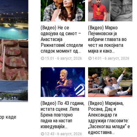
(Видео) Не се
(Видео) Марко
одвојува од синот –
Пејчиновски ја
Анастасија
избричи главата во
Ражнатовиќ сподели
чест на покојната
сладок момент од...
мајка и како...
15:01 - 6 август, 2026
14:01 - 6 август, 2026
(Видео) По 43 години,
(Видео) Маријана,
истата сцена: Лепа
Росана, Дац и
Брена повторно
Александар ги
ор каде
падна на настап
здружија гласовите:
изведувајќи...
„Засекогаш млади“ е
едноставна...
12:43 - 6 август, 2026