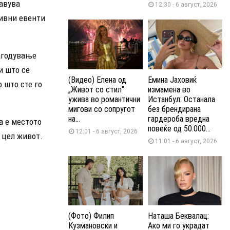
авува
12:30 - 6 август, 2026
тивни евенти
лагодување
и што се
(Видео) Елена од
Емина Јаховиќ
 што сте го
„Живот со стил“
измамена во
ужива во романтични
Истанбул: Останала
мигови со сопругот
без брендирана
на...
гардероба вредна
a
е местото
повеќе од 50.000...
12:01 - 6 август, 2026
 цел живот.
11:01 - 6 август, 2026
(Фото) Филип
Наташа Беквалац:
Кузмановски и
Ако ми го украдат