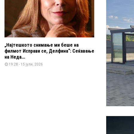
„Најтешкото снимање ми беше на
филмот Исправи се, Делфина“: Сеќавање
на Неда...
19:28 - 15 јули, 2026