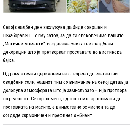
Секој свадбен ден заслужува да биде совршен и
незаборавен. Токму затоа, за да ги овековечиме вашите
„
Магични моменти
“, создаваме уникатни свадбени
декорации што ја претвораат прославата во вистинска
бајка.
Од романтични церемонии на отворено до елегантни
свадбени сали, нашиот тим со внимание на секој детаљ ја
доловува атмосферата што ја замислувате – и ја претвора
во реалност. Секој елемент, од цветните аранжмани до
поставката на масите, е внимателно осмислен за да
создаде хармоничен и префинет амбиент.