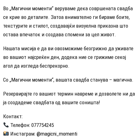
Во „
Магични моменти
“ веруваме дека совршената свадба
се крие во деталите. Затоа внимателно ги бираме боите,
текстурите и стилот, создавајќи визуелна приказна што
остава впечаток и создава спомени за цел живот.
Нашата мисија е да ви овозможиме безгрижно да уживате
во вашиот најсреќен ден, додека ние се грижиме секој
агол да изгледа беспрекорно.
Со „
Магични моменти
“, вашата свадба станува – магична.
Резервирајте го вашиот термин навреме и дозволете ни да
ја создадеме свадбата од вашите соништа!
Контакт:
Телефон: 077754245
Инстаграм:
@magicni_momenti