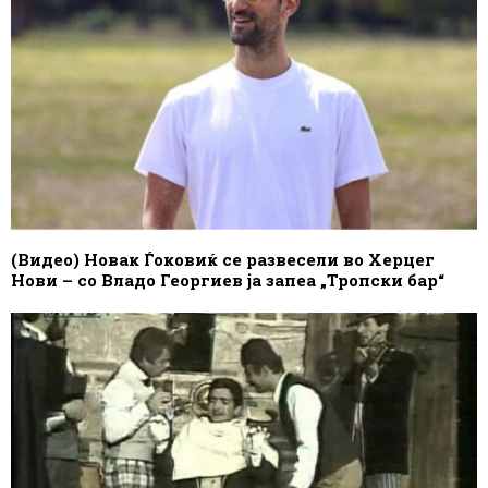
(Видео) Новак Ѓоковиќ се развесели во Херцег
Нови – со Владо Георгиев ја запеа „Тропски бар“