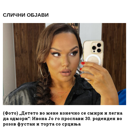
СЛИЧНИ ОБЈАВИ
(Фото) „Детето во мене конечно се смири и легна
да одмори“: Ивона Јо го прослави 30. роденден во
розов фустан и торта со срциња