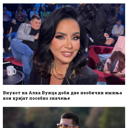
Внукот на Алка Вуица доби две необични имиња
кои кријат посебно значење