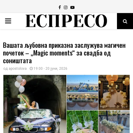
Facebook
Instagram
Youtube
PRIMARY
MENU
Вашата љубовна приказна заслужува магичен
почеток – „Magic moments“ за свадба од
соништата
од
apostolova
19:00 - 20 јуни, 2026