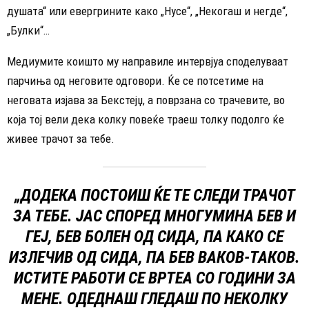
душата“ или евергрините како „Нусе“, „Некогаш и негде“,
„Булки“…
Медиумите коишто му направиле интервјуа споделуваат
парчиња од неговите одговори. Ќе се потсетиме на
неговата изјава за Бекстејџ, а поврзана со трачевите, во
која тој вели дека колку повеќе траеш толку подолго ќе
живее трачот за тебе.
„ДОДЕКА ПОСТОИШ ЌЕ ТЕ СЛЕДИ ТРАЧОТ
ЗА ТЕБЕ. ЈАС СПОРЕД МНОГУМИНА БЕВ И
ГЕЈ, БЕВ БОЛЕН ОД СИДА, ПА КАКО СЕ
ИЗЛЕЧИВ ОД СИДА, ПА БЕВ ВАКОВ-ТАКОВ.
ИСТИТЕ РАБОТИ СЕ ВРТЕА СО ГОДИНИ ЗА
МЕНЕ. ОДЕДНАШ ГЛЕДАШ ПО НЕКОЛКУ