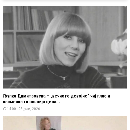
Љупка Димитровска – „вечното девојче“ чиј глас и
насмевка ги освоија цела...
14:00 - 25 јули, 2026