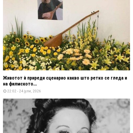
Животот ѝ приреди сценарио какво што ретко се гледа и
на филмското...
22:02 - 24 јули, 2026