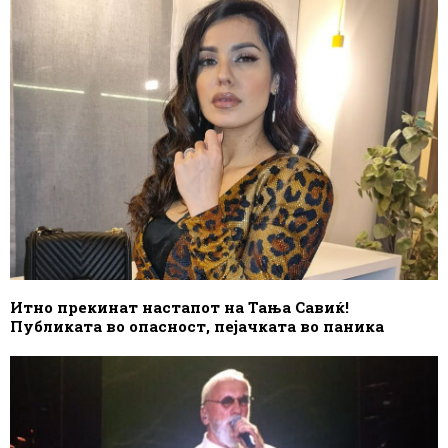
Итно прекинат настапот на Тања Савиќ!
Публиката во опасност, пејачката во паника