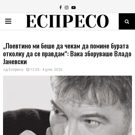
Facebook
Instagram
Youtube
PRIMARY
MENU
„Поевтино ми беше да чекам да помине бурата
отколку да се правдам“: Вака зборуваше Владо
Јаневски
од
Еспресо
12:05 - 4 јули, 2026