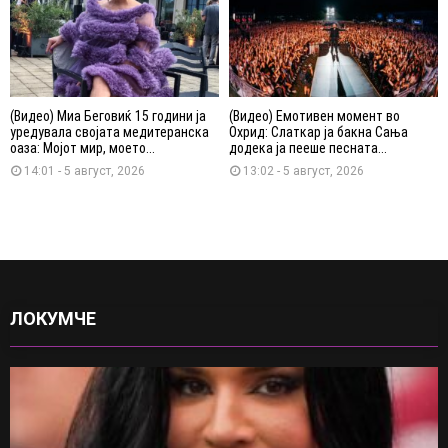
(Видео) Миа Беговиќ 15 години ја
(Видео) Емотивен момент во
уредувала својата медитеранска
Охрид: Слаткар ја бакна Сања
оаза: Мојот мир, моето...
додека ја пееше песната...
14:01 - 5 август, 2026
13:02 - 5 август, 2026
ЛОКУМЧЕ