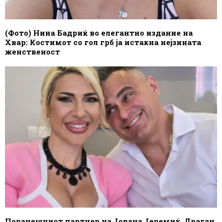
(Фото) Нина Бадриќ во елегантно издание на
Хвар: Костимот со гол грб ја истакна нејзината
женственост
Поранешниот партнер на Јована Јеремиќ, Драган