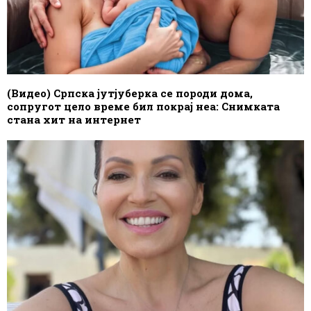
(Видео) Српска јутјуберка се породи дома,
сопругот цело време бил покрај неа: Снимката
стана хит на интернет