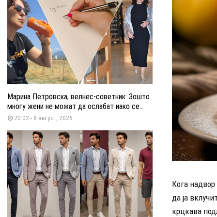
Марина Петровска, велнес-советник: Зошто
многу жени не можат да ослабат иако се...
20:02 - 8 август, 2026
Кога надвор
да ја вклучи
крцкава подл