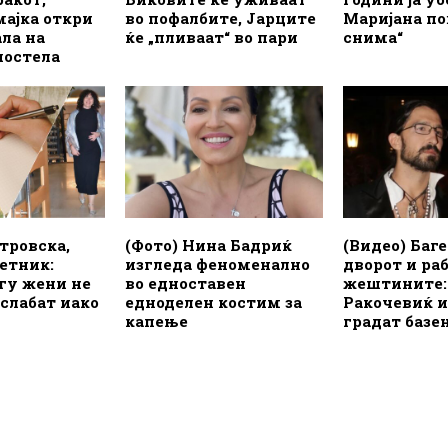
мајка откри
во пофалбите, Јарците
Маријана по
ла на
ќе „пливаат“ во пари
снима“
постела
тровска,
(Фото) Нина Бадриќ
(Видео) Баге
етник:
изгледа феноменално
дворот и ра
гу жени не
во едноставен
жештините:
слабат иако
едноделен костим за
Ракочевиќ и
капење
градат базе