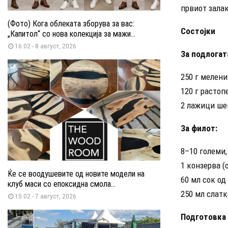
првиот залак
(Фото) Кога облеката зборува за вас:
Состојки
„Капитол“ со нова колекција за мажи...
16:02 - 8 август, 2026
За подлогат
250 г мелени
120 г растоп
2 лажици ше
За филот:
8–10 големи,
1 конзерва (
Ќе се воодушевите од новите модели на
60 мл сок од
клуб маси со епоксидна смола...
250 мл слатк
15:02 - 7 август, 2026
Подготовка