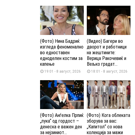
(Фото) Нина Бадриќ
(Видео) Багери во
изгледа феноменално
дворот и работници
во едноставен
на жештините:
едноделен костим за
Верица Ракочевиќ и
капење
Вељко градат...
19:01 - 8 август, 2026
18:01 - 8 август, 2026
(Фото) Анѓелка Прпиќ
(Фото) Кога облеката
„пука“ од гордост –
зборува за вас:
денеска е важен ден
„Капитол“ со нова
за нејзиниот...
колекција за мажи