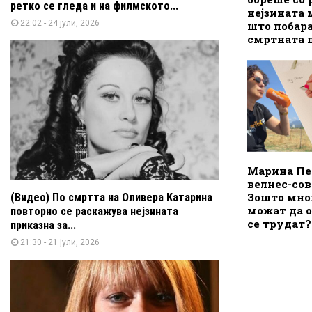
ретко се гледа и на филмското...
нејзината 
22:02 - 24 јули, 2026
што побара
смртната 
Марина Пе
велнес-сов
Зошто мно
(Видео) По смртта на Оливера Катарина
можат да о
повторно се раскажува нејзината
се трудат?
приказна за...
21:30 - 21 јули, 2026