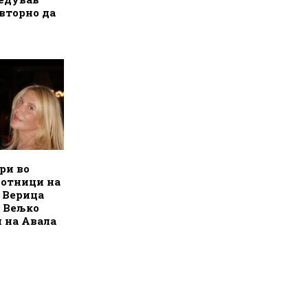
вторно да
ри во
ботници на
 Верица
 Вељко
н на Авала