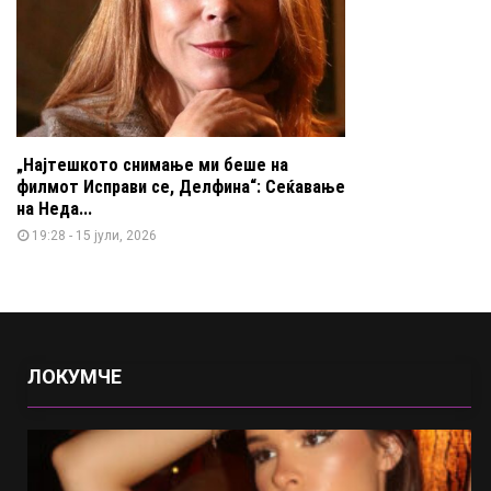
„Најтешкото снимање ми беше на
филмот Исправи се, Делфина“: Сеќавање
на Неда...
19:28 - 15 јули, 2026
ЛОКУМЧЕ