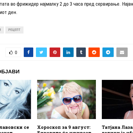
итата во фрижидер најмалку 2 до 3 часа пред сервирање. Највк
иот ден.
И
РЕЦЕПТ
0
ОБЈАВИ
лавовски се
Хороскоп за 9 август:
Татјана Лаза
ракот,
Биковите ќе уживаат
години ја у