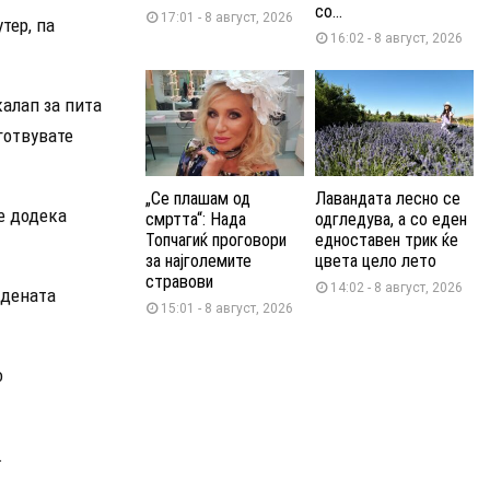
со...
17:01 - 8 август, 2026
тер, па
16:02 - 8 август, 2026
калап за пита
готвувате
„Се плашам од
Лавандата лесно се
е додека
смртта“: Нада
одгледува, а со еден
Топчагиќ проговори
едноставен трик ќе
за најголемите
цвета цело лето
стравови
14:02 - 8 август, 2026
адената
15:01 - 8 август, 2026
о
.