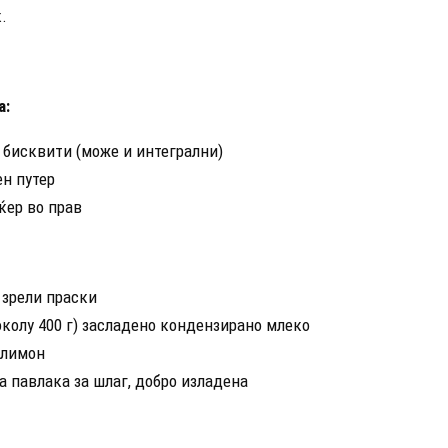
.
а:
 бисквити (може и интегрални)
ен путер
ќер во прав
 зрели праски
околу 400 г) засладено кондензирано млеко
 лимон
а павлака за шлаг, добро изладена