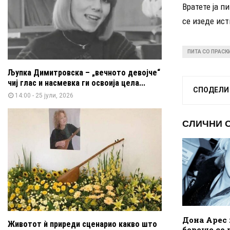
Вратете ја п
се изеде ист
ПИТА СО ПРАСК
Љупка Димитровска – „вечното девојче“
чиј глас и насмевка ги освоија цела...
СПОДЕЛИ
14:00 - 25 јули, 2026
СЛИЧНИ 
Дона Арес 
Животот ѝ приреди сценарио какво што
бореше со 