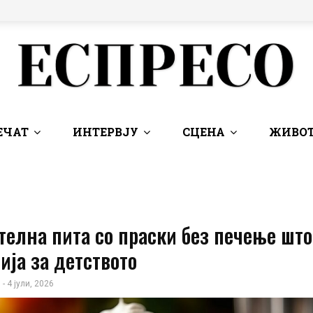
ЕЧАТ
ИНТЕРВЈУ
СЦЕНА
ЖИВОТ
елна пита со праски без печење што
ија за детството
 - 4 јули, 2026