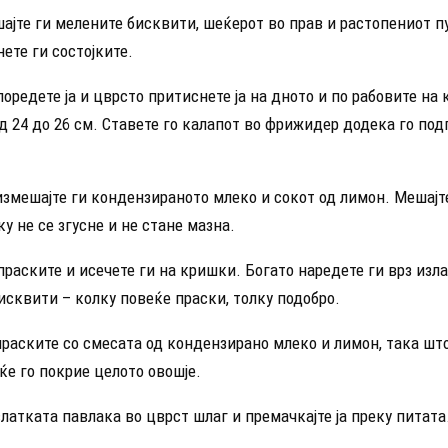
ајте ги мелените бисквити, шеќерот во прав и растопениот пу
ете ги состојките.
оредете ја и цврсто притиснете ја на дното и по рабовите на 
д 24 до 26 см. Ставете го калапот во фрижидер додека го под
измешајте ги кондензираното млеко и сокот од лимон. Мешајт
у не се згусне и не стане мазна.
праските и исечете ги на кришки. Богато наредете ги врз изл
исквити – колку повеќе праски, толку подобро.
праските со смесата од кондензирано млеко и лимон, така шт
е го покрие целото овошје.
слатката павлака во цврст шлаг и премачкајте ја преку питата