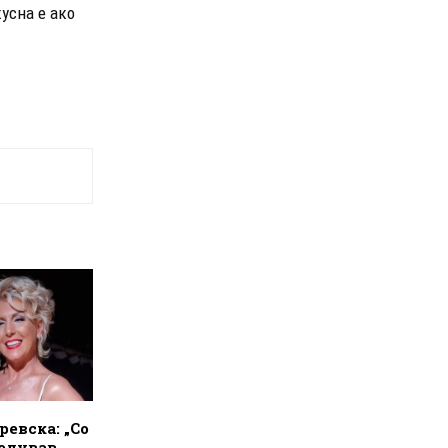
усна е ако
ревска: „Со
бедував