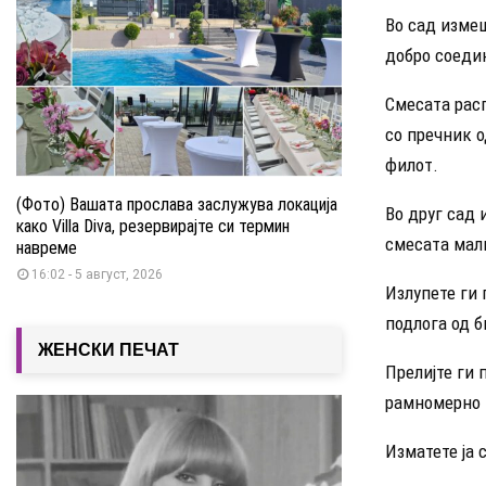
Во сад измеш
добро соедин
Смесата расп
со пречник о
филот.
(Фото) Вашата прослава заслужува локација
Во друг сад 
како Villa Diva, резервирајте си термин
смесата малк
навреме
16:02 - 5 август, 2026
Излупете ги 
подлога од б
ЖЕНСКИ ПЕЧАТ
Прелијте ги 
рамномерно ќ
Изматете ја 