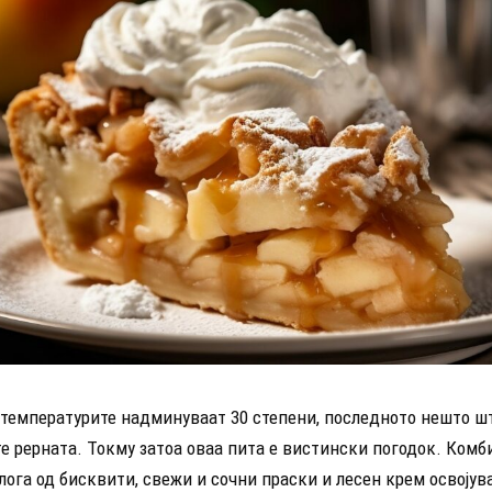
 температурите надминуваат 30 степени, последното нешто шт
те рерната. Токму затоа оваа пита е вистински погодок. Комб
ога од бисквити, свежи и сочни праски и лесен крем освојув