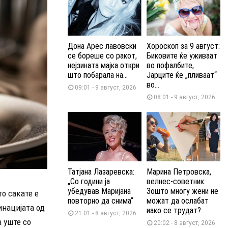
Дона Арес лавовски
Хороскоп за 9 август:
се бореше со ракот,
Биковите ќе уживаат
нејзината мајка откри
во пофалбите,
што побарала на...
Јарците ќе „пливаат“
во...
09:01 - 9 август, 2026
08:01 - 9 август, 2026
Татјана Лазаревска:
Марина Петровска,
„Со години ја
велнес-советник:
убедував Маријана
Зошто многу жени не
о сакате е
повторно да снима“
можат да ослабат
инацијата од
иако се трудат?
21:01 - 8 август, 2026
а уште со
20:02 - 8 август, 2026