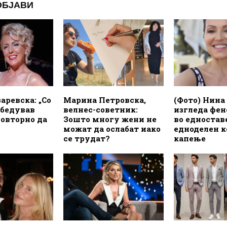
ОБЈАВИ
аревска: „Со
Марина Петровска,
(Фото) Нина
убедував
велнес-советник:
изгледа фе
овторно да
Зошто многу жени не
во едностав
можат да ослабат иако
едноделен к
се трудат?
капење