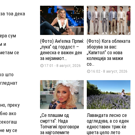
за тоа дека
иера сум
(Фото) Анѓелка Прпиќ
(Фото) Кога облеката
м и
„пука“ од гордост –
зборува за вас:
аметам се
денеска е важен ден
„Капитол“ со нова
за нејзиниот...
колекција за мажи
со...
17:01 - 8 август, 2026
16:02 - 8 август, 2026
ко што
огледнат
но, преку
ебно ако
„Се плашам од
Лавандата лесно се
смртта“: Нада
одгледува, а со еден
тсекогаш
Топчагиќ проговори
едноставен трик ќе
не му се
за најголемите
цвета цело лето