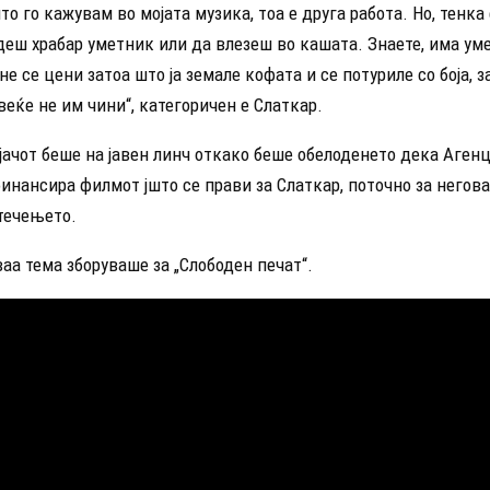
то го кажувам во мојата музика, тоа е друга работа. Но, тенка 
деш храбар уметник или да влезеш во кашата. Знаете, има ум
не се цени затоа што ја земале кофата и се потуриле со боја, 
веќе не им чини“, категоричен е Слаткар.
ачот беше на јавен линч откако беше обелоденето дека Агенц
инансира филмот јшто се прави за Слаткар, поточно за негов
лтечењето.
ваа тема зборуваше за „Слободен печат“.