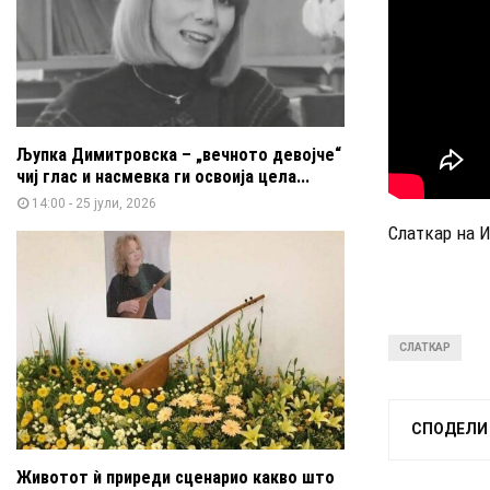
Љупка Димитровска – „вечното девојче“
чиј глас и насмевка ги освоија цела...
14:00 - 25 јули, 2026
Слаткар на 
СЛАТКАР
СПОДЕЛИ
Животот ѝ приреди сценарио какво што