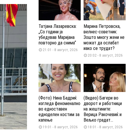
Татјана Лазаревска:
Марина Петровска,
„Со години ја
велнес-советник:
убедував Маријана
Зошто многу жени не
повторно да снима“
можат да ослабат
иако се трудат?
21:01 - 8 август, 2026
20:02 - 8 август, 2026
(Фото) Нина Бадриќ
(Видео) Багери во
изгледа феноменално
дворот и работници
во едноставен
на жештините:
едноделен костим за
Верица Ракочевиќ и
капење
Вељко градат...
19:01 - 8 август, 2026
18:01 - 8 август, 2026