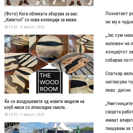
Познатиот р
(Фото) Кога облеката зборува за вас:
„Капитол“ со нова колекција за мажи...
не му е чудн
16:02 - 8 август, 2026
„Јас сум нав
изложен на л
концертот за
собираа потп
Слаткар вели
нагласува то
лево -десно.
Ќе се воодушевите од новите модели на
„Уметниците 
клуб маси со епоксидна смола...
својата рабо
15:02 - 7 август, 2026
имаат влијат
пишувам за т