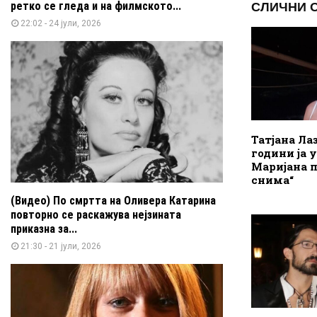
ретко се гледа и на филмското...
СЛИЧНИ 
22:02 - 24 јули, 2026
Татјана Лаз
години ја 
Маријана п
снима“
(Видео) По смртта на Оливера Катарина
повторно се раскажува нејзината
приказна за...
21:30 - 21 јули, 2026