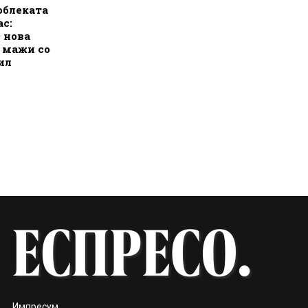
облеката
ас:
о нова
а мажи со
ил
Импресум