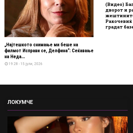
(Видео) Ба
дворот и р
жештините
Ракочевиќ
градат баз
„Најтешкото снимање ми беше на
филмот Исправи се, Делфина“: Сеќавање
на Неда...
19:28 - 15 јули, 2026
ЛОКУМЧЕ