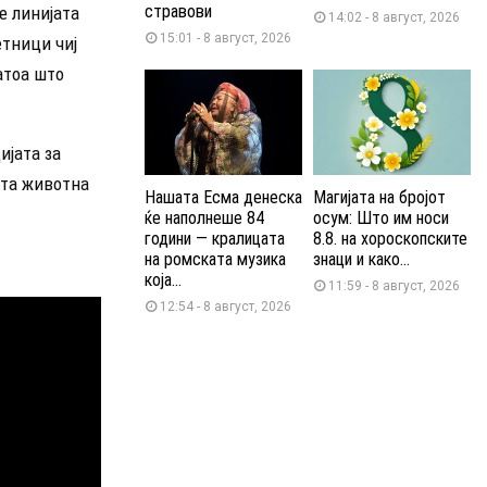
стравови
е линијата
14:02 - 8 август, 2026
15:01 - 8 август, 2026
етници чиј
затоа што
ијата за
ата животна
Нашата Есма денеска
Магијата на бројот
ќе наполнеше 84
осум: Што им носи
години — кралицата
8.8. на хороскопските
на ромската музика
знаци и како...
која...
11:59 - 8 август, 2026
12:54 - 8 август, 2026