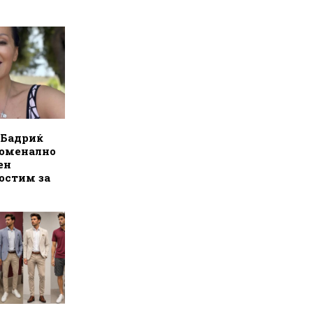
 Бадриќ
номенално
ен
остим за