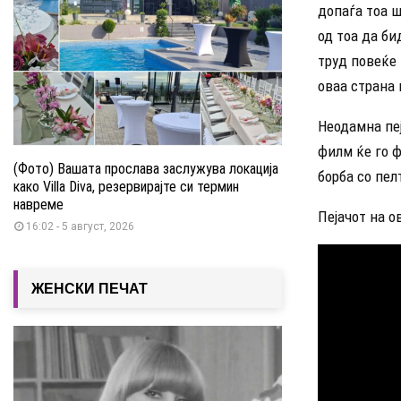
допаѓа тоа ш
од тоа да би
труд повеќе 
оваа страна 
Неодамна пеј
филм ќе го ф
(Фото) Вашата прослава заслужува локација
борба со пе
како Villa Diva, резервирајте си термин
навреме
Пејачот на о
16:02 - 5 август, 2026
ЖЕНСКИ ПЕЧАТ