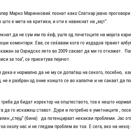
апер Марко Маринковиќ познат како Слаткар јавно проговори 
о што е мета на критики, и оти е навикнат на „хејт“.
икнат да не сум им по ќеф, уште од почетоците на мојата кар
оши коментари. Еве, се сеќавам кога го издадов првиот албу
кажан за Охридско лето во 2009 сакаат да ми го откажат. П
иси за тоа“, се присетува пејачот.
 дека е нормално да не му се допаѓаш на секого, посебно, ка
ј, не е разбран од оние коишто се во калапче и не сакаат да п
треба да бидат коректор на општеството, тоа е нешто нормал
та да го искажеш ставот. Дури и потребно е уметниците , пос
елен „стејџ“ (бина) да потенцираат некакви проблеми. Јас о
оа околу нас и не гледам проблем во тоа. Е сега, ако на некој 