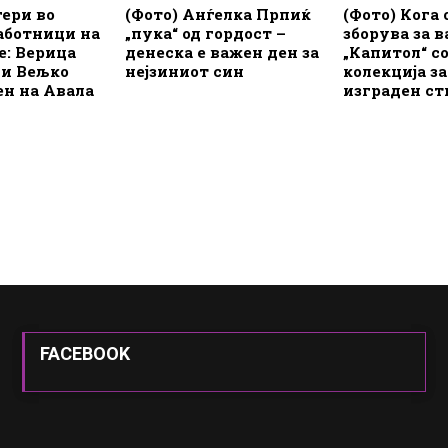
гери во
(Фото) Анѓелка Прпиќ
(Фото) Кога 
аботници на
„пука“ од гордост –
зборува за в
: Верица
денеска е важен ден за
„Капитол“ с
 и Вељко
нејзиниот син
колекција з
ен на Авала
изграден ст
FACEBOOK