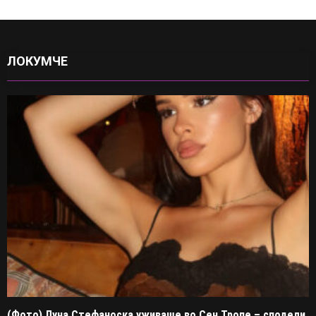
ЛОКУМЧЕ
(Фото) Луна Стефаноска уживаше во Сен Тропе – сподели