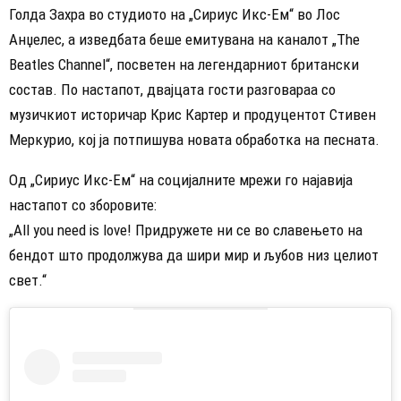
Голда Захра во студиото на „Сириус Икс-Ем“ во Лос
Анџелес, а изведбата беше емитувана на каналот „The
Beatles Channel“, посветен на легендарниот британски
состав. По настапот, двајцата гости разговараа со
музичкиот историчар Крис Картер и продуцентот Стивен
Меркурио, кој ја потпишува новата обработка на песната.
Од „Сириус Икс-Ем“ на социјалните мрежи го најавија
настапот со зборовите:
„All you need is love! Придружете ни се во славењето на
бендот што продолжува да шири мир и љубов низ целиот
свет.“