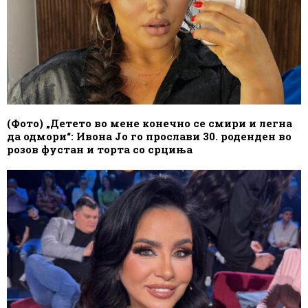
(Фото) „Детето во мене конечно се смири и легна
да одмори“: Ивона Јо го прослави 30. роденден во
розов фустан и торта со срциња