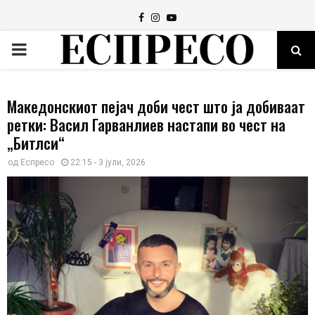
Facebook
Instagram
Youtube
PRIMARY
MENU
Македонскиот пејач доби чест што ја добиваат
ретки: Васил Гарванлиев настапи во чест на
„Битлси“
од
Еспресо
22:15 - 3 јули, 2026