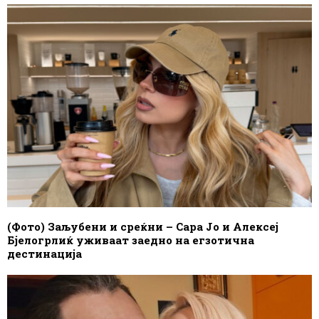
(Фото) Заљубени и среќни – Сара Јо и Алексеј
Бјелогрлиќ уживаат заедно на егзотична
дестинација