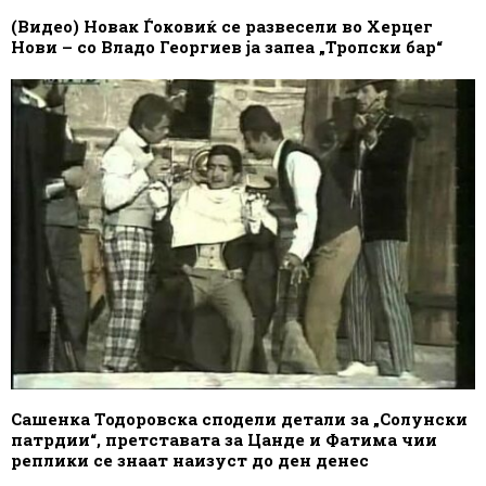
(Видео) Новак Ѓоковиќ се развесели во Херцег
Нови – со Владо Георгиев ја запеа „Тропски бар“
Сашенка Тодоровска сподели детали за „Солунски
патрдии“, претставата за Цанде и Фатима чии
реплики се знаат наизуст до ден денес