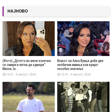
НАЈНОВО
(Фото) „Детето во мене конечно
Внукот на Алка Вуица доби две
се смири и легна да одмори“:
необични имиња кои кријат
Ивона Јо...
посебно значење
16:01 - 9 август, 2026
15:01 - 9 август, 2026