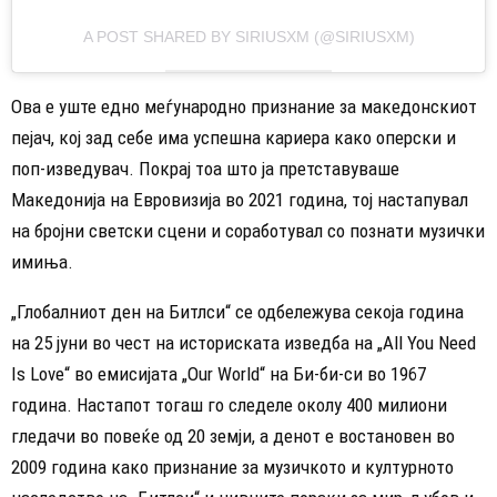
A POST SHARED BY SIRIUSXM (@SIRIUSXM)
Ова е уште едно меѓународно признание за македонскиот
пејач, кој зад себе има успешна кариера како оперски и
поп-изведувач. Покрај тоа што ја претставуваше
Македонија на Евровизија во 2021 година, тој настапувал
на бројни светски сцени и соработувал со познати музички
имиња.
„Глобалниот ден на Битлси“ се одбележува секоја година
на 25 јуни во чест на историската изведба на „All You Need
Is Love“ во емисијата „Our World“ на Би-би-си во 1967
година. Настапот тогаш го следеле околу 400 милиони
гледачи во повеќе од 20 земји, а денот е востановен во
2009 година како признание за музичкото и културното