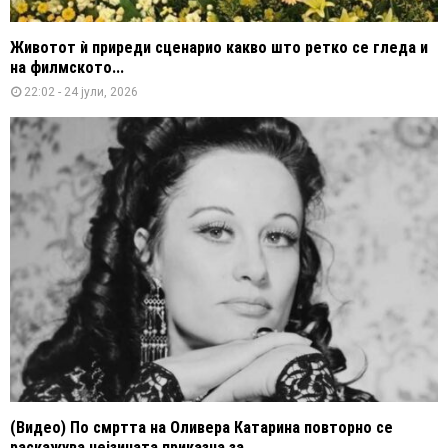
Животот ѝ приреди сценарио какво што ретко се гледа и
на филмското...
22:02 - 24 јули, 2026
(Видео) По смртта на Оливера Катарина повторно се
раскажува нејзината приказна за...