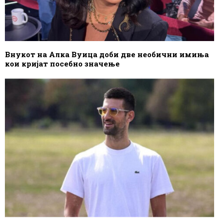
Внукот на Алка Вуица доби две необични имиња
кои кријат посебно значење