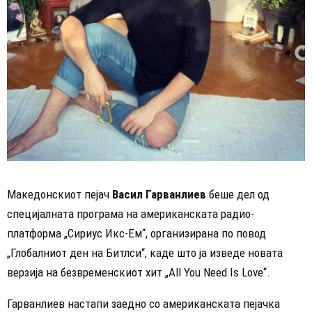
Македонскиот пејач
Васил Гарванлиев
беше дел од
специјалната програма на американската радио-
платформа „Сириус Икс-Ем“, организирана по повод
„Глобалниот ден на Битлси“, каде што ја изведе новата
верзија на безвременскиот хит „All You Need Is Love“.
Гарванлиев настапи заедно со американската пејачка