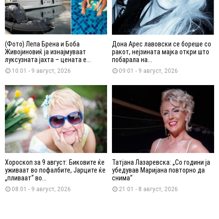
(Фото) Лепа Брена и Боба
Дона Арес лавовски се бореше со
Живојиновиќ ја изнајмуваат
ракот, нејзината мајка откри што
луксузната јахта – цената е...
побарала на...
10:01 - 9 август, 2026
09:01 - 9 август, 2026
Хороскоп за 9 август: Биковите ќе
Татјана Лазаревска: „Со години ја
уживаат во пофалбите, Јарците ќе
убедував Маријана повторно да
„пливаат“ во...
снима“
08:01 - 9 август, 2026
21:01 - 8 август, 2026