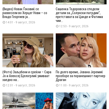
(Видео) Новак Ѓоковиќ се
Сашенка Тодоровска сподели
развесели во Херцег Нови – со
детали за „Солунски патрдии“,
Владо Георгиев ја...
претставата за Цанде и Фатима
чии...
14:01 - 9 август, 2026
12:53 - 9 август, 2026
(Фото) Заљубени и среќни – Сара
По долго време, Јована Јеремиќ
Јо и Алексеј Бјелогрлиќ уживаат
прозборе за поранешниот партнер
заедно на...
Драган
12:01 - 9 август, 2026
11:00 - 9 август, 2026