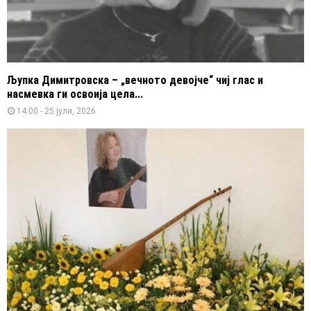
Љупка Димитровска – „вечното девојче“ чиј глас и
насмевка ги освоија цела...
14:00 - 25 јули, 2026