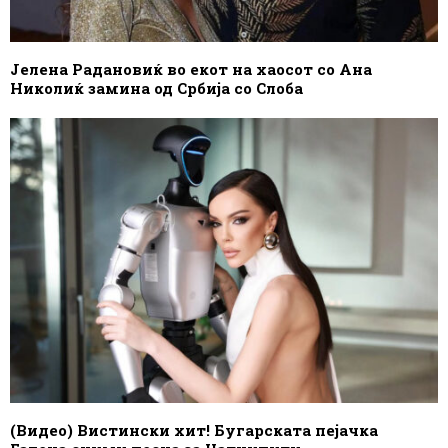
Јелена Радановиќ во екот на хаосот со Ана
Николиќ замина од Србија со Слоба
(Видео) Вистински хит! Бугарската пејачка