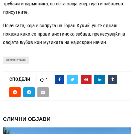
трубачи и хармоника, со сета своја енергија ги забавува
присутните.
Пејачката, која е сопруга на Горан Кукиќ, уште еднаш
покажа како се прави вистинска забава, пренесувајќи ја
својата љубов кон музиката на најискрен начин.
ЛЕНЧЕ КУКИЌ
СПОДЕЛИ
1
СЛИЧНИ ОБЈАВИ