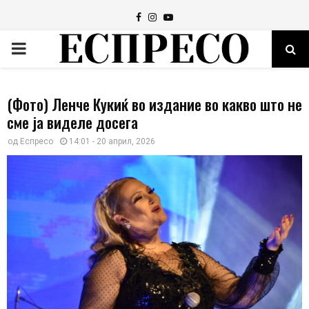
Facebook
Instagram
Youtube
PRIMARY
MENU
(Фото) Ленче Кукиќ во издание во какво што не
сме ја виделе досега
од
Еспресо
14:01 - 20 април, 2026