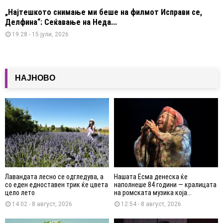
„Најтешкото снимање ми беше на филмот Исправи се,
Делфина“: Сеќавање на Неда...
19:28 - 15 јули, 2026
НАЈНОВО
Лавандата лесно се одгледува, а
Нашата Есма денеска ќе
со еден едноставен трик ќе цвета
наполнеше 84 години — кралицата
цело лето
на ромската музика која...
14:02 - 8 август, 2026
12:54 - 8 август, 2026