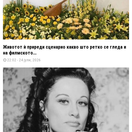
Животот ѝ приреди сценарио какво што ретко се гледа и
на филмското...
22:02 - 24 јули, 2026