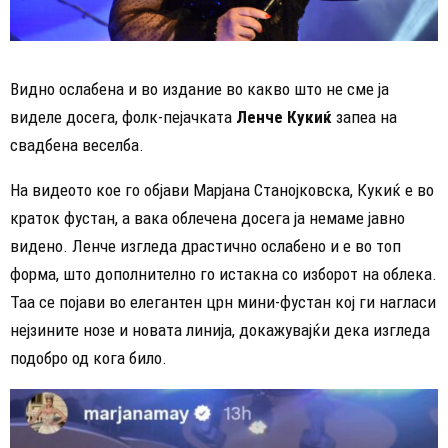
Видно ослабена и во издание во какво што не сме ја
виделе досега, фолк-пејачката
Ленче Кукиќ
запеа на
свадбена веселба.
На видеото кое го објави Марјана Станојковска, Кукиќ е во
краток фустан, а вака облечена досега ја немаме јавно
видено. Ленче изгледа драстично ослабено и е во топ
форма, што дополнително го истакна со изборот на облека.
Таа се појави во елегантен црн мини-фустан кој ги нагласи
нејзините нозе и новата линија, докажувајќи дека изгледа
подобро од кога било.