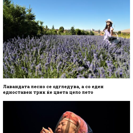
Лавандата лесно се одгледува, а со еден
едноставен трик ќе цвета цело лето