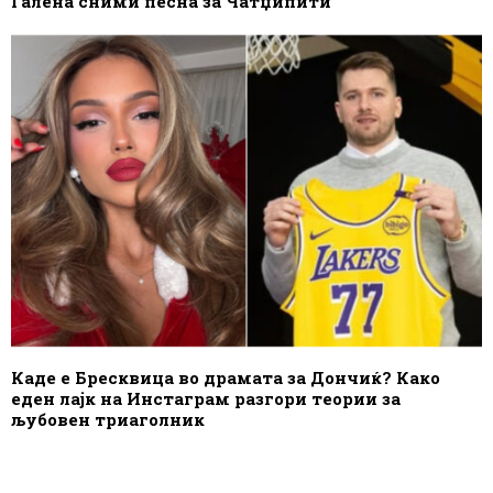
Галена сними песна за Чатџипити
Каде е Бресквица во драмата за Дончиќ? Како
еден лајк на Инстаграм разгори теории за
љубовен триаголник