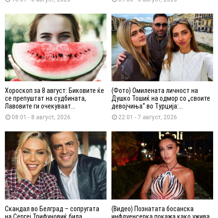
Хороскоп за 8 август: Биковите ќе
(Фото) Омилената личност на
се препуштат на судбината,
Душко Тошиќ на одмор со „своите
Лавовите ги очекуваат...
девојчиња“ во Турција:...
08:01 - 8 август, 2026
22:01 - 7 август, 2026
Скандал во Белград – сопругата
(Видео) Познатата босанска
на Сергеј Трифуновиќ била
инфлуенсерка покажа како ужива