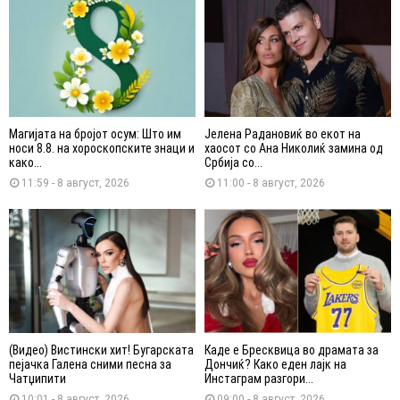
Магијата на бројот осум: Што им
Јелена Радановиќ во екот на
носи 8.8. на хороскопските знаци и
хаосот со Ана Николиќ замина од
како...
Србија со...
11:59 - 8 август, 2026
11:00 - 8 август, 2026
(Видео) Вистински хит! Бугарската
Каде е Бресквица во драмата за
пејачка Галена сними песна за
Дончиќ? Како еден лајк на
Чатџипити
Инстаграм разгори...
10:01 - 8 август, 2026
09:00 - 8 август, 2026