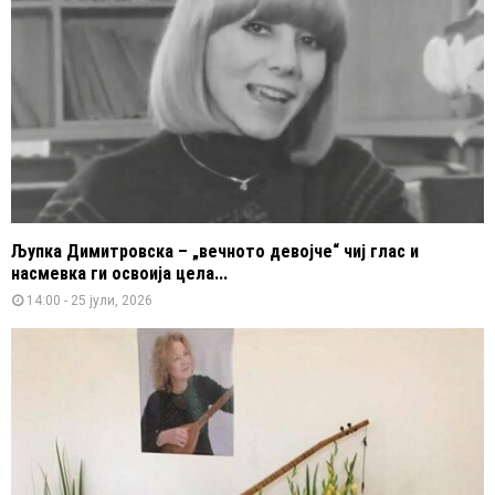
Љупка Димитровска – „вечното девојче“ чиј глас и
насмевка ги освоија цела...
14:00 - 25 јули, 2026