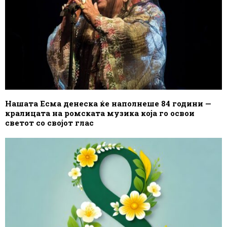
Нашата Есма денеска ќе наполнеше 84 години —
кралицата на ромската музика која го освои
светот со својот глас