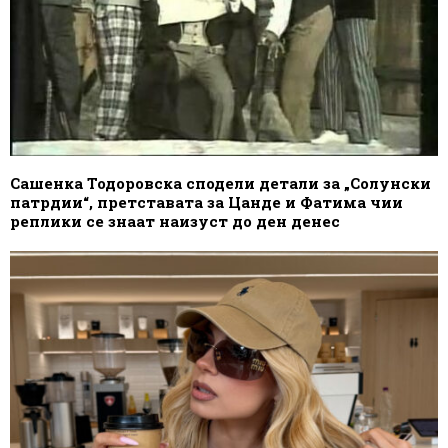
Сашенка Тодоровска сподели детали за „Солунски
патрдии“, претставата за Цанде и Фатима чии
реплики се знаат наизуст до ден денес