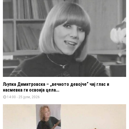
Љупка Димитровска – „вечното девојче“ чиј глас и
насмевка ги освоија цела...
14:00 - 25 јули, 2026