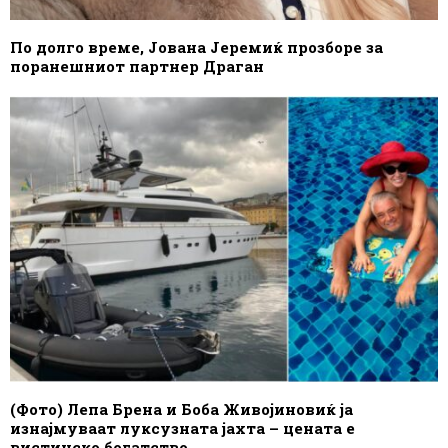
По долго време, Јована Јеремиќ прозборе за
поранешниот партнер Драган
(Фото) Лепа Брена и Боба Живојиновиќ ја
изнајмуваат луксузната јахта – цената е
вистинско богатство