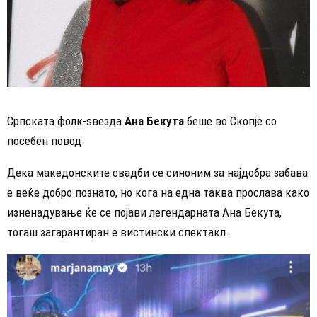
Српската фолк-ѕвезда
Ана Бекута
беше во Скопје со
посебен повод.
Дека македонските свадби се синоним за најдобра забава
е веќе добро познато, но кога на една таква прослава како
изненадување ќе се појави легендарната Ана Бекута,
тогаш загарантиран е вистински спектакл.