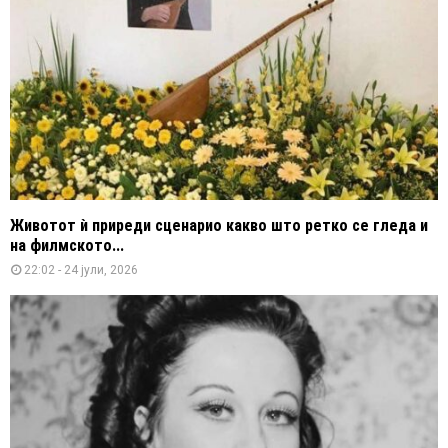
Животот ѝ приреди сценарио какво што ретко се гледа и
на филмското...
22:02 - 24 јули, 2026