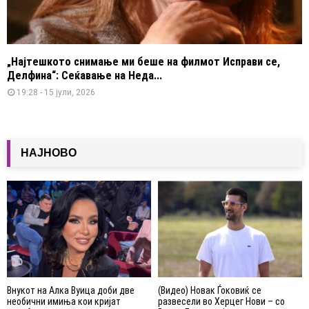
„Најтешкото снимање ми беше на филмот Исправи се,
Делфина“: Сеќавање на Неда...
19:28 - 15 јули, 2026
НАЈНОВО
Внукот на Алка Вуица доби две
(Видео) Новак Ѓоковиќ се
необични имиња кои кријат
развесели во Херцег Нови – со