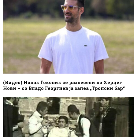
(Видео) Новак Ѓоковиќ се развесели во Херцег
Нови – со Владо Георгиев ја запеа „Тропски бар“