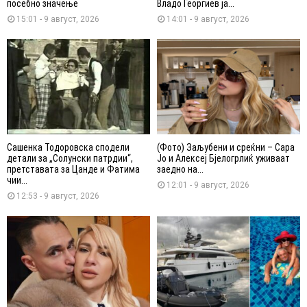
посебно значење
Владо Георгиев ја...
15:01 - 9 август, 2026
14:01 - 9 август, 2026
Сашенка Тодоровска сподели
(Фото) Заљубени и среќни – Сара
детали за „Солунски патрдии“,
Јо и Алексеј Бјелогрлиќ уживаат
претставата за Цанде и Фатима
заедно на...
чии...
12:01 - 9 август, 2026
12:53 - 9 август, 2026