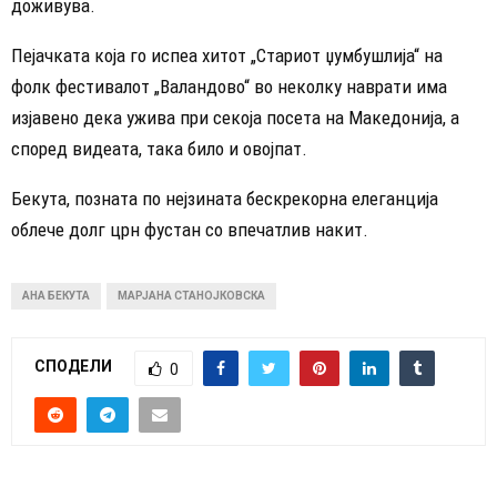
доживува.
​Пејачката која го испеа хитот „Стариот џумбушлија“ на
фолк фестивалот „Валандово“ во неколку наврати има
изјавено дека ужива при секоја посета на Македонија, а
според видеата, така било и овојпат.
Бекута, позната по нејзината бескрекорна елеганција
облече долг црн фустан со впечатлив накит.
АНА БЕКУТА
МАРЈАНА СТАНОЈКОВСКА
СПОДЕЛИ
0