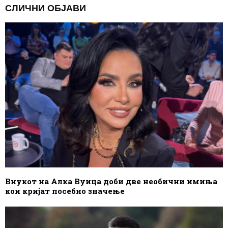
СЛИЧНИ ОБЈАВИ
Внукот на Алка Вуица доби две необични имиња
кои кријат посебно значење