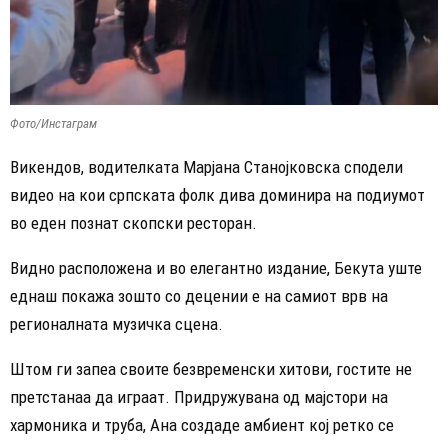
Фото/Инстаграм
​Викендов, водителката Марјана Станојковска сподели
видео на кои српската фолк дива доминира на подиумот
во еден познат скопски ресторан.
Видно расположена и во елегантно издание, Бекута уште
еднаш покажа зошто со децении е на самиот врв на
регионалната музичка сцена.
​Штом ги запеа своите безвременски хитови, гостите не
претстанаа да играат. Придружувана од мајстори на
хармоника и труба, Ана создаде амбиент кој ретко се