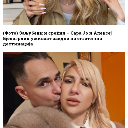
(Фото) Заљубени и среќни – Сара Јо и Алексеј
Бјелогрлиќ уживаат заедно на егзотична
дестинација