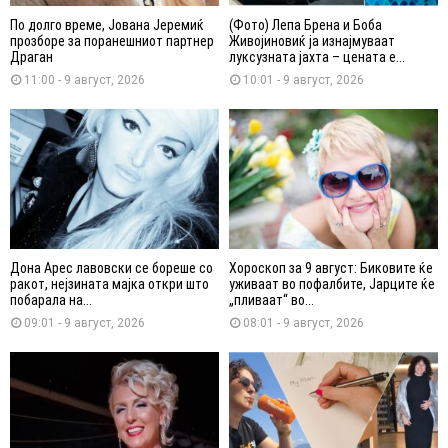
По долго време, Јована Јеремиќ
(Фото) Лепа Брена и Боба
прозборе за поранешниот партнер
Живојиновиќ ја изнајмуваат
Драган
луксузната јахта – цената е...
11:00 - 9 август, 2026
10:01 - 9 август, 2026
Дона Арес лавовски се бореше со
Хороскоп за 9 август: Биковите ќе
ракот, нејзината мајка откри што
уживаат во пофалбите, Јарците ќе
побарала на...
„пливаат“ во...
09:01 - 9 август, 2026
08:01 - 9 август, 2026