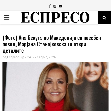
Facebook
Instagram
Youtube
PRIMARY
MENU
(Фото) Ана Бекута во Македонија со посебен
повод, Марјана Станојковска ги откри
деталите
од
Еспресо
20:45 - 20 април, 2026