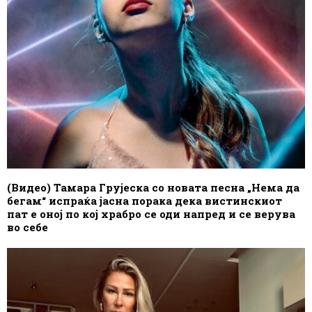
(Видео) Тамара Грујеска со новата песна „Нема да
бегам“ испраќа јасна порака дека вистинскиот
пат е оној по кој храбро се оди напред и се верува
во себе