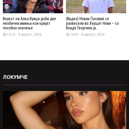
Внукот на Алка Вуица доби две
(Видео) Новак Ѓоковиќ се
необични имиња кои кријат
развесели во Херцег Нови – со
посебно значење
Владо Георгиев ја...
15:01 - 9 август, 2026
14:01 - 9 август, 2026
ЛОКУМЧЕ