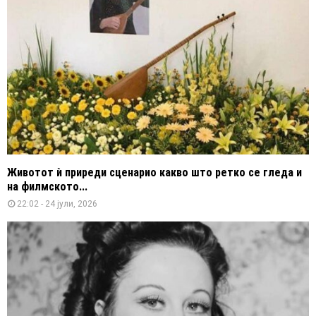
Животот ѝ приреди сценарио какво што ретко се гледа и
на филмското...
22:02 - 24 јули, 2026