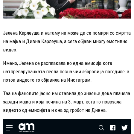
Јелена Карлеуша и натаму не може да се помири со смртта
на мајка и Дивна Карлеуша, а сега објави многу емотивно
видео.
Имено, Јелена се расплакала во една емисија кога
натпреварувачката пеела песна чии зборови ја погодиле, а
потоа видеото го објавила на Инстаграм.
Таа на фановите јасно им ставила до знаење дека плачела
заради мајка и која почина на 3. март, кога го поврзала
видеото од емисијата и она од гробот на Дивна.