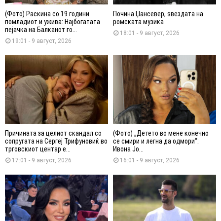
(Фото) Раскина со 19 години
Почина Џансевер, ѕвездата на
помладиот и ужива: Најбогатата
ромската музика
пејачка на Балканот го...
18:01 - 9 август, 2026
19:01 - 9 август, 2026
Причината за целиот скандал со
(Фото) „Детето во мене конечно
сопругата на Сергеј Трифуновиќ во
се смири и легна да одмори“:
трговскиот центар е...
Ивона Јо...
17:01 - 9 август, 2026
16:01 - 9 август, 2026