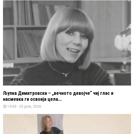
Љупка Димитровска – „вечното девојче“ чиј глас и
насмевка ги освоија цела...
14:00 - 25 јули, 2026