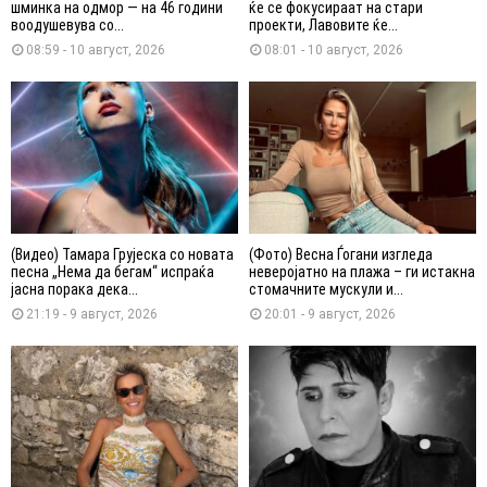
шминка на одмор — на 46 години
ќе се фокусираат на стари
воодушевува со...
проекти, Лавовите ќе...
08:59 - 10 август, 2026
08:01 - 10 август, 2026
(Видео) Тамара Грујеска со новата
(Фото) Весна Ѓогани изгледа
песна „Нема да бегам“ испраќа
неверојатно на плажа – ги истакна
јасна порака дека...
стомачните мускули и...
21:19 - 9 август, 2026
20:01 - 9 август, 2026