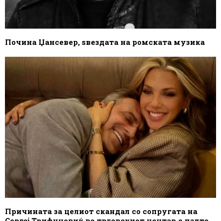
Почина Џансевер, ѕвездата на ромската музика
Причината за целиот скандал со сопругата на
Сергеј Трифуновиќ во трговскиот центар е палто