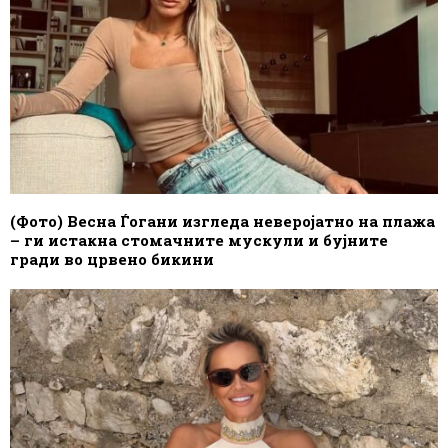
(Фото) Весна Ѓогани изгледа неверојатно на плажа
– ги истакна стомачните мускули и бујните
гради во црвено бикини