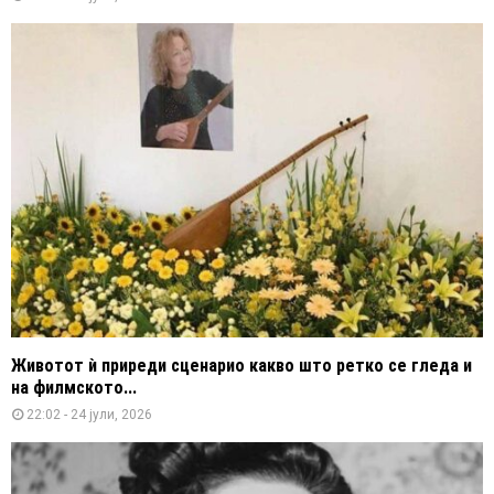
Животот ѝ приреди сценарио какво што ретко се гледа и
на филмското...
22:02 - 24 јули, 2026