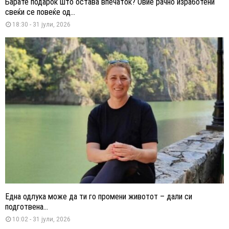
Барате подарок што остава впечаток? Овие рачно изработени
свеќи се повеќе од...
18:30 - 31 јули, 2026
Една одлука може да ти го промени животот – дали си
подготвена...
10:02 - 31 јули, 2026