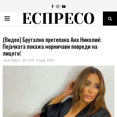
Facebook
Instagram
Youtube
PRIMARY
MENU
(Видео) Брутално претепана Ана Николиќ:
Пејачката покажa морничави повреди на
лицето!
од
Еспресо
19:59 - 6 јули, 2025