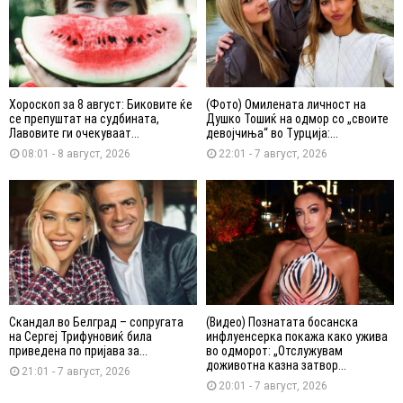
Хороскоп за 8 август: Биковите ќе
(Фото) Омилената личност на
се препуштат на судбината,
Душко Тошиќ на одмор со „своите
Лавовите ги очекуваат...
девојчиња“ во Турција:...
08:01 - 8 август, 2026
22:01 - 7 август, 2026
Скандал во Белград – сопругата
(Видео) Познатата босанска
на Сергеј Трифуновиќ била
инфлуенсерка покажа како ужива
приведена по пријава за...
во одморот: „Отслужувам
доживотна казна затвор...
21:01 - 7 август, 2026
20:01 - 7 август, 2026