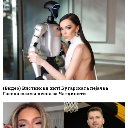
(Видео) Вистински хит! Бугарската пејачка
Галена сними песна за Чатџипити