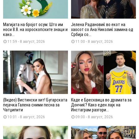
Магијата на бројот осум: Што им
Јелена Радановиќ во екот на
носи 8.8. на хороскопските знаци и
хаосот со Ана Николиќ замина од
како...
Србија со...
11:59 - 8 август, 2026
11:00 - 8 август, 2026
(Видео) Вистински хит! Бугарската
Каде е Бресквица во драмата за
пејачка Галена сними песна за
Дончиќ? Како еден лајк на
Чатџипити
Инстаграм разгори...
10:01 - 8 август, 2026
09:00 - 8 август, 2026