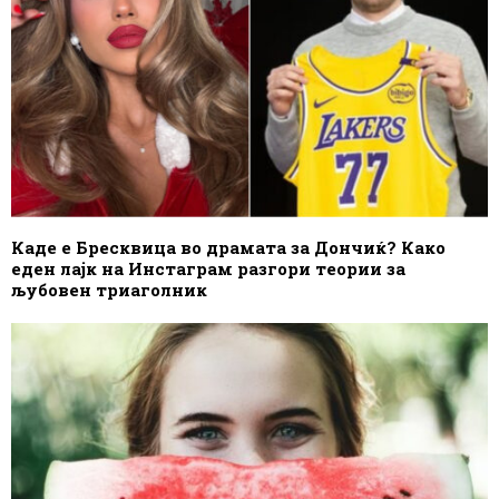
Каде е Бресквица во драмата за Дончиќ? Како
еден лајк на Инстаграм разгори теории за
љубовен триаголник