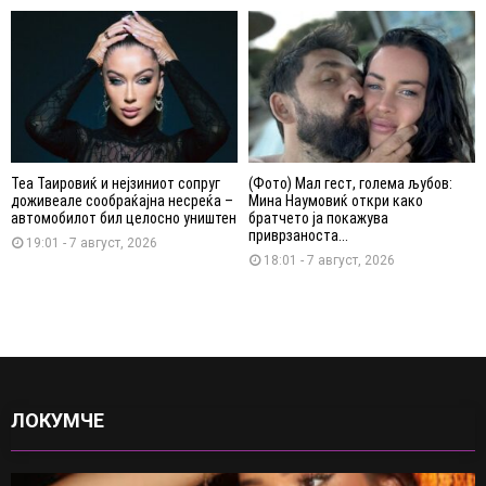
Теа Таировиќ и нејзиниот сопруг
(Фото) Мал гест, голема љубов:
доживеале сообраќајна несреќа –
Мина Наумовиќ откри како
автомобилот бил целосно уништен
братчето ја покажува
приврзаноста...
19:01 - 7 август, 2026
18:01 - 7 август, 2026
ЛОКУМЧЕ