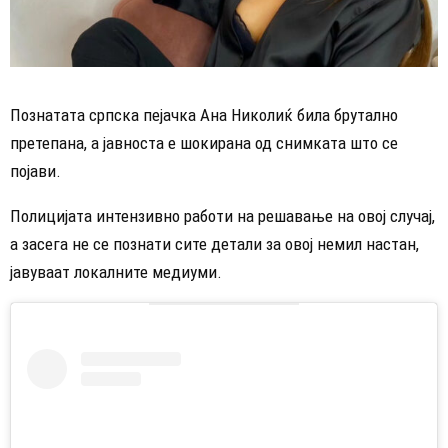
Познатата српска пејачка Ана Николиќ била брутално
претепана, а јавноста е шокирана од снимката што се
појави.
Полицијата интензивно работи на решавање на овој случај,
а засега не се познати сите детали за овој немил настан,
јавуваат локалните медиуми.