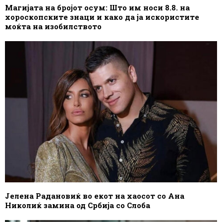
Магијата на бројот осум: Што им носи 8.8. на
хороскопските знаци и како да ја искористите
моќта на изобилството
Јелена Радановиќ во екот на хаосот со Ана
Николиќ замина од Србија со Слоба