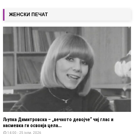
ЖЕНСКИ ПЕЧАТ
Љупка Димитровска – „вечното девојче“ чиј глас и
насмевка ги освоија цела...
14:00 - 25 јули, 2026