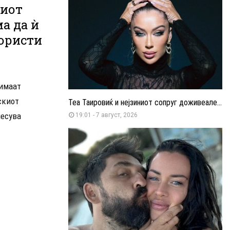
киот
а да ѝ
користи
 имаат
скиот
Теа Таировиќ и нејзиниот сопруг доживеале...
несува
19:01 - 7 август, 2026