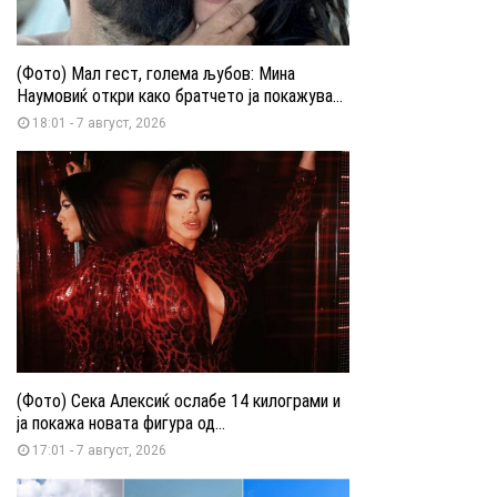
(Фото) Мал гест, голема љубов: Мина
Наумовиќ откри како братчето ја покажува...
18:01 - 7 август, 2026
(Фото) Сека Алексиќ ослабе 14 килограми и
ја покажа новата фигура од...
17:01 - 7 август, 2026