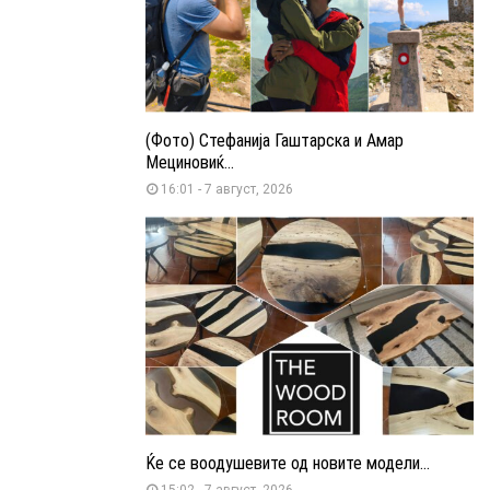
(Фото) Стефанија Гаштарска и Амар
Мециновиќ...
16:01 - 7 август, 2026
Ќе се воодушевите од новите модели...
15:02 - 7 август, 2026