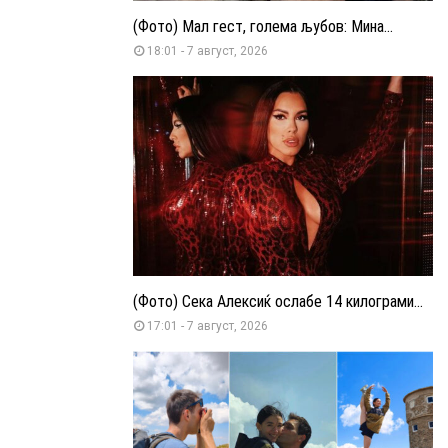
(Фото) Мал гест, голема љубов: Мина...
18:01 - 7 август, 2026
(Фото) Сека Алексиќ ослабе 14 килограми...
17:01 - 7 август, 2026