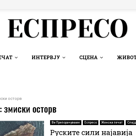
ЕЧАТ
ИНТЕРВЈУ
СЦЕНА
ЖИВОТ
иски осторв
: змиски осторв
Ви Препорачуваме
Еспресо
Женски печат
Слајд
Руските сили најавија