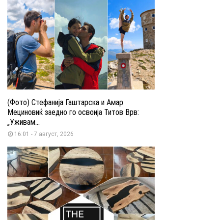
(Фото) Стефанија Гаштарска и Амар
Мециновиќ заедно го освоија Титов Врв:
„Уживам...
16:01 - 7 август, 2026