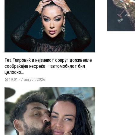
Теа Таировиќ и нејзиниот сопруг доживеале
сообраќајна несреќа – автомобилот бил
целосно...
19:01 - 7 август, 2026