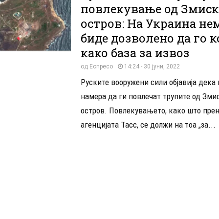
повлекување од Змис
остров: На Украина нем
биде дозволено да го 
како база за извоз
од
Еспресо
14:24 - 30 јуни, 2022
Руските вооружени сили објавија дека
намера да ги повлечат трупите од Зми
остров. Повлекувањето, како што пре
агенцијата Тасс, се должи на тоа „за...