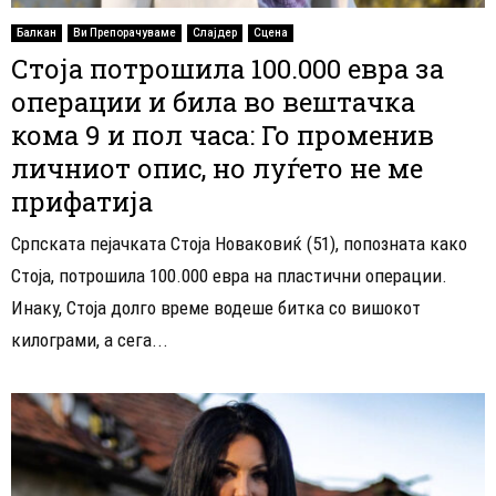
Балкан
Ви Препорачуваме
Слајдер
Сцена
Стоја потрошила 100.000 евра за
операции и била во вештачка
кома 9 и пол часа: Го променив
личниот опис, но луѓето не ме
прифатија
Српската пејачката Стоја Новаковиќ (51), попозната како
Стоја, потрошила 100.000 евра на пластични операции.
Инаку, Стоја долго време водеше битка со вишокот
килограми, а сега...