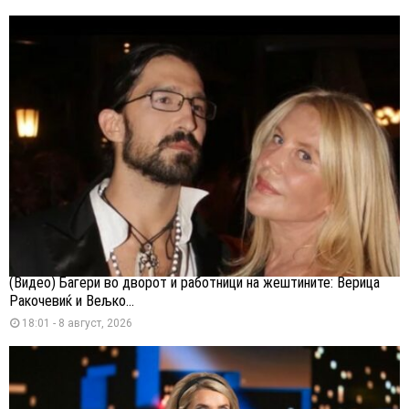
(Видео) Багери во дворот и работници на жештините: Верица
Ракочевиќ и Вељко...
18:01 - 8 август, 2026