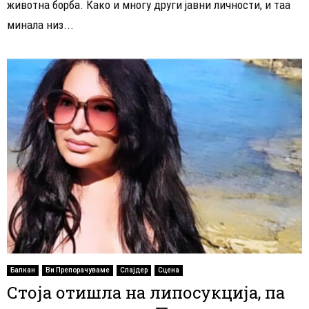
животна борба. Како и многу други јавни личности, и таа
минала низ...
Балкан
Ви Препорачуваме
Слајдер
Сцена
Стоја отишла на липосукција, па