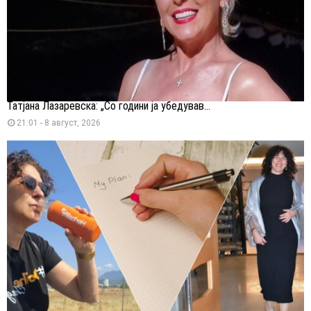
Татјана Лазаревска: „Со години ја убедував...
21:01 - 8 август, 2026