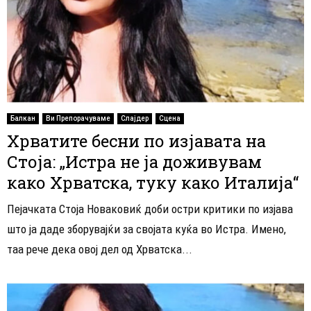
Балкан
Ви Препорачуваме
Слајдер
Сцена
Хрватите бесни по изјавата на
Стоја: „Истра не ја доживувам
како Хрватска, туку како Италија“
Пејачката Стоја Новаковиќ доби остри критики по изјава
што ја даде зборувајќи за својата куќа во Истра. Имено,
таа рече дека овој дел од Хрватска...