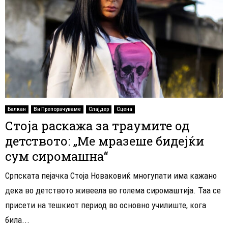
Балкан
Ви Препорачуваме
Слајдер
Сцена
Стоја раскажа за траумите од
детството: „Ме мразеше бидејќи
сум сиромашна“
Српската пејачка Стоја Новаковиќ многупати има кажано
дека во детството живеела во голема сиромаштија. Таа се
присети на тешкиот период во основно училиште, кога
била...