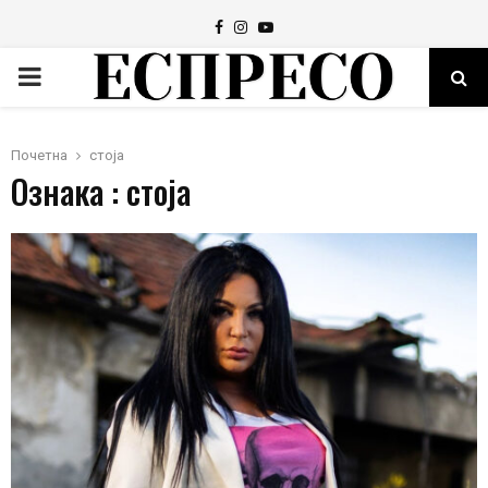
Facebook
Instagram
Youtube
PRIMARY
MENU
Почетна
стоја
Ознака : стоја