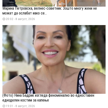
Марина Петровска, велнес-советник: Зошто многу жени не
можат да ослабат иако се...
20:02 - 8 август, 2026
(Фото) Нина Бадриќ изгледа феноменално во едноставен
едноделен костим за капење
19:01 - 8 август, 2026