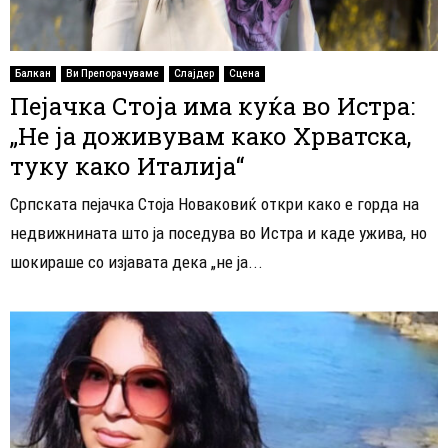
Балкан
Ви Препорачуваме
Слајдер
Сцена
Пејачка Стоја има куќа во Истра:
„Не ја доживувам како Хрватска,
туку како Италија“
Српската пејачка Стоја Новаковиќ откри како е горда на
недвижнината што ја поседува во Истра и каде ужива, но
шокираше со изјавата дека „не ја...