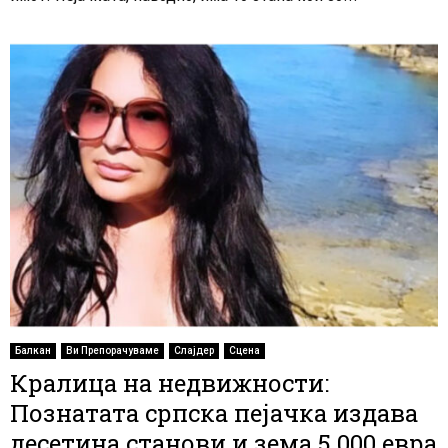
Балкан
Ви Препорачуваме
Слајдер
Сцена
Кралица на недвижности:
Познатата српска пејачка издава
десетина станови и зема 5.000 евра