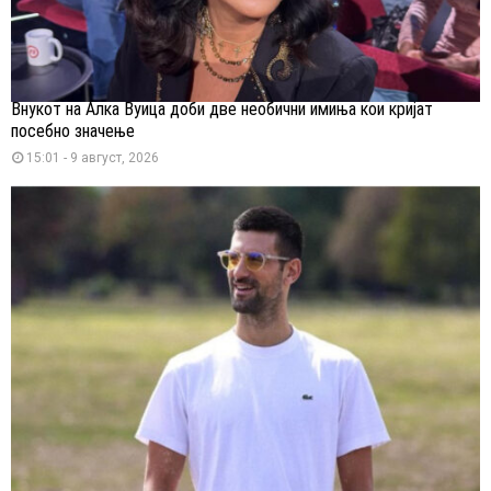
Внукот на Алка Вуица доби две необични имиња кои кријат
посебно значење
15:01 - 9 август, 2026