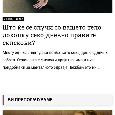
Здрави навики
Што ќе се случи со вашето тело
доколку секојдневно правите
склекови?
Многу од нас знаат дека вежбањето секој ден е одлична
работа. Освен што е физички пријатно, има и низа
придобивки за менталното здравје. Вежбањето ни...
ВИ ПРЕПОРАЧУВАМЕ