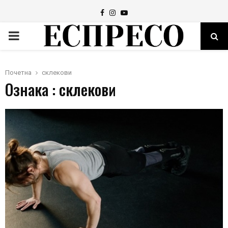
Facebook
Instagram
Youtube
PRIMARY
MENU
Почетна
склекови
Ознака : склекови