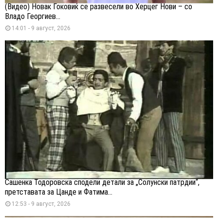
(Видео) Новак Ѓоковиќ се развесели во Херцег Нови – со
Владо Георгиев...
14:01 - 9 август, 2026
Сашенка Тодоровска сподели детали за „Солунски патрдии“,
претставата за Цанде и Фатима...
12:53 - 9 август, 2026