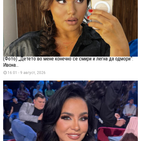
(Фото) „Детето во мене конечно се смири и легна да одмори“:
Ивона...
16:01 - 9 август, 2026