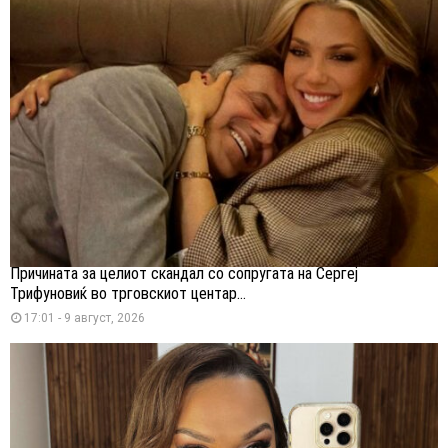
Причината за целиот скандал со сопругата на Сергеј
Трифуновиќ во трговскиот центар...
17:01 - 9 август, 2026