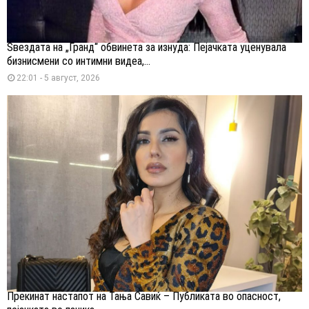
Ѕвездата на „Гранд“ обвинета за изнуда: Пејачката уценувала
бизнисмени со интимни видеа,...
22:01 - 5 август, 2026
Прекинат настапот на Тања Савиќ – Публиката во опасност,