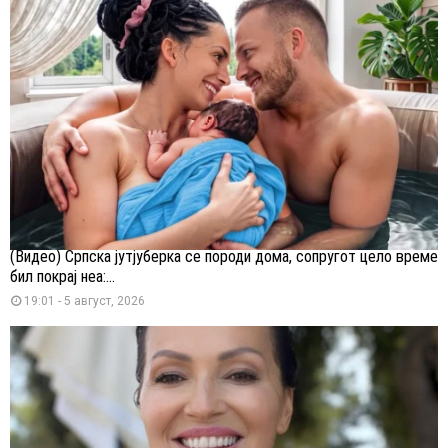
(Видео) Српска јутјуберка се породи дома, сопругот цело време
бил покрај неа:...
19:01 - 5 август, 2026