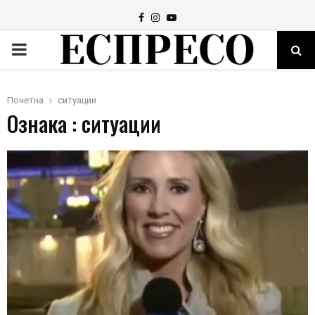
Facebook
Instagram
Youtube
PRIMARY
MENU
Почетна
ситуации
Ознака : ситуации