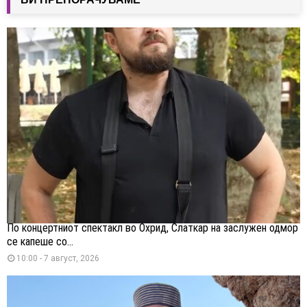
По концертниот спектакл во Охрид, Слаткар на заслужен одмор
се капеше со...
10:00 - 7 август, 2026