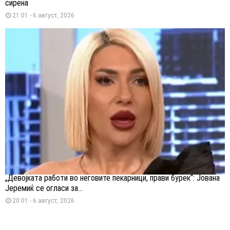
сирена
21:01 - 6 август, 2026
„Девојката работи во неговите пекарници, прави бурек“: Јована
Јеремиќ се огласи за...
20:01 - 6 август, 2026