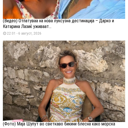
(Видео) Отпатуваа на нова луксузна дестинација – Дарко и
Катарина Лазиќ уживаат...
22:01 - 6 август, 2026
(Фото) Маја Шупут во светкаво бикини блесна како морска