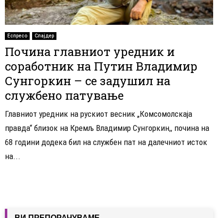
Еспресо
Слајдер
Почина главниот уредник и
соработник на Путин Владимир
Сунгоркин – се задушил на
службено патување
Главниот уредник на рускиот весник „Комсомолскаја
правда“ близок на Кремљ Владимир Сунгоркин,, почина на
68 години додека бил на службен пат на далечниот исток
на...
ВИ ПРЕПОРАЧУВАМЕ