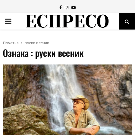
Facebook
Instagram
Youtube
PRIMARY
MENU
Почетна
руски весник
Ознака : руски весник