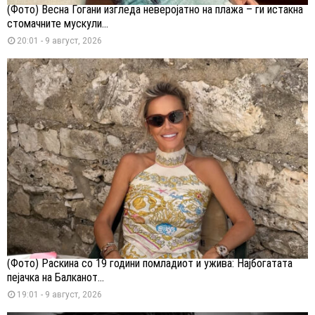
(Фото) Весна Ѓогани изгледа неверојатно на плажа – ги истакна
стомачните мускули...
20:01 - 9 август, 2026
(Фото) Раскина со 19 години помладиот и ужива: Најбогатата
пејачка на Балканот...
19:01 - 9 август, 2026