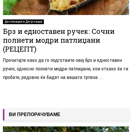
Дестинации и Дегустации
Брз и едноставен ручек: Сочни
полнети модри патлиџани
(РЕЦЕПТ)
Прочитајте како да го подготвите овој брз и едноставен
ручек, односно полнети модри патлиџани, кои откако ќе ги
пробате, редовно ќе бидат на вашата трпеза....
ВИ ПРЕПОРАЧУВАМЕ