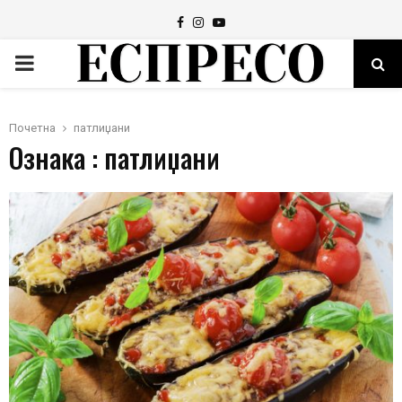
Facebook
Instagram
Youtube
PRIMARY
MENU
Почетна
патлиџани
Ознака : патлиџани