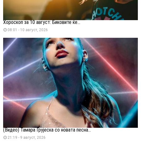
Хороскоп за 10 август: Биковите ќе...
08:01 - 10 август, 2026
(Видео) Тамара Грујеска со новата песна...
21:19 - 9 август, 2026