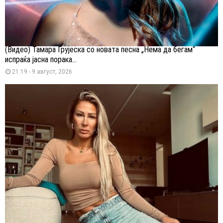
(Видео) Тамара Грујеска со новата песна „Нема да бегам“
испраќа јасна порака...
21:19 - 9 август, 2026