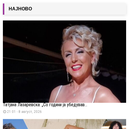
НАЈНОВО
Татјана Лазаревска: „Со години ја убедував...
21:01 - 8 август, 2026