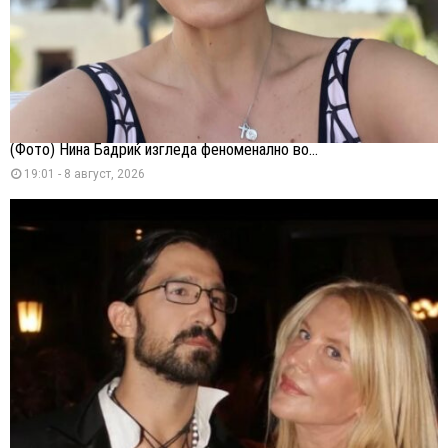
(Фото) Нина Бадриќ изгледа феноменално во...
19:01 - 8 август, 2026