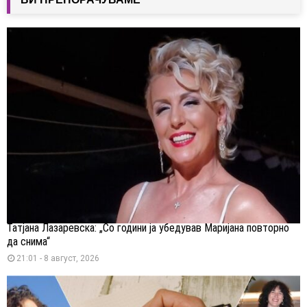
Татјана Лазаревска: „Со години ја убедував Маријана повторно
да снима“
21:01 - 8 август, 2026