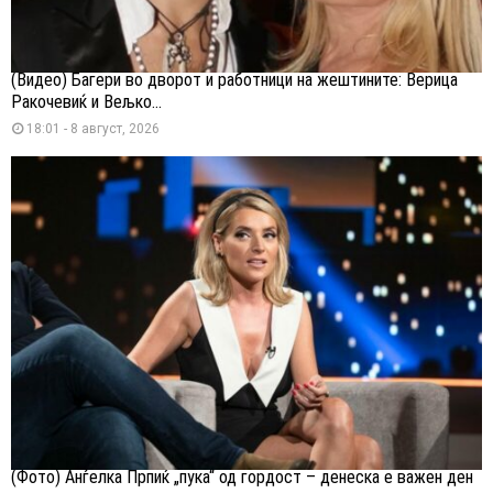
(Видео) Багери во дворот и работници на жештините: Верица
Ракочевиќ и Вељко...
18:01 - 8 август, 2026
(Фото) Анѓелка Прпиќ „пука“ од гордост – денеска е важен ден