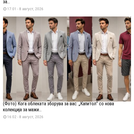
за...
17:01 - 8 август, 2026
(Фото) Кога облеката зборува за вас: „Капитол“ со нова
колекција за мажи...
16:02 - 8 август, 2026