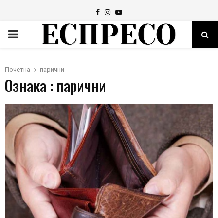
Facebook
Instagram
Youtube
PRIMARY
MENU
Почетна
парични
Ознака : парични