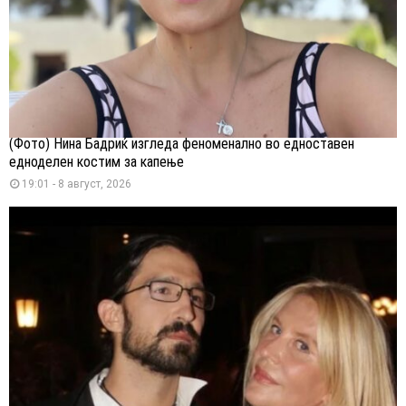
(Фото) Нина Бадриќ изгледа феноменално во едноставен
едноделен костим за капење
19:01 - 8 август, 2026