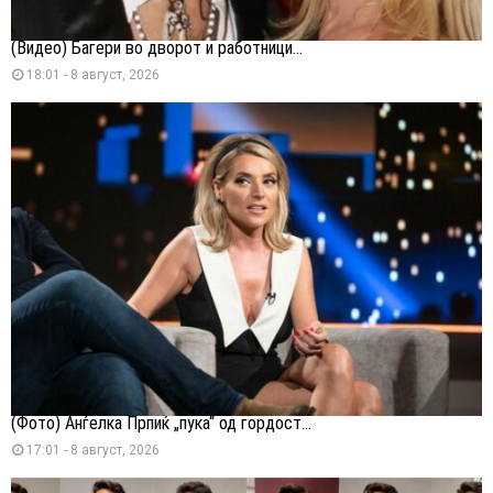
(Видео) Багери во дворот и работници...
18:01 - 8 август, 2026
(Фото) Анѓелка Прпиќ „пука“ од гордост...
17:01 - 8 август, 2026