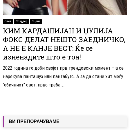
Свет
Слајдер
Сцена
КИМ КАРДАШИЈАН И ЏУЛИЈА
ФОКС ДЕЛАТ НЕШТО ЗАЕДНИЧКО,
А НЕ Е КАНЈЕ ВЕСТ: Ќе се
изненадите што е тоа!
2022 година го доби својот прв трендовски момент – а се
нарекува панташуз или пантабутс. А за да стане хит меѓу
“обичниот“ свет, прво треба...
ВИ ПРЕПОРАЧУВАМЕ