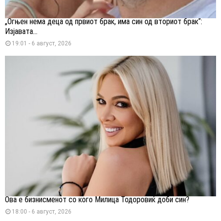
„Огњен нема деца од првиот брак, има син од вториот брак“:
Изјавата...
19:01 - 6 август, 2026
Ова е бизнисменот со кого Милица Тодоровиќ доби син?
18:00 - 6 август, 2026