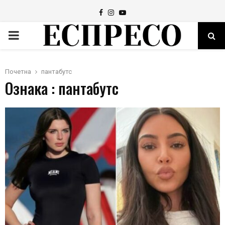
Facebook
Instagram
Youtube
PRIMARY
MENU
Почетна
пантабутс
Ознака : пантабутс