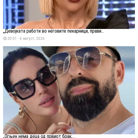
„Девојката работи во неговите пекарници, прави...
20:01 - 6 август, 2026
„Огњен нема деца од првиот брак,...