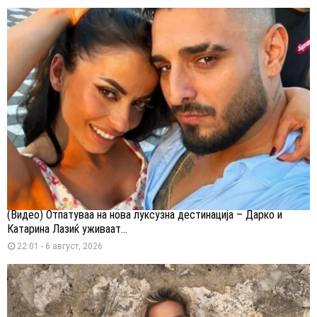
(Видео) Отпатуваа на нова луксузна дестинација – Дарко и
Катарина Лазиќ уживаат...
22:01 - 6 август, 2026